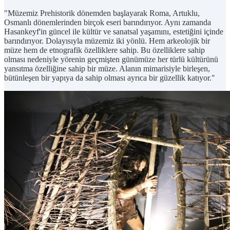
"Müzemiz Prehistorik dönemden başlayarak Roma, Artuklu,
Osmanlı dönemlerinden birçok eseri barındırıyor. Aynı zamanda
Hasankeyf'in güncel ile kültür ve sanatsal yaşamını, estetiğini içinde
barındırıyor. Dolayısıyla müzemiz iki yönlü. Hem arkeolojik bir
müze hem de etnografik özelliklere sahip. Bu özelliklere sahip
olması nedeniyle yörenin geçmişten günümüze her türlü kültürünü
yansıtma özelliğine sahip bir müze. Alanın mimarisiyle birleşen,
bütünleşen bir yapıya da sahip olması ayrıca bir güzellik katıyor."