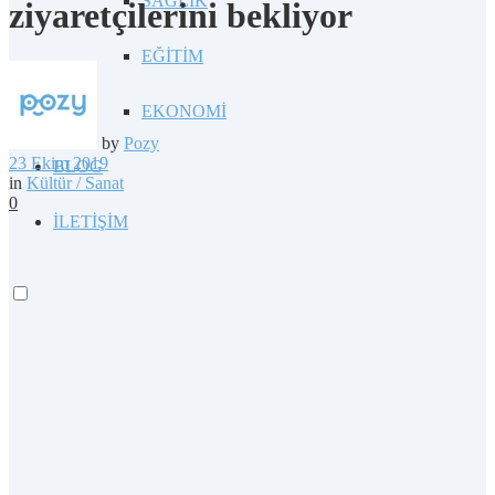
SAĞLIK
ziyaretçilerini bekliyor
EĞİTİM
EKONOMİ
by
Pozy
23 Ekim 2019
BLOG
in
Kültür / Sanat
0
İLETİŞİM