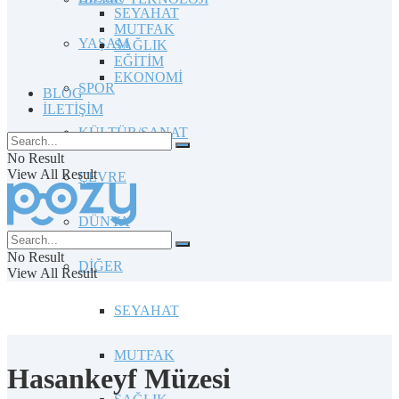
SEYAHAT
MUTFAK
YAŞAM
SAĞLIK
EĞİTİM
EKONOMİ
SPOR
BLOG
İLETİŞİM
KÜLTÜR/SANAT
No Result
View All Result
ÇEVRE
DÜNYA
No Result
DİĞER
View All Result
SEYAHAT
MUTFAK
Hasankeyf Müzesi