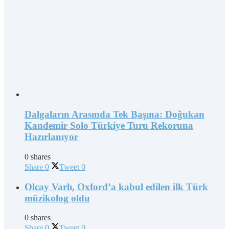
Dalgaların Arasında Tek Başına: Doğukan
Kandemir Solo Türkiye Turu Rekoruna
Hazırlanıyor
0 shares
Share
0
Tweet
0
Olcay Varlı, Oxford’a kabul edilen ilk Türk
müzikolog oldu
0 shares
Share
0
Tweet
0