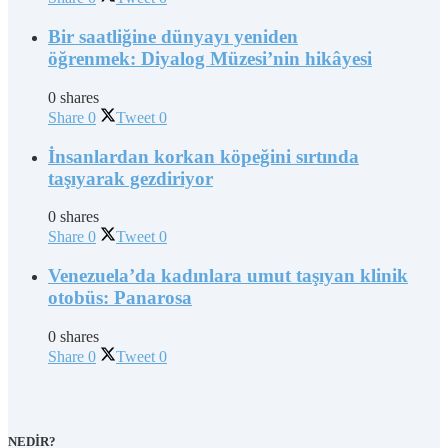
Bir saatliğine dünyayı yeniden
öğrenmek: Diyalog Müzesi’nin hikâyesi
0 shares
Share
0
Tweet
0
İnsanlardan korkan köpeğini sırtında
taşıyarak gezdiriyor
0 shares
Share
0
Tweet
0
Venezuela’da kadınlara umut taşıyan klinik
otobüs: Panarosa
0 shares
Share
0
Tweet
0
NEDİR?