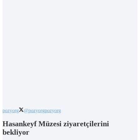
pozyorg
@pozyorg
pozyorg
Hasankeyf Müzesi ziyaretçilerini
bekliyor