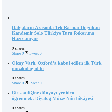
Dalgaların Arasında Tek Başına: Doğukan
Kandemir Solo Türkiye Turu Rekoruna
Hazırlanıyor
0 shares
Share
0
Tweet
0
Olcay Varlı, Oxford’a kabul edilen ilk Türk
müzikolog oldu
0 shares
Share
0
Tweet
0
Bir saatliğine dünyayı yeniden
öğrenmek: Diyalog Müzesi’nin hikâyesi
0 shares