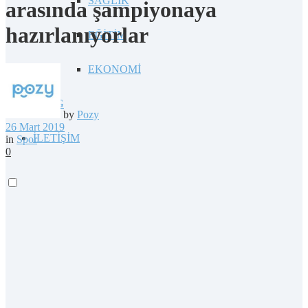
SAĞLIK
arasında şampiyonaya
hazırlanıyorlar
EĞİTİM
EKONOMİ
BLOG
by
Pozy
26 Mart 2019
İLETİŞİM
in
Spor
0