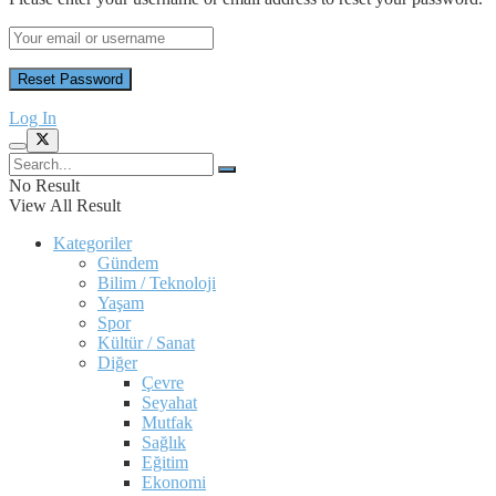
Log In
No Result
View All Result
Kategoriler
Gündem
Bilim / Teknoloji
Yaşam
Spor
Kültür / Sanat
Diğer
Çevre
Seyahat
Mutfak
Sağlık
Eğitim
Ekonomi