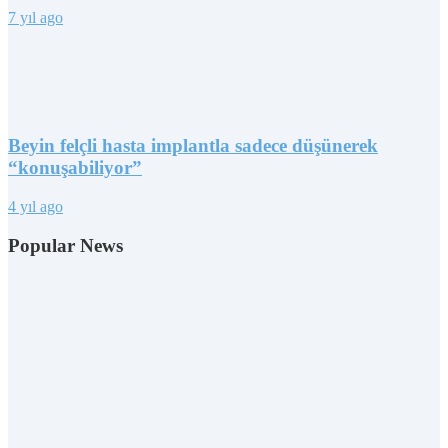
7 yıl ago
Beyin felçli hasta implantla sadece düşünerek
“konuşabiliyor”
4 yıl ago
Popular News