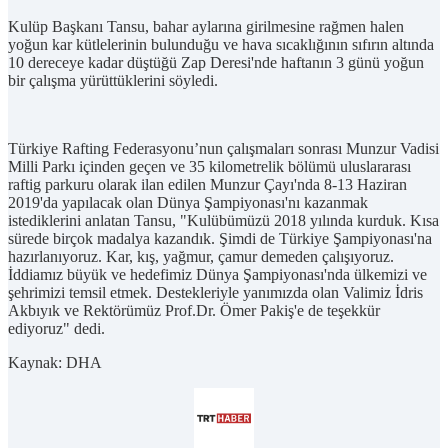
Kulüp Başkanı Tansu, bahar aylarına girilmesine rağmen halen
yoğun kar kütlelerinin bulunduğu ve hava sıcaklığının sıfırın altında
10 dereceye kadar düştüğü Zap Deresi'nde haftanın 3 günü yoğun
bir çalışma yürüttüklerini söyledi.
Türkiye Rafting Federasyonu’nun çalışmaları sonrası Munzur Vadisi
Milli Parkı içinden geçen ve 35 kilometrelik bölümü uluslararası
raftig parkuru olarak ilan edilen Munzur Çayı'nda 8-13 Haziran
2019'da yapılacak olan Dünya Şampiyonası'nı kazanmak
istediklerini anlatan Tansu, "Kulübümüzü 2018 yılında kurduk. Kısa
sürede birçok madalya kazandık. Şimdi de Türkiye Şampiyonası'na
hazırlanıyoruz. Kar, kış, yağmur, çamur demeden çalışıyoruz.
İddiamız büyük ve hedefimiz Dünya Şampiyonası'nda ülkemizi ve
şehrimizi temsil etmek. Destekleriyle yanımızda olan Valimiz İdris
Akbıyık ve Rektörümüz Prof.Dr. Ömer Pakiş'e de teşekkür
ediyoruz" dedi.
Kaynak: DHA