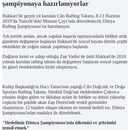
şampiyonaya hazırlanıyorlar
Hakkari’de geçen yıl kurulan Cilo Rafting Takımı, 8-13 Haziran
2019’da Tunceli’deki Munzur Çayı’nda düzenlenecek Dünya
Rafting Şampiyonası’na hazırlanıyor.
Adı terörle anılan, ancak yapılan başarılı operasyonlarla birlikte artık
gündemi değişmeye başlayan Hakkari'de sosyal hayata dönük çeşitli
etkinlikler de yoğun olarak yapılmaya başlandı.
Dağların kenti ve sahip olduğu Zap Vadisi ile ünlü Hakkari'de 2018
yılında kurulan rafting takımı da değişmeye başlayan sosyal yaşamın
en güzel örneklerinden birini oluşturuyor.
Kulüp Başkanlığı'nı Hacı Tansu'nun yaptığı Cilo Dağcılık ve Doğa
Sporları Rafting Takımı, Sümbül Dağı'nın eteklerinden Çukurca
yönüne doğru giden ve ilkbahar ayları ile birlikte su debisi yükselip
coşkulu bir şekilde akan Zap Deresi'nde renkli görüntüler
oluşturuyor. 12 kişiden oluşan takımın en önemli hedefi ise, Dünya
Şampiyonası'ndan madalya ile dönebilmek.
"Hedefimiz Dünya Şampiyonası'nda ülkemizi ve şehrimizi
temsil etmek"