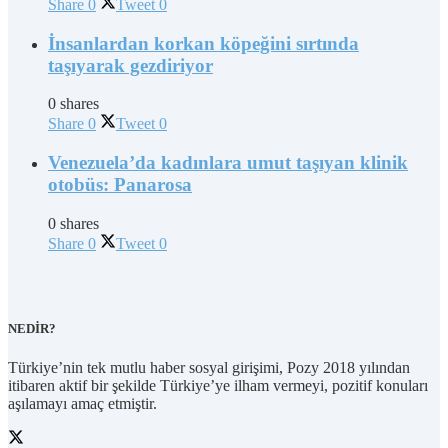
Share
0
Tweet
0
İnsanlardan korkan köpeğini sırtında
taşıyarak gezdiriyor
0 shares
Share
0
Tweet
0
Venezuela’da kadınlara umut taşıyan klinik
otobüs: Panarosa
0 shares
Share
0
Tweet
0
NEDİR?
Türkiye’nin tek mutlu haber sosyal girişimi, Pozy 2018 yılından
itibaren aktif bir şekilde Türkiye’ye ilham vermeyi, pozitif konuları
aşılamayı amaç etmiştir.