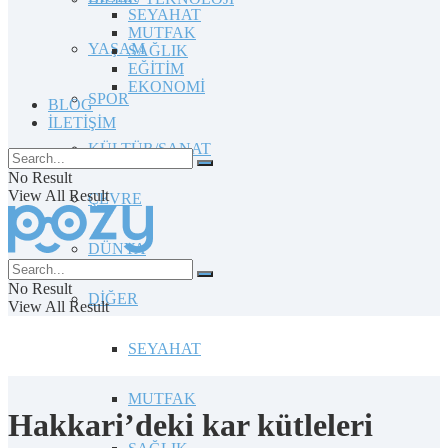
SEYAHAT
MUTFAK
YAŞAM
SAĞLIK
EĞİTİM
EKONOMİ
SPOR
BLOG
İLETİŞİM
KÜLTÜR/SANAT
No Result
View All Result
ÇEVRE
DÜNYA
No Result
DİĞER
View All Result
SEYAHAT
MUTFAK
Hakkari’deki kar kütleleri