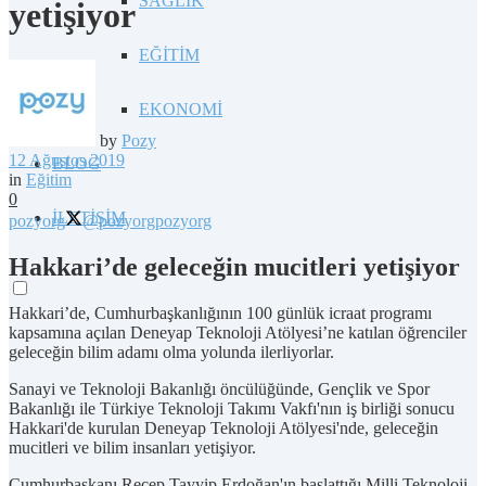
SAĞLIK
yetişiyor
EĞİTİM
EKONOMİ
by
Pozy
12 Ağustos 2019
BLOG
in
Eğitim
0
İLETİŞİM
pozyorg
@pozyorg
pozyorg
Hakkari’de geleceğin mucitleri yetişiyor
Hakkari’de, Cumhurbaşkanlığının 100 günlük icraat programı
kapsamına açılan Deneyap Teknoloji Atölyesi’ne katılan öğrenciler
geleceğin bilim adamı olma yolunda ilerliyorlar.
Sanayi ve Teknoloji Bakanlığı öncülüğünde, Gençlik ve Spor
Bakanlığı ile Türkiye Teknoloji Takımı Vakfı'nın iş birliği sonucu
Hakkari'de kurulan Deneyap Teknoloji Atölyesi'nde, geleceğin
mucitleri ve bilim insanları yetişiyor.
Cumhurbaşkanı Recep Tayyip Erdoğan'ın başlattığı Milli Teknoloji