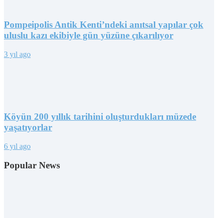
Pompeipolis Antik Kenti’ndeki anıtsal yapılar çok
uluslu kazı ekibiyle gün yüzüne çıkarılıyor
3 yıl ago
Köyün 200 yıllık tarihini oluşturdukları müzede
yaşatıyorlar
6 yıl ago
Popular News