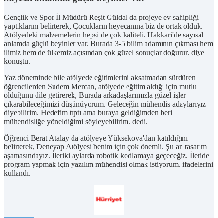
Gençlik ve Spor İl Müdürü Reşit Güldal da projeye ev sahipliği
yaptıklarını belirterek, Çocukların heyecanına biz de ortak olduk.
Atölyedeki malzemelerin hepsi de çok kaliteli. Hakkari'de sayısal
anlamda güçlü beyinler var. Burada 3-5 bilim adamının çıkması hem
ilimiz hem de ülkemiz açısından çok güzel sonuçlar doğurur. diye
konuştu.
Yaz döneminde bile atölyede eğitimlerini aksatmadan sürdüren
öğrencilerden Sudem Mercan, atölyede eğitim aldığı için mutlu
olduğunu dile getirerek, Burada arkadaşlarımızla güzel işler
çıkarabileceğimizi düşünüyorum. Geleceğin mühendis adaylarıyız
diyebilirim. Hedefim tıptı ama buraya geldiğimden beri
mühendisliğe yöneldiğimi söyleyebilirim. dedi.
Öğrenci Berat Atalay da atölyeye Yüksekova'dan katıldığını
belirterek, Deneyap Atölyesi benim için çok önemli. Şu an tasarım
aşamasındayız. İleriki aylarda robotik kodlamaya geçeceğiz. İleride
program yapmak için yazılım mühendisi olmak istiyorum. ifadelerini
kullandı.