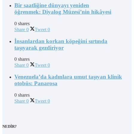
Bir saatliğine dünyayı yeniden
öğrenmek: Diyalog Müzesi’nin hikâyesi
0 shares
Share
0
Tweet
0
İnsanlardan korkan köpeğini sırtında
taşıyarak gezdiriyor
0 shares
Share
0
Tweet
0
Venezuela’da kadınlara umut taşıyan klinik
otobüs: Panarosa
0 shares
Share
0
Tweet
0
NEDİR?