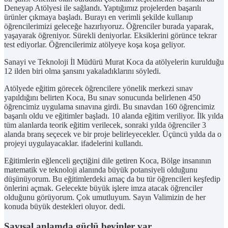
Deneyap Atölyesi ile sağlandı. Yaptığımız projelerden başarılı
ürünler çıkmaya başladı. Burayı en verimli şekilde kullanıp
öğrencilerimizi geleceğe hazırlıyoruz. Öğrenciler burada yaparak,
yaşayarak öğreniyor. Sürekli deniyorlar. Eksiklerini görünce tekrar
test ediyorlar. Öğrencilerimiz atölyeye koşa koşa geliyor.
Sanayi ve Teknoloji İl Müdürü Murat Koca da atölyelerin kurulduğu
12 ilden biri olma şansını yakaladıklarını söyledi.
Atölyede eğitim görecek öğrencilere yönelik merkezi sınav
yapıldığını belirten Koca, Bu sınav sonucunda belirlenen 450
öğrencimiz uygulama sınavına girdi. Bu sınavdan 160 öğrencimiz
başarılı oldu ve eğitimler başladı. 10 alanda eğitim veriliyor. İlk yılda
tüm alanlarda teorik eğitim verilecek, sonraki yılda öğrenciler 3
alanda branş seçecek ve bir proje belirleyecekler. Üçüncü yılda da o
projeyi uygulayacaklar. ifadelerini kullandı.
Eğitimlerin eğlenceli geçtiğini dile getiren Koca, Bölge insanının
matematik ve teknoloji alanında büyük potansiyeli olduğunu
düşünüyorum. Bu eğitimlerdeki amaç da bu tür öğrencileri keşfedip
önlerini açmak. Gelecekte büyük işlere imza atacak öğrenciler
olduğunu görüyorum. Çok umutluyum. Sayın Valimizin de her
konuda büyük destekleri oluyor. dedi.
Sayısal anlamda güçlü beyinler var