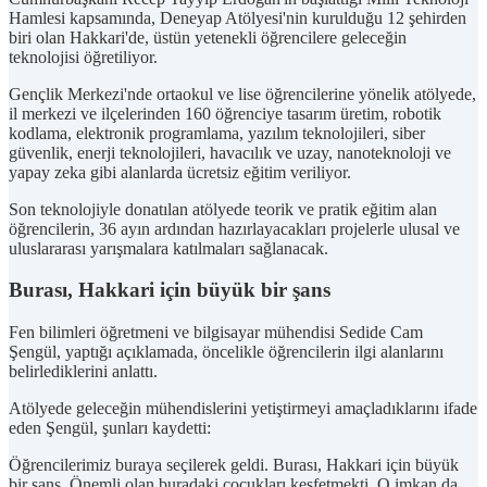
Hamlesi kapsamında, Deneyap Atölyesi'nin kurulduğu 12 şehirden
biri olan Hakkari'de, üstün yetenekli öğrencilere geleceğin
teknolojisi öğretiliyor.
Gençlik Merkezi'nde ortaokul ve lise öğrencilerine yönelik atölyede,
il merkezi ve ilçelerinden 160 öğrenciye tasarım üretim, robotik
kodlama, elektronik programlama, yazılım teknolojileri, siber
güvenlik, enerji teknolojileri, havacılık ve uzay, nanoteknoloji ve
yapay zeka gibi alanlarda ücretsiz eğitim veriliyor.
Son teknolojiyle donatılan atölyede teorik ve pratik eğitim alan
öğrencilerin, 36 ayın ardından hazırlayacakları projelerle ulusal ve
uluslararası yarışmalara katılmaları sağlanacak.
Burası, Hakkari için büyük bir şans
Fen bilimleri öğretmeni ve bilgisayar mühendisi Sedide Cam
Şengül, yaptığı açıklamada, öncelikle öğrencilerin ilgi alanlarını
belirlediklerini anlattı.
Atölyede geleceğin mühendislerini yetiştirmeyi amaçladıklarını ifade
eden Şengül, şunları kaydetti:
Öğrencilerimiz buraya seçilerek geldi. Burası, Hakkari için büyük
bir şans. Önemli olan buradaki çocukları keşfetmekti. O imkan da