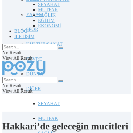
SEYAHAT
MUTFAK
YAŞAM
SAĞLIK
EĞİTİM
EKONOMİ
SPOR
BLOG
İLETİŞİM
KÜLTÜR/SANAT
No Result
View All Result
ÇEVRE
DÜNYA
No Result
DİĞER
View All Result
SEYAHAT
MUTFAK
Hakkari’de geleceğin mucitleri