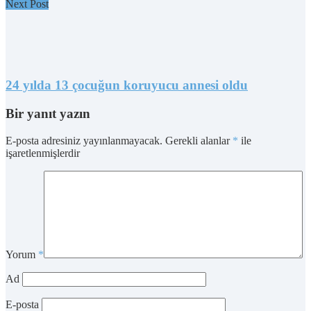
Next Post
24 yılda 13 çocuğun koruyucu annesi oldu
Bir yanıt yazın
E-posta adresiniz yayınlanmayacak.
Gerekli alanlar
*
ile
işaretlenmişlerdir
Yorum
*
Ad
E-posta