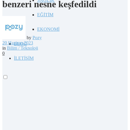
SAĞLIK
benzeri nesne keşfedildi
EĞİTİM
EKONOMİ
by
Pozy
20 Haziran 2023
BLOG
in
Bilim / Teknoloji
0
İLETİŞİM