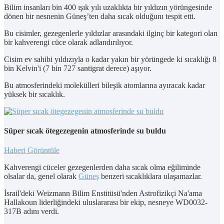
Bilim insanları bin 400 ışık yılı uzaklıkta bir yıldızın yörüngesinde
dönen bir nesnenin Güneş’ten daha sıcak olduğunı tespit etti.
Bu cisimler, gezegenlerle yıldızlar arasındaki ilginç bir kategori olan
bir kahverengi cüce olarak adlandırılıyor.
Cisim ev sahibi yıldızıyla o kadar yakın bir yörüngede ki sıcaklığı 8
bin Kelvin'i (7 bin 727 santigrat derece) aşıyor.
Bu atmosferindeki molekülleri bileşik atomlarına ayıracak kadar
yüksek bir sıcaklık.
Süper sıcak ötegezegenin atmosferinde su buldu
Haberi Görüntüle
Kahverengi cüceler gezegenlerden daha sıcak olma eğiliminde
olsalar da, genel olarak
Güneş
benzeri sıcaklıklara ulaşamazlar.
İsrail'deki Weizmann Bilim Enstitüsü'nden Astrofizikçi Na'ama
Hallakoun liderliğindeki uluslararası bir ekip, nesneye WD0032-
317B adını verdi.