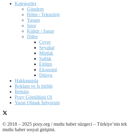
Kategoriler
Gündem
Bilim / Teknoloji
Yaşam
Spor
Kültür / Sanat
Diğer
Çevre
Seyahat
Mutfak
Sağlık
Eğitim
Ekonomi
Dünya
Hakkımızda
Reklam ve İş birliği
İletişim
Pozy Gönüllüsü Ol
Yazar Olmak İstiyorum
© 2018 – 2025 pozy.org / mutlu haber süzgeci – Türkiye’nin tek
mutlu haber sosyal girişimi.