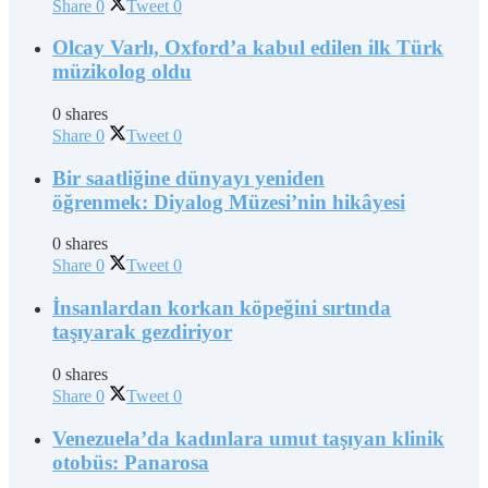
Share
0
Tweet
0
Olcay Varlı, Oxford’a kabul edilen ilk Türk
müzikolog oldu
0 shares
Share
0
Tweet
0
Bir saatliğine dünyayı yeniden
öğrenmek: Diyalog Müzesi’nin hikâyesi
0 shares
Share
0
Tweet
0
İnsanlardan korkan köpeğini sırtında
taşıyarak gezdiriyor
0 shares
Share
0
Tweet
0
Venezuela’da kadınlara umut taşıyan klinik
otobüs: Panarosa