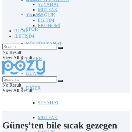
SEYAHAT
MUTFAK
YAŞAM
SAĞLIK
EĞİTİM
EKONOMİ
SPOR
BLOG
İLETİŞİM
KÜLTÜR/SANAT
No Result
View All Result
ÇEVRE
DÜNYA
No Result
DİĞER
View All Result
SEYAHAT
MUTFAK
Güneş’ten bile sıcak gezegen