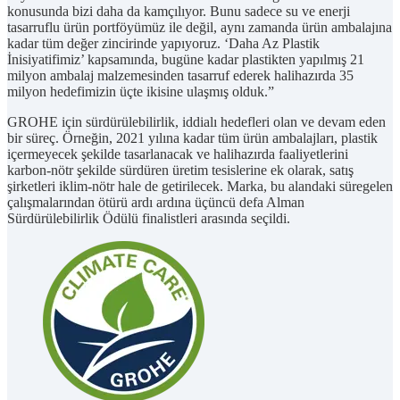
konusunda bizi daha da kamçılıyor. Bunu sadece su ve enerji
tasarruflu ürün portföyümüz ile değil, aynı zamanda ürün ambalajına
kadar tüm değer zincirinde yapıyoruz. ‘Daha Az Plastik
İnisiyatifimiz’ kapsamında, bugüne kadar plastikten yapılmış 21
milyon ambalaj malzemesinden tasarruf ederek halihazırda 35
milyon hedefimizin üçte ikisine ulaşmış olduk.”
GROHE için sürdürülebilirlik, iddialı hedefleri olan ve devam eden
bir süreç. Örneğin, 2021 yılına kadar tüm ürün ambalajları, plastik
içermeyecek şekilde tasarlanacak ve halihazırda faaliyetlerini
karbon-nötr şekilde sürdüren üretim tesislerine ek olarak, satış
şirketleri iklim-nötr hale de getirilecek. Marka, bu alandaki süregelen
çalışmalarından ötürü ardı ardına üçüncü defa Alman
Sürdürülebilirlik Ödülü finalistleri arasında seçildi.