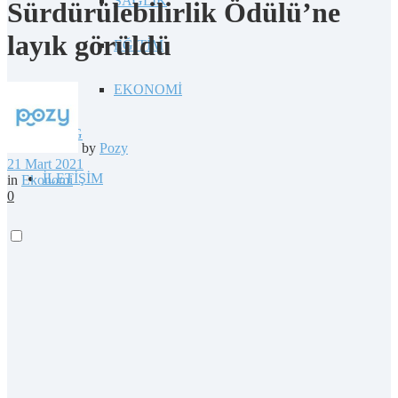
SAĞLIK
Sürdürülebilirlik Ödülü’ne
layık görüldü
EĞİTİM
EKONOMİ
BLOG
by
Pozy
21 Mart 2021
İLETİŞİM
in
Ekonomi
0