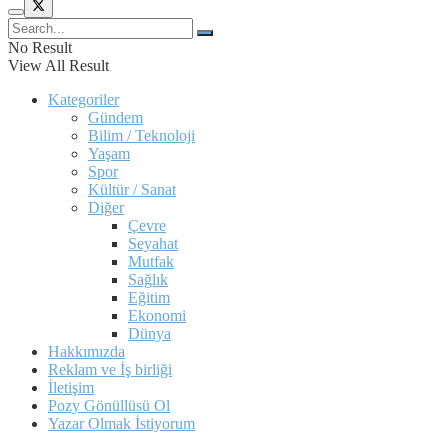
No Result
View All Result
Kategoriler
Gündem
Bilim / Teknoloji
Yaşam
Spor
Kültür / Sanat
Diğer
Çevre
Seyahat
Mutfak
Sağlık
Eğitim
Ekonomi
Dünya
Hakkımızda
Reklam ve İş birliği
İletişim
Pozy Gönüllüsü Ol
Yazar Olmak İstiyorum