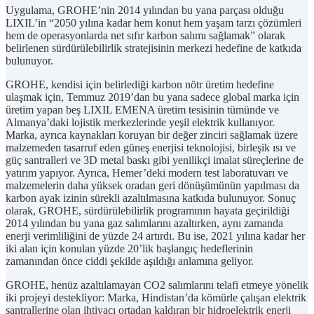
Uygulama, GROHE’nin 2014 yılından bu yana parçası olduğu
LIXIL’in “2050 yılına kadar hem konut hem yaşam tarzı çözümleri
hem de operasyonlarda net sıfır karbon salımı sağlamak” olarak
belirlenen sürdürülebilirlik stratejisinin merkezi hedefine de katkıda
bulunuyor.
GROHE, kendisi için belirlediği karbon nötr üretim hedefine
ulaşmak için, Temmuz 2019’dan bu yana sadece global marka için
üretim yapan beş LIXIL EMENA üretim tesisinin tümünde ve
Almanya’daki lojistik merkezlerinde yeşil elektrik kullanıyor.
Marka, ayrıca kaynakları koruyan bir değer zinciri sağlamak üzere
malzemeden tasarruf eden güneş enerjisi teknolojisi, birleşik ısı ve
güç santralleri ve 3D metal baskı gibi yenilikçi imalat süreçlerine de
yatırım yapıyor. Ayrıca, Hemer’deki modern test laboratuvarı ve
malzemelerin daha yüksek oradan geri dönüşümünün yapılması da
karbon ayak izinin sürekli azaltılmasına katkıda bulunuyor. Sonuç
olarak, GROHE, sürdürülebilirlik programının hayata geçirildiği
2014 yılından bu yana gaz salımlarını azaltırken, aynı zamanda
enerji verimliliğini de yüzde 24 artırdı. Bu ise, 2021 yılına kadar her
iki alan için konulan yüzde 20’lik başlangıç hedeflerinin
zamanından önce ciddi şekilde aşıldığı anlamına geliyor.
GROHE, henüz azaltılamayan CO2 salımlarını telafi etmeye yönelik
iki projeyi destekliyor: Marka, Hindistan’da kömürle çalışan elektrik
santrallerine olan ihtiyacı ortadan kaldıran bir hidroelektrik enerji