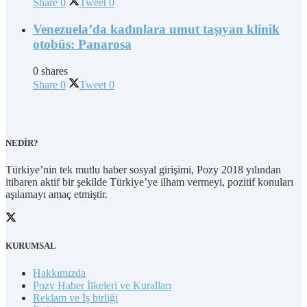
Share
0
Tweet
0
Venezuela’da kadınlara umut taşıyan klinik
otobüs: Panarosa
0 shares
Share
0
Tweet
0
NEDİR?
Türkiye’nin tek mutlu haber sosyal girişimi, Pozy 2018 yılından
itibaren aktif bir şekilde Türkiye’ye ilham vermeyi, pozitif konuları
aşılamayı amaç etmiştir.
KURUMSAL
Hakkımızda
Pozy Haber İlkeleri ve Kuralları
Reklam ve İş birliği