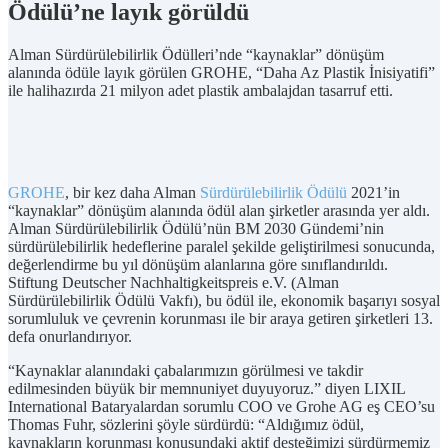
Ödülü’ne layık görüldü
Alman Sürdürülebilirlik Ödülleri’nde “kaynaklar” dönüşüm
alanında ödüle layık görülen GROHE, “Daha Az Plastik İnisiyatifi”
ile halihazırda 21 milyon adet plastik ambalajdan tasarruf etti.
GROHE
, bir kez daha Alman
Sürdürülebilirlik Ödülü
2021’in
“kaynaklar” dönüşüm alanında ödül alan şirketler arasında yer aldı.
Alman Sürdürülebilirlik Ödülü’nün BM 2030 Gündemi’nin
sürdürülebilirlik hedeflerine paralel şekilde geliştirilmesi sonucunda,
değerlendirme bu yıl dönüşüm alanlarına göre sınıflandırıldı.
Stiftung Deutscher Nachhaltigkeitspreis e.V. (Alman
Sürdürülebilirlik Ödülü Vakfı), bu ödül ile, ekonomik başarıyı sosyal
sorumluluk ve çevrenin korunması ile bir araya getiren şirketleri 13.
defa onurlandırıyor.
“Kaynaklar alanındaki çabalarımızın görülmesi ve takdir
edilmesinden büyük bir memnuniyet duyuyoruz.” diyen LIXIL
International Bataryalardan sorumlu COO ve Grohe AG eş CEO’su
Thomas Fuhr, sözlerini şöyle sürdürdü: “Aldığımız ödül,
kaynakların korunması konusundaki aktif desteğimizi sürdürmemiz