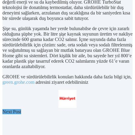
değerli enerji ve su da kaybedilmiş oluyor. GROHE TurboStat
teknolojisi ile donatılmış termostatlar, daha sürdürülebilir bir duş
deneyimi sağlarken, arzulanan duş sıcaklığına da bir saniyeden kısa
bir sürede ulaşarak duş boyunca sabit tutuyor.
Şişe su, günlük yaşamda her yerde bulunabilse de çevre için zararlı
olduğuna şüphe yok. Bir litre şişe kaynak suyunun üretim ve nakliye
sürecinde 600 grama kadar CO2 salınır. İçme suyunda daha fazla
sürdürülebilirlik için çözüm: sade, orta sodalı veya sodalı filtrelenmiş
ve soğutulmuş su sağlayan bir mutfak bataryası olan GROHE Blue
Home gibi su sistemleri. Dört kişilik bir aile, bu sayede her yıl 800’e
kadar plastik şişe tasarruf ederek CO2 salımlarını yüzde 61’e varan
oranlarda azaltabiliyor.
GROHE ve sürdürülebilirlik konuları hakkında daha fazla bilgi için,
green.grohe.com
adresini ziyaret edebilirsiniz
Next Post