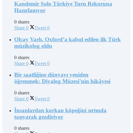
Kandemir Solo Türkiye Turu Rekoruna
Hazırlanıyor
0 shares
Share
0
Tweet
0
Olcay Varlı, Oxford’a kabul edilen ilk Türk
müzikolog oldu
0 shares
Share
0
Tweet
0
Bir saatliğine dünyayı yeniden
öğrenmek: Diyalog Müzesi’nin hikâyesi
0 shares
Share
0
Tweet
0
İnsanlardan korkan köpeğini sırtında
taşıyarak gezdiriyor
0 shares