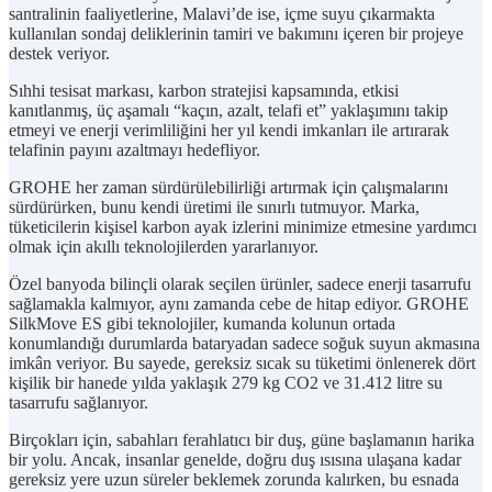
santralinin faaliyetlerine, Malavi’de ise, içme suyu çıkarmakta
kullanılan sondaj deliklerinin tamiri ve bakımını içeren bir projeye
destek veriyor.
Sıhhi tesisat markası, karbon stratejisi kapsamında, etkisi
kanıtlanmış, üç aşamalı “kaçın, azalt, telafi et” yaklaşımını takip
etmeyi ve enerji verimliliğini her yıl kendi imkanları ile artırarak
telafinin payını azaltmayı hedefliyor.
GROHE her zaman sürdürülebilirliği artırmak için çalışmalarını
sürdürürken, bunu kendi üretimi ile sınırlı tutmuyor. Marka,
tüketicilerin kişisel karbon ayak izlerini minimize etmesine yardımcı
olmak için akıllı teknolojilerden yararlanıyor.
Özel banyoda bilinçli olarak seçilen ürünler, sadece enerji tasarrufu
sağlamakla kalmıyor, aynı zamanda cebe de hitap ediyor. GROHE
SilkMove ES gibi teknolojiler, kumanda kolunun ortada
konumlandığı durumlarda bataryadan sadece soğuk suyun akmasına
imkân veriyor. Bu sayede, gereksiz sıcak su tüketimi önlenerek dört
kişilik bir hanede yılda yaklaşık 279 kg CO2 ve 31.412 litre su
tasarrufu sağlanıyor.
Birçokları için, sabahları ferahlatıcı bir duş, güne başlamanın harika
bir yolu. Ancak, insanlar genelde, doğru duş ısısına ulaşana kadar
gereksiz yere uzun süreler beklemek zorunda kalırken, bu esnada