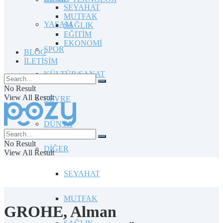
SEYAHAT
MUTFAK
YAŞAM
SAĞLIK
EĞİTİM
EKONOMİ
SPOR
BLOG
İLETİŞİM
KÜLTÜR/SANAT
No Result
View All Result
ÇEVRE
DÜNYA
No Result
DİĞER
View All Result
SEYAHAT
MUTFAK
GROHE, Alman