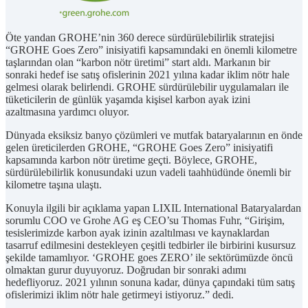
Öte yandan GROHE’nin 360 derece sürdürülebilirlik stratejisi
“GROHE Goes Zero” inisiyatifi kapsamındaki en önemli kilometre
taşlarından olan “karbon nötr üretimi” start aldı. Markanın bir
sonraki hedef ise satış ofislerinin 2021 yılına kadar iklim nötr hale
gelmesi olarak belirlendi. GROHE sürdürülebilir uygulamaları ile
tüketicilerin de günlük yaşamda kişisel karbon ayak izini
azaltmasına yardımcı oluyor.
Dünyada eksiksiz banyo çözümleri ve mutfak bataryalarının en önde
gelen üreticilerden GROHE, “GROHE Goes Zero” inisiyatifi
kapsamında karbon nötr üretime geçti. Böylece, GROHE,
sürdürülebilirlik konusundaki uzun vadeli taahhüdünde önemli bir
kilometre taşına ulaştı.
Konuyla ilgili bir açıklama yapan LIXIL International Bataryalardan
sorumlu COO ve Grohe AG eş CEO’su Thomas Fuhr, “Girişim,
tesislerimizde karbon ayak izinin azaltılması ve kaynaklardan
tasarruf edilmesini destekleyen çeşitli tedbirler ile birbirini kusursuz
şekilde tamamlıyor. ‘GROHE goes ZERO’ ile sektörümüzde öncü
olmaktan gurur duyuyoruz. Doğrudan bir sonraki adımı
hedefliyoruz. 2021 yılının sonuna kadar, dünya çapındaki tüm satış
ofislerimizi iklim nötr hale getirmeyi istiyoruz.” dedi.