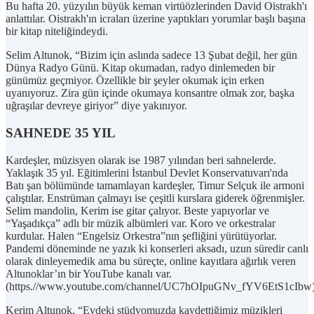
Bu hafta 20. yüzyılın büyük keman virtüözlerinden David Oistrakh'ı
anlattılar. Oistrakh'ın icraları üzerine yaptıkları yorumlar başlı başına
bir kitap niteliğindeydi.
Selim Altunok, “Bizim için aslında sadece 13 Şubat değil, her gün
Dünya Radyo Günü. Kitap okumadan, radyo dinlemeden bir
günümüz geçmiyor. Özellikle bir şeyler okumak için erken
uyanıyoruz. Zira gün içinde okumaya konsantre olmak zor, başka
uğraşılar devreye giriyor” diye yakınıyor.
SAHNEDE 35 YIL
Kardeşler, müzisyen olarak ise 1987 yılından beri sahnelerde.
Yaklaşık 35 yıl. Eğitimlerini İstanbul Devlet Konservatuvarı'nda
Batı şan bölümünde tamamlayan kardeşler, Timur Selçuk ile armoni
çalıştılar. Enstrüman çalmayı ise çeşitli kurslara giderek öğrenmişler.
Selim mandolin, Kerim ise gitar çalıyor. Beste yapıyorlar ve
“Yaşadıkça” adlı bir müzik albümleri var. Koro ve orkestralar
kurdular. Halen “Engelsiz Orkestra”nın şefliğini yürütüyorlar.
Pandemi döneminde ne yazık ki konserleri aksadı, uzun süredir canlı
olarak dinleyemedik ama bu süreçte, online kayıtlara ağırlık veren
Altunoklar’ın bir YouTube kanalı var.
(https.//www.youtube.com/channel/UC7hOIpuGNv_fYV6EtS1cIbw
Kerim Altunok, “Evdeki stüdyomuzda kaydettiğimiz müzikleri