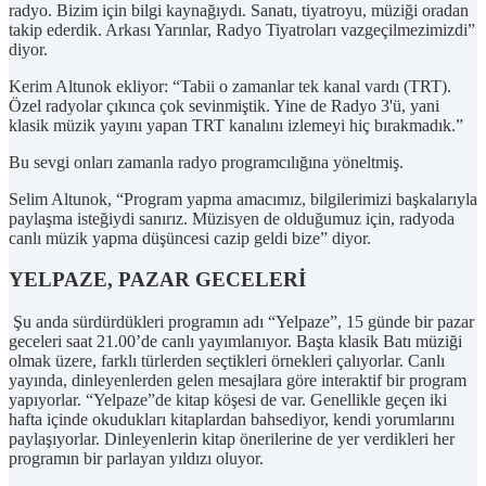
radyo. Bizim için bilgi kaynağıydı. Sanatı, tiyatroyu, müziği oradan
takip ederdik. Arkası Yarınlar, Radyo Tiyatroları vazgeçilmezimizdi”
diyor.
Kerim Altunok ekliyor: “Tabii o zamanlar tek kanal vardı (TRT).
Özel radyolar çıkınca çok sevinmiştik. Yine de Radyo 3'ü, yani
klasik müzik yayını yapan TRT kanalını izlemeyi hiç bırakmadık.”
Bu sevgi onları zamanla radyo programcılığına yöneltmiş.
Selim Altunok, “Program yapma amacımız, bilgilerimizi başkalarıyla
paylaşma isteğiydi sanırız. Müzisyen de olduğumuz için, radyoda
canlı müzik yapma düşüncesi cazip geldi bize” diyor.
YELPAZE, PAZAR GECELERİ
Şu anda sürdürdükleri programın adı “Yelpaze”, 15 günde bir pazar
geceleri saat 21.00’de canlı yayımlanıyor. Başta klasik Batı müziği
olmak üzere, farklı türlerden seçtikleri örnekleri çalıyorlar. Canlı
yayında, dinleyenlerden gelen mesajlara göre interaktif bir program
yapıyorlar. “Yelpaze”de kitap köşesi de var. Genellikle geçen iki
hafta içinde okudukları kitaplardan bahsediyor, kendi yorumlarını
paylaşıyorlar. Dinleyenlerin kitap önerilerine de yer verdikleri her
programın bir parlayan yıldızı oluyor.