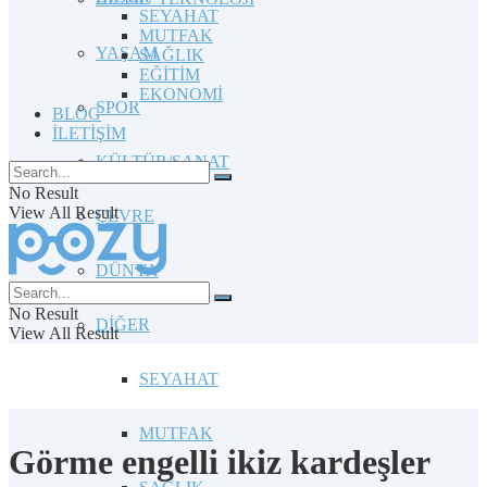
SEYAHAT
MUTFAK
YAŞAM
SAĞLIK
EĞİTİM
EKONOMİ
SPOR
BLOG
İLETİŞİM
KÜLTÜR/SANAT
No Result
View All Result
ÇEVRE
DÜNYA
No Result
DİĞER
View All Result
SEYAHAT
MUTFAK
Görme engelli ikiz kardeşler