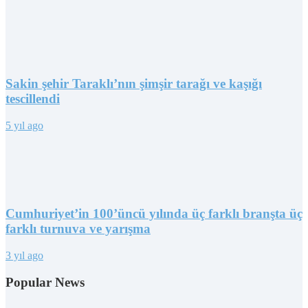
Sakin şehir Taraklı’nın şimşir tarağı ve kaşığı
tescillendi
5 yıl ago
Cumhuriyet’in 100’üncü yılında üç farklı branşta üç
farklı turnuva ve yarışma
3 yıl ago
Popular News