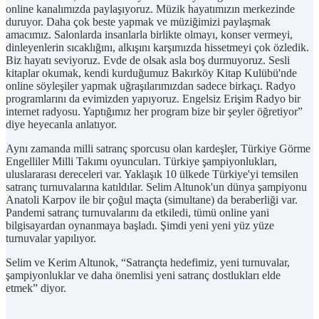
online kanalımızda paylaşıyoruz. Müzik hayatımızın merkezinde
duruyor. Daha çok beste yapmak ve müziğimizi paylaşmak
amacımız. Salonlarda insanlarla birlikte olmayı, konser vermeyi,
dinleyenlerin sıcaklığını, alkışını karşımızda hissetmeyi çok özledik.
Biz hayatı seviyoruz. Evde de olsak asla boş durmuyoruz. Sesli
kitaplar okumak, kendi kurduğumuz Bakırköy Kitap Kulübü'nde
online söyleşiler yapmak uğraşılarımızdan sadece birkaçı. Radyo
programlarını da evimizden yapıyoruz. Engelsiz Erişim Radyo bir
internet radyosu. Yaptığımız her program bize bir şeyler öğretiyor”
diye heyecanla anlatıyor.
Aynı zamanda milli satranç sporcusu olan kardeşler, Türkiye Görme
Engelliler Milli Takımı oyuncuları. Türkiye şampiyonlukları,
uluslararası dereceleri var. Yaklaşık 10 ülkede Türkiye'yi temsilen
satranç turnuvalarına katıldılar. Selim Altunok'un dünya şampiyonu
Anatoli Karpov ile bir çoğul maçta (simultane) da beraberliği var.
Pandemi satranç turnuvalarını da etkiledi, tümü online yani
bilgisayardan oynanmaya başladı. Şimdi yeni yeni yüz yüze
turnuvalar yapılıyor.
Selim ve Kerim Altunok, “Satrançta hedefimiz, yeni turnuvalar,
şampiyonluklar ve daha önemlisi yeni satranç dostlukları elde
etmek” diyor.