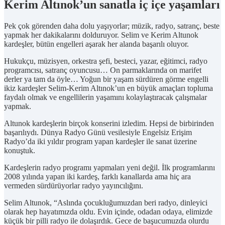
Kerim Altınok’un sanatla iç içe yaşamları
Pek çok görenden daha dolu yaşıyorlar; müzik, radyo, satranç, beste
yapmak her dakikalarını dolduruyor. Selim ve Kerim Altunok
kardeşler, bütün engelleri aşarak her alanda başarılı oluyor.
Hukukçu, müzisyen, orkestra şefi, besteci, yazar, eğitimci, radyo
programcısı, satranç oyuncusu… On parmaklarında on marifet
derler ya tam da öyle… Yoğun bir yaşam sürdüren görme engelli
ikiz kardeşler Selim-Kerim Altınok’un en büyük amaçları topluma
faydalı olmak ve engellilerin yaşamını kolaylaştıracak çalışmalar
yapmak.
Altunok kardeşlerin birçok konserini izledim. Hepsi de birbirinden
başarılıydı. Dünya Radyo Günü vesilesiyle Engelsiz Erişim
Radyo’da iki yıldır program yapan kardeşler ile sanat üzerine
konuştuk.
Kardeşlerin radyo programı yapmaları yeni değil. İlk programlarını
2008 yılında yapan iki kardeş, farklı kanallarda ama hiç ara
vermeden sürdürüyorlar radyo yayıncılığını.
Selim Altunok, “Aslında çocukluğumuzdan beri radyo, dinleyici
olarak hep hayatımızda oldu. Evin içinde, odadan odaya, elimizde
küçük bir pilli radyo ile dolaşırdık. Gece de başucumuzda olurdu