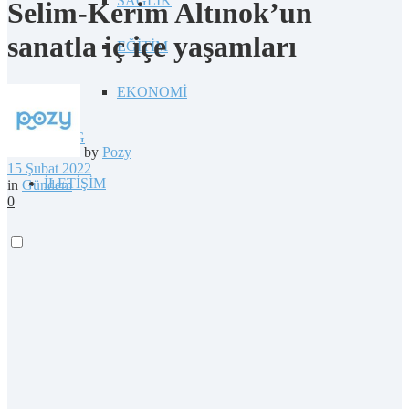
SAĞLIK
Selim-Kerim Altınok’un
sanatla iç içe yaşamları
EĞİTİM
EKONOMİ
BLOG
by
Pozy
15 Şubat 2022
İLETİŞİM
in
Gündem
0