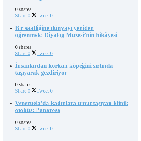
0 shares
Share
0
Tweet
0
Bir saatliğine dünyayı yeniden
öğrenmek: Diyalog Müzesi’nin hikâyesi
0 shares
Share
0
Tweet
0
İnsanlardan korkan köpeğini sırtında
taşıyarak gezdiriyor
0 shares
Share
0
Tweet
0
Venezuela’da kadınlara umut taşıyan klinik
otobüs: Panarosa
0 shares
Share
0
Tweet
0