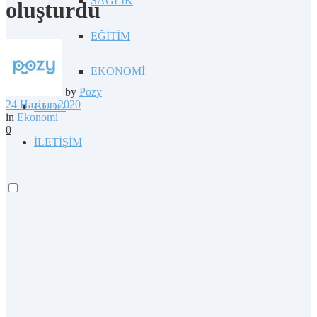
SAĞLIK
oluşturdu
EĞİTİM
EKONOMİ
by
Pozy
24 Haziran 2020
BLOG
in
Ekonomi
0
İLETİŞİM