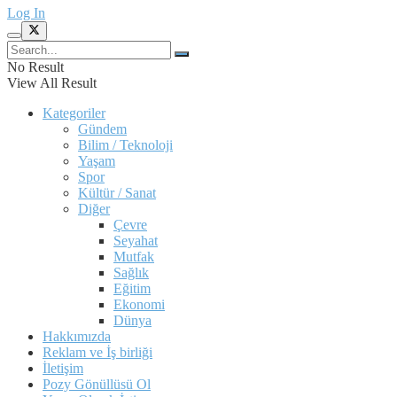
Log In
No Result
View All Result
Kategoriler
Gündem
Bilim / Teknoloji
Yaşam
Spor
Kültür / Sanat
Diğer
Çevre
Seyahat
Mutfak
Sağlık
Eğitim
Ekonomi
Dünya
Hakkımızda
Reklam ve İş birliği
İletişim
Pozy Gönüllüsü Ol