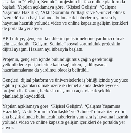
tasarlanan “Gelişim, Seninle” projesinin ilk fazı online platformda
başladı. Yapılan açıklamaya göre, ‘Kişisel Gelişim’, ‘Çalışma
Yaşamına Hazırlık’, ‘Aktif Sorumlu Yurttaşlık’ ve ‘Güncel’ olmak
üzere dört ana başlık altında bulunacak haberlerin yanı sıra iş
hayatına hazırlık yolunda video ve online kapasite gelişim içerikleri
de portalda yer alıyor
BP Türkiye, gençlerin kendilerini geliştirmelerine yardımcı olmak
için tasarladığı “Gelişim, Seninle” sosyal sorumluluk projesinin
dijital ayağını Haziran ayı itibarıyla başlattı.
Projenin, gençlerin içinde bulunduğumuz çağın gerektirdiği
yetkinliklerle gelişimlerine katkı sağlarken, iş dünyasına
hazırlanmalarına da yardımcı olacağı belirtildi.
Gençleri, dijital platform ve üniversitelerle iş birliği içinde yüz yüze
eğitim programları olmak üzere iki temel alanda destekleyecek
projenin ilk fazının, herkesin ulaşımına açık olacak şekilde
planlandığı kaydedildi.
Yapılan açıklamaya göre, ‘Kişisel Gelişim’, ‘Çalışma Yaşamına
Hazırlık’, ‘Aktif Sorumlu Yurttaşlık’ ve ‘Güncel’ olmak üzere dört
ana başlık altında bulunacak haberlerin yanı sıra iş hayatına hazırlık
yolunda video ve online kapasite gelişim içerikleri de portalda yer
alıyor.