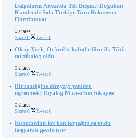
Dalgaların Arasında Tek Başına: Doğukan
Kandemir Solo Türkiye Turu Rekoruna
Hazırlanıyor
0 shares
Share
0
Tweet
0
Olcay Varlı, Oxford’a kabul edilen ilk Türk
müzikolog oldu
0 shares
Share
0
Tweet
0
Bir saatliğine dünyayı yeniden
öğrenmek: Diyalog Müzesi’nin hikâyesi
0 shares
Share
0
Tweet
0
İnsanlardan korkan köpeğini sırtında
taşıyarak gezdiriyor