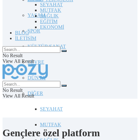
SEYAHAT
MUTFAK
YAŞAM
SAĞLIK
EĞİTİM
EKONOMİ
SPOR
BLOG
İLETİŞİM
KÜLTÜR/SANAT
No Result
View All Result
ÇEVRE
DÜNYA
No Result
DİĞER
View All Result
SEYAHAT
MUTFAK
Gençlere özel platform