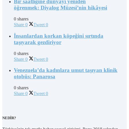
Bir saatliğine dünyayı yeniden
öğrenmek: Diyalog Müzesi’nin hikâyesi
0 shares
Share
0
Tweet
0
İnsanlardan korkan köpeğini sırtında
taşıyarak gezdiriyor
0 shares
Share
0
Tweet
0
Venezuela’da kadınlara umut taşıyan klinik
otobüs: Panarosa
0 shares
Share
0
Tweet
0
NEDİR?