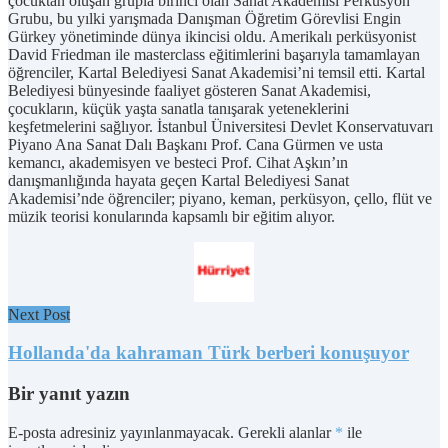
çocuktan oluşan grupla birinci olan Sanat Akademisi Perküsyon
Grubu, bu yılki yarışmada Danışman Öğretim Görevlisi Engin
Gürkey yönetiminde dünya ikincisi oldu. Amerikalı perküsyonist
David Friedman ile masterclass eğitimlerini başarıyla tamamlayan
öğrenciler, Kartal Belediyesi Sanat Akademisi’ni temsil etti. Kartal
Belediyesi bünyesinde faaliyet gösteren Sanat Akademisi,
çocukların, küçük yaşta sanatla tanışarak yeteneklerini
keşfetmelerini sağlıyor. İstanbul Üniversitesi Devlet Konservatuvarı
Piyano Ana Sanat Dalı Başkanı Prof. Cana Gürmen ve usta
kemancı, akademisyen ve besteci Prof. Cihat Aşkın’ın
danışmanlığında hayata geçen Kartal Belediyesi Sanat
Akademisi’nde öğrenciler; piyano, keman, perküsyon, çello, flüt ve
müzik teorisi konularında kapsamlı bir eğitim alıyor.
Next Post
Hollanda'da kahraman Türk berberi konuşuyor
Bir yanıt yazın
E-posta adresiniz yayınlanmayacak.
Gerekli alanlar
*
ile