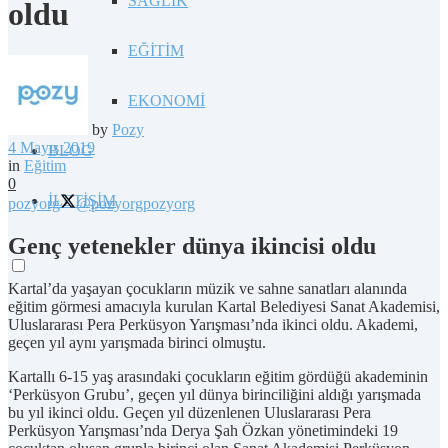
SAĞLIK
oldu
EĞİTİM
EKONOMİ
by
Pozy
4 Mayıs 2019
BLOG
in
Eğitim
0
İLETİŞİM
pozyorg
@pozyorg
pozyorg
Genç yetenekler dünya ikincisi oldu
Kartal’da yaşayan çocukların müzik ve sahne sanatları alanında
eğitim görmesi amacıyla kurulan Kartal Belediyesi Sanat Akademisi,
Uluslararası Pera Perküsyon Yarışması’nda ikinci oldu. Akademi,
geçen yıl aynı yarışmada birinci olmuştu.
Kartallı 6-15 yaş arasındaki çocukların eğitim gördüğü akademinin
‘Perküsyon Grubu’, geçen yıl dünya birinciliğini aldığı yarışmada
bu yıl ikinci oldu. Geçen yıl düzenlenen Uluslararası Pera
Perküsyon Yarışması’nda Derya Şah Özkan yönetimindeki 19