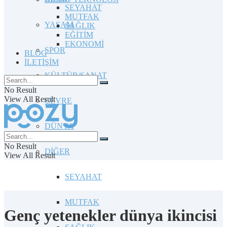
SEYAHAT
MUTFAK
YAŞAM
SAĞLIK
EĞİTİM
EKONOMİ
SPOR
BLOG
İLETİŞİM
KÜLTÜR/SANAT
No Result
View All Result
ÇEVRE
DÜNYA
No Result
DİĞER
View All Result
SEYAHAT
MUTFAK
Genç yetenekler dünya ikincisi