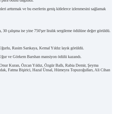
para ödülü dağıtıldı.
leri arttırmak ve bu eserlerin geniş kitlelerce izlenmesini sağlamak
a, 30 çalışma ise yine 750'şer liralık sergileme ödülüne değer görüldü.
ğurlu, Rasim Sarıkaya, Kemal Yıldız layık görüldü.
 Uğur ve Görkem Barshan mansiyon ödülü kazandı.
, Onur Kuran, Özcan Yıldız, Özgür Ballı, Rabia Demir, Şeyma
ak, Fatma Bişirici, Hazal Ünsal, Hümeyra Topuzoğulları, Ali Cihan