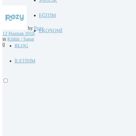
SAĞLIK
EĞİTİM
by
Pozy
EKONOMİ
12 Haziran 2018
in
Kültür / Sanat
0
BLOG
İLETİŞİM