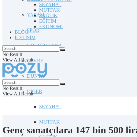
SEYAHAT
MUTFAK
YAŞAM
SAĞLIK
EĞİTİM
EKONOMİ
SPOR
BLOG
İLETİŞİM
KÜLTÜR/SANAT
No Result
View All Result
ÇEVRE
DÜNYA
No Result
DİĞER
View All Result
SEYAHAT
MUTFAK
Genç sanatçılara 147 bin 500 lir