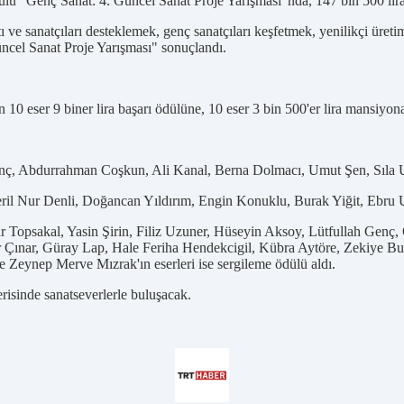
u “Genç Sanat: 4. Güncel Sanat Proje Yarışması”nda, 147 bin 500 lira 
ve sanatçıları desteklemek, genç sanatçıları keşfetmek, yenilikçi üretim
cel Sanat Proje Yarışması" sonuçlandı.
n 10 eser 9 biner lira başarı ödülüne, 10 eser 3 bin 500'er lira mansiyon
inç, Abdurrahman Coşkun, Ali Kanal, Berna Dolmacı, Umut Şen, Sıla U
ril Nur Denli, Doğancan Yıldırım, Engin Konuklu, Burak Yiğit, Ebru
r Topsakal, Yasin Şirin, Filiz Uzuner, Hüseyin Aksoy, Lütfullah Genç
ınar, Güray Lap, Hale Feriha Hendekcigil, Kübra Aytöre, Zekiye Bud
Zeynep Merve Mızrak'ın eserleri ise sergileme ödülü aldı.
çerisinde sanatseverlerle buluşacak.