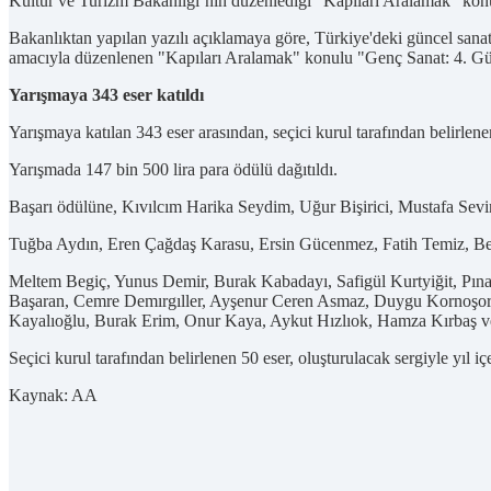
Kültür ve Turizm Bakanlığı’nın düzenlediği “Kapıları Aralamak” konul
Bakanlıktan yapılan yazılı açıklamaya göre, Türkiye'deki güncel sanatı 
amacıyla düzenlenen "Kapıları Aralamak" konulu "Genç Sanat: 4. Gün
Yarışmaya 343 eser katıldı
Yarışmaya katılan 343 eser arasından, seçici kurul tarafından belirlene
Yarışmada 147 bin 500 lira para ödülü dağıtıldı.
Başarı ödülüne, Kıvılcım Harika Seydim, Uğur Bişirici, Mustafa Sev
Tuğba Aydın, Eren Çağdaş Karasu, Ersin Gücenmez, Fatih Temiz, Be
Meltem Begiç, Yunus Demir, Burak Kabadayı, Safigül Kurtyiğit, Pına
Başaran, Cemre Demırgıller, Ayşenur Ceren Asmaz, Duygu Kornoşor Ç
Kayalıoğlu, Burak Erim, Onur Kaya, Aykut Hızlıok, Hamza Kırbaş ve 
Seçici kurul tarafından belirlenen 50 eser, oluşturulacak sergiyle yıl i
Kaynak: AA