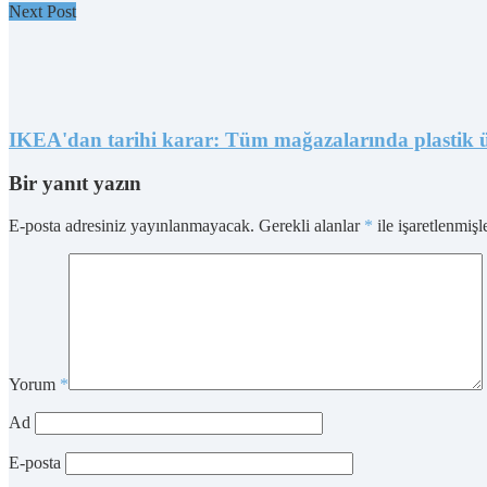
Next Post
IKEA'dan tarihi karar: Tüm mağazalarında plastik ü
Bir yanıt yazın
E-posta adresiniz yayınlanmayacak.
Gerekli alanlar
*
ile işaretlenmişl
Yorum
*
Ad
E-posta