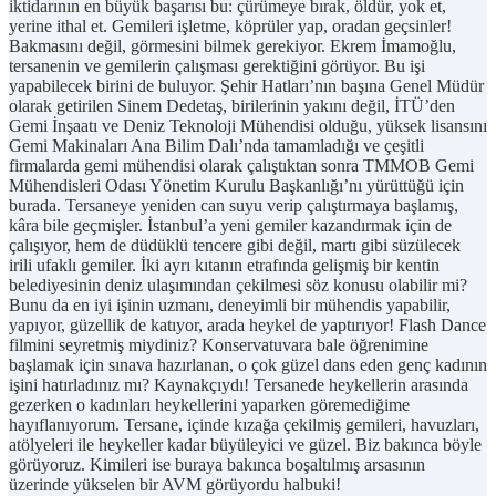
iktidarının en büyük başarısı bu: çürümeye bırak, öldür, yok et,
yerine ithal et. Gemileri işletme, köprüler yap, oradan geçsinler!
Bakmasını değil, görmesini bilmek gerekiyor. Ekrem İmamoğlu,
tersanenin ve gemilerin çalışması gerektiğini görüyor. Bu işi
yapabilecek birini de buluyor. Şehir Hatları’nın başına Genel Müdür
olarak getirilen Sinem Dedetaş, birilerinin yakını değil, İTÜ’den
Gemi İnşaatı ve Deniz Teknoloji Mühendisi olduğu, yüksek lisansını
Gemi Makinaları Ana Bilim Dalı’nda tamamladığı ve çeşitli
firmalarda gemi mühendisi olarak çalıştıktan sonra TMMOB Gemi
Mühendisleri Odası Yönetim Kurulu Başkanlığı’nı yürüttüğü için
burada. Tersaneye yeniden can suyu verip çalıştırmaya başlamış,
kâra bile geçmişler. İstanbul’a yeni gemiler kazandırmak için de
çalışıyor, hem de düdüklü tencere gibi değil, martı gibi süzülecek
irili ufaklı gemiler. İki ayrı kıtanın etrafında gelişmiş bir kentin
belediyesinin deniz ulaşımından çekilmesi söz konusu olabilir mi?
Bunu da en iyi işinin uzmanı, deneyimli bir mühendis yapabilir,
yapıyor, güzellik de katıyor, arada heykel de yaptırıyor! Flash Dance
filmini seyretmiş miydiniz? Konservatuvara bale öğrenimine
başlamak için sınava hazırlanan, o çok güzel dans eden genç kadının
işini hatırladınız mı? Kaynakçıydı! Tersanede heykellerin arasında
gezerken o kadınları heykellerini yaparken göremediğime
hayıflanıyorum. Tersane, içinde kızağa çekilmiş gemileri, havuzları,
atölyeleri ile heykeller kadar büyüleyici ve güzel. Biz bakınca böyle
görüyoruz. Kimileri ise buraya bakınca boşaltılmış arsasının
üzerinde yükselen bir AVM görüyordu halbuki!