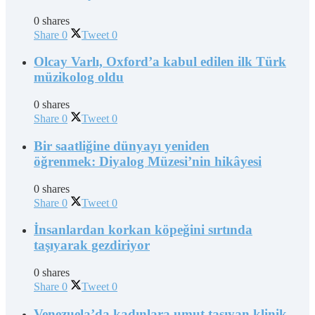
0 shares
Share
0
Tweet
0
Olcay Varlı, Oxford’a kabul edilen ilk Türk
müzikolog oldu
0 shares
Share
0
Tweet
0
Bir saatliğine dünyayı yeniden
öğrenmek: Diyalog Müzesi’nin hikâyesi
0 shares
Share
0
Tweet
0
İnsanlardan korkan köpeğini sırtında
taşıyarak gezdiriyor
0 shares
Share
0
Tweet
0
Venezuela’da kadınlara umut taşıyan klinik