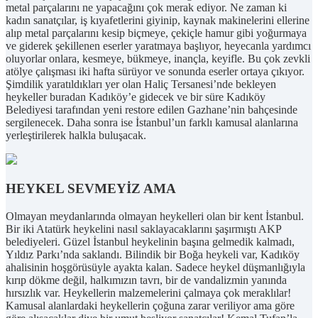
metal parçalarını ne yapacağını çok merak ediyor. Ne zaman ki
kadın sanatçılar, iş kıyafetlerini giyinip, kaynak makinelerini ellerine
alıp metal parçalarını kesip biçmeye, çekiçle hamur gibi yoğurmaya
ve giderek şekillenen eserler yaratmaya başlıyor, heyecanla yardımcı
oluyorlar onlara, kesmeye, bükmeye, inançla, keyifle. Bu çok zevkli
atölye çalışması iki hafta sürüyor ve sonunda eserler ortaya çıkıyor.
Şimdilik yaratıldıkları yer olan Haliç Tersanesi’nde bekleyen
heykeller buradan Kadıköy’e gidecek ve bir süre Kadıköy
Belediyesi tarafından yeni restore edilen Gazhane’nin bahçesinde
sergilenecek. Daha sonra ise İstanbul’un farklı kamusal alanlarına
yerleştirilerek halkla buluşacak.
HEYKEL SEVMEYİZ AMA
Olmayan meydanlarında olmayan heykelleri olan bir kent İstanbul.
Bir iki Atatürk heykelini nasıl saklayacaklarını şaşırmıştı AKP
belediyeleri. Güzel İstanbul heykelinin başına gelmedik kalmadı,
Yıldız Parkı’nda saklandı. Bilindik bir Boğa heykeli var, Kadıköy
ahalisinin hoşgörüsüyle ayakta kalan. Sadece heykel düşmanlığıyla
kırıp dökme değil, halkımızın tavrı, bir de vandalizmin yanında
hırsızlık var. Heykellerin malzemelerini çalmaya çok meraklılar!
Kamusal alanlardaki heykellerin çoğuna zarar veriliyor ama göre