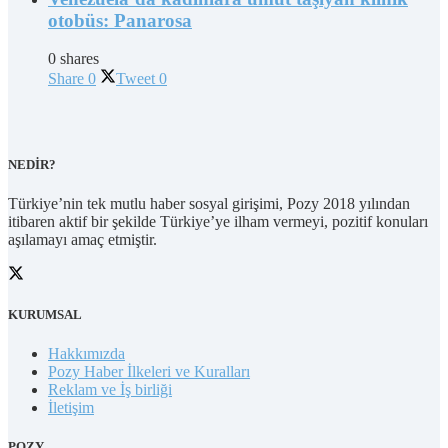
otobüs: Panarosa
0 shares
Share
0
Tweet
0
NEDİR?
Türkiye’nin tek mutlu haber sosyal girişimi, Pozy 2018 yılından
itibaren aktif bir şekilde Türkiye’ye ilham vermeyi, pozitif konuları
aşılamayı amaç etmiştir.
KURUMSAL
Hakkımızda
Pozy Haber İlkeleri ve Kuralları
Reklam ve İş birliği
İletişim
POZY