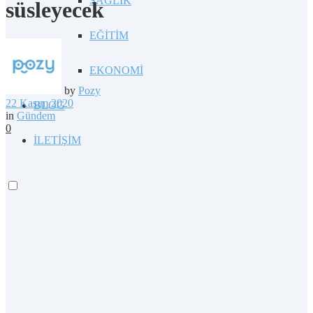
SAĞLIK
süsleyecek
EĞİTİM
EKONOMİ
by
Pozy
22 Kasım 2020
BLOG
in
Gündem
0
İLETİŞİM