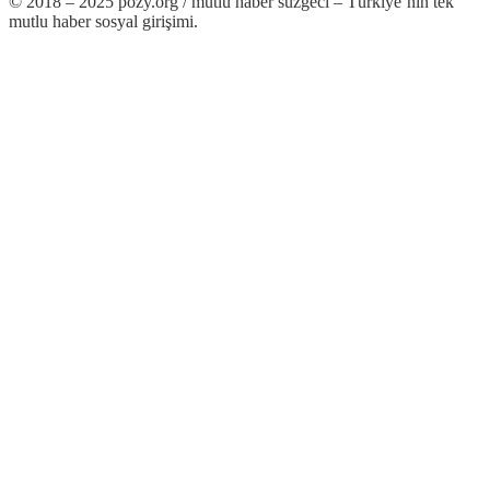
© 2018 – 2025 pozy.org / mutlu haber süzgeci – Türkiye’nin tek
mutlu haber sosyal girişimi.