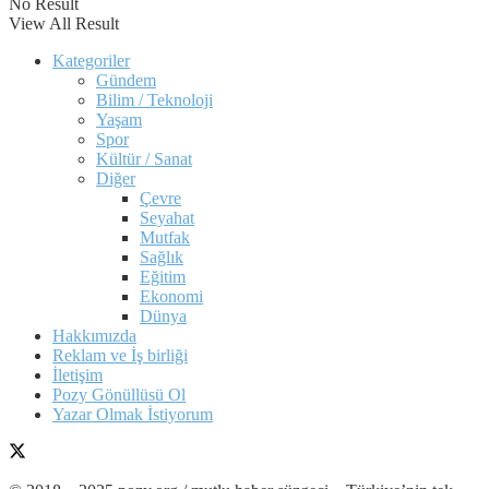
No Result
View All Result
Kategoriler
Gündem
Bilim / Teknoloji
Yaşam
Spor
Kültür / Sanat
Diğer
Çevre
Seyahat
Mutfak
Sağlık
Eğitim
Ekonomi
Dünya
Hakkımızda
Reklam ve İş birliği
İletişim
Pozy Gönüllüsü Ol
Yazar Olmak İstiyorum