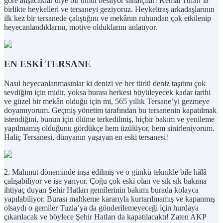
göre alışacaklar diye bir umut besliyor sanatçılar! Kemal Tufan’la
birlikte heykelleri ve tersaneyi geziyoruz. Heykeltraş arkadaşlarının
ilk kez bir tersanede çalıştığını ve mekânın ruhundan çok etkilenip
heyecanlandıklarını, motive olduklarını anlatıyor.
EN ESKİ TERSANE
Nasıl heyecanlanmasınlar ki denizi ve her türlü deniz taşıtını çok
sevdiğim için midir, yoksa burası herkesi büyüleyecek kadar tarihi
ve güzel bir mekân olduğu için mi, 565 yıllık Tersane’yi gezmeye
doyamıyorum. Geçmiş yönetim tarafından bu tersanenin kapatılmak
istendiğini, bunun için ölüme terkedilmiş, hiçbir bakım ve yenileme
yapılmamış olduğunu gördükçe hem üzülüyor, hem sinirleniyorum.
Haliç Tersanesi, dünyanın yaşayan en eski tersanesi!
2. Mahmut döneminde inşa edilmiş ve o günkü teknikle bile hâlâ
çalışabiliyor ve işe yarıyor. Çoğu çok eski olan ve sık sık bakıma
ihtiyaç duyan Şehir Hatları gemilerinin bakımı burada kolayca
yapılabiliyor. Burası mahkeme kararıyla kurtarılmamış ve kapanmış
olsaydı o gemiler Tuzla’ya da gönderilemeyeceği için hurdaya
çıkarılacak ve böylece Şehir Hatları da kapatılacaktı! Zaten AKP