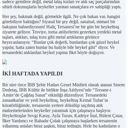
sadece gemilere değil, metal talaş tozları ve atık saç parçalarından
sihirli dokunuşlarla heykeller yaratan sanatçılara ev sahipliği yaptı.
Her şey, bakmak değil, görmekle ilgili. Ne çok bakan var, hangisi
görebiliyor baktığını? Siyasal bir şey değil, sanatsal, mimari bir
bakıştan bahsediyorum! Haliç Tersanesi’ne bir gün bir heykeltraş
ziyarete geliyor. Tesviye, torna atölyelerini gezerken yerdeki metal
taşları, atıkları, talaş tozu gibi metal artıklarını görünce
heyecanlanıyor. “Bunlar çok değerli, bunlardan çok güzel heykel
yapılır, hatta zaten bunlar bu haliyle bile heykel gibi” diyor. Ve
tersanedeki atıklardan heykel yapma fikri böyle doğuyor.
İKİ HAFTADA YAPILDI
Bir süre önce İBB Şehir Hatları Genel Müdürü olarak atanan Sinem
Dedetaş, İBB Kültür ile birlikte İnşa Atölyesi’nde “Tersane-i
Amire’de Çağdaş Sanat” etkinliği düzenliyor. Tersanedeki
zanaatkarlar ve yedi heykeltraş, heykeltraş Kemal Tufan’ın
küratörlüğünde, tersanenin yerlere dökülüp saçılmış atık
malzemelerinden heykeller yaratmak için çalışmaya başlıyor.
Heykeltraşlar Sevgi Karay, Ayla Turan, Kadriye İnal, Bülent Çınar,
İlker Yardımcı ve Bahadır Çolak çalışmaya başlarken tersanenin
yıllanmış ustaları biraz şaşkın, biraz tedirgin. Hele bu kadınların o