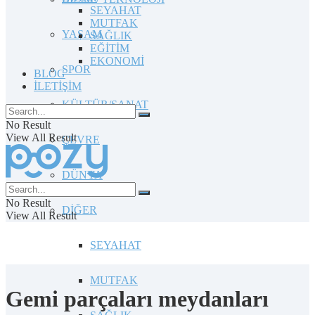
SEYAHAT
MUTFAK
YAŞAM
SAĞLIK
EĞİTİM
EKONOMİ
SPOR
BLOG
İLETİŞİM
KÜLTÜR/SANAT
No Result
View All Result
ÇEVRE
DÜNYA
No Result
DİĞER
View All Result
SEYAHAT
MUTFAK
Gemi parçaları meydanları