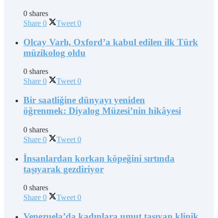
0 shares
Share
0
Tweet
0
Olcay Varlı, Oxford’a kabul edilen ilk Türk
müzikolog oldu
0 shares
Share
0
Tweet
0
Bir saatliğine dünyayı yeniden
öğrenmek: Diyalog Müzesi’nin hikâyesi
0 shares
Share
0
Tweet
0
İnsanlardan korkan köpeğini sırtında
taşıyarak gezdiriyor
0 shares
Share
0
Tweet
0
Venezuela’da kadınlara umut taşıyan klinik