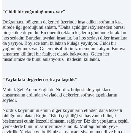
"Ciddi bir yoğunluğumuz var"
Doğramacı, bölgenin değerleri üzerinde inşa edilen sofranın kısa
sürede ilgi gördüğünü anlattı. "Daha açıldığını söylemeden burası
bir şekilde duyuldu. En önemli reklam kişilerin gönlünde bırakılan
hoş sedadır. Buradan ayrılan insanlar, bu hoş sedayı diğer insanlara
da yayıyor. Böylece ismi kulaktan kulağa yayılıyor. Ciddi bir
yoğunluğumuz var. Gelen misafirlerimiz memnun kalıyor. Buraya
tamamen kültürel bir faaliyet olarak bakıyoruz. Gelen her
misafirimize de bunu anlatıyoruz" ifadesini kullandı.
"Yayladaki değerleri sofraya taşıdık"
Mutfak Şefi Adem Ergin de Norduz bölgesinde yaptıkları
araştırmanın ardından yayladaki değerleri sofraya taşıdıklarını
söyledi.
Norduz koyununun etinin diğer koyunların etinden daha lezzetli
olduğunu anlatan Ergin, "Bitki çeşitliliği ve hayvanın bilinçli
beslenmesi etinin lezzetli olmasını sağlıyor. Biz de yaptığımız çeşitli
yemeklerle bunu misafirlerimize sunduk. Mutfağı bir atölyeye
çevirdik. Yaylada getirdiğimiz ak pancarı, siyabo, mendi ve birçok