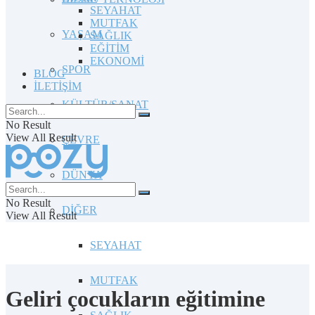
SEYAHAT
MUTFAK
YAŞAM
SAĞLIK
EĞİTİM
EKONOMİ
SPOR
BLOG
İLETİŞİM
KÜLTÜR/SANAT
No Result
View All Result
ÇEVRE
DÜNYA
No Result
DİĞER
View All Result
SEYAHAT
MUTFAK
Geliri çocukların eğitimine