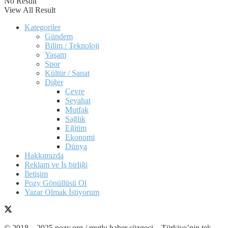
No Result
View All Result
Kategoriler
Gündem
Bilim / Teknoloji
Yaşam
Spor
Kültür / Sanat
Diğer
Çevre
Seyahat
Mutfak
Sağlık
Eğitim
Ekonomi
Dünya
Hakkımızda
Reklam ve İş birliği
İletişim
Pozy Gönüllüsü Ol
Yazar Olmak İstiyorum
© 2018 – 2025 pozy.org / mutlu haber süzgeci – Türkiye’nin tek