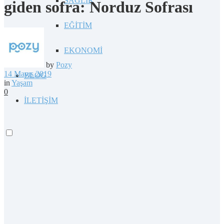
SAĞLIK
giden sofra: Norduz Sofrası
EĞİTİM
EKONOMİ
by
Pozy
14 Mayıs 2019
BLOG
in
Yaşam
0
İLETİŞİM