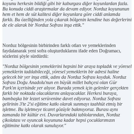
koyunu herkesin bildiği gibi bir kaburgası diğer koyunlardan fazla.
Bu konuda ciddi araştırmalar da devam ediyor. Norduz koyununun
hem et hem de süt kalitesi diğer koyunlara göre ciddi anlamda
farklı. Bu özelliğinden yola çıkarak bölgenin kendine has değerlerini
de ele alarak bir Norduz Sofrası inşa ettik."
Norduz bölgesinin birbirinden farklı otları ve yemeklerinden
faydalanarak yeni sofra oluşturduklarını ifade eden Doğramacı,
sözlerini şöyle sürdürdü:
"Norduz bölgesinin yemeklerini hepsini bir araya topladık ve yöresel
yemeklerin tadılabileceği, yöresel yemeklerin bir adresi haline
gelecek bir yer inşa ettik, adını da Norduz Sofrası koyduk. Norduz
Sofrası Doğu Anadolu'nun en büyük millet bahçesi olan Gür
Park'ın içerisinde yer alıyor. Burada yemek için gelenler gerçekten
farklı bir noktada olacaklarını anlayacaklar. Herkesi buraya,
bambaşka bir lezzet serüvenine davet ediyoruz. Norduz Sofrası
gelirinin 3'te 2'si eğitime katkı olarak sunmayı taahhüt etmiş bir
işletme. Bu işletmeye ticaret gözüyle bakmıyoruz. Burası aynı
zamanda bir kültür evi. Duvarlarındaki tablolarından, Norduz
çikolatası ve oyuncak koyununa kadar hepsi çocuklarımızın
eğitimine katkı olarak sunuluyor."