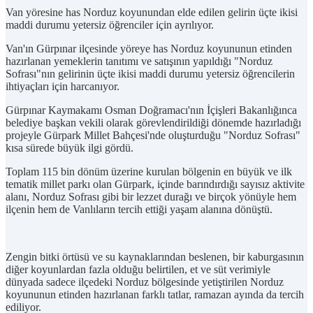
Van yöresine has Norduz koyunundan elde edilen gelirin üçte ikisi
maddi durumu yetersiz öğrenciler için ayrılıyor.
Van'ın Gürpınar ilçesinde yöreye has Norduz koyununun etinden
hazırlanan yemeklerin tanıtımı ve satışının yapıldığı "Norduz
Sofrası"nın gelirinin üçte ikisi maddi durumu yetersiz öğrencilerin
ihtiyaçları için harcanıyor.
Gürpınar Kaymakamı Osman Doğramacı'nın İçişleri Bakanlığınca
belediye başkan vekili olarak görevlendirildiği dönemde hazırladığı
projeyle Gürpark Millet Bahçesi'nde oluşturduğu "Norduz Sofrası"
kısa sürede büyük ilgi gördü.
Toplam 115 bin dönüm üzerine kurulan bölgenin en büyük ve ilk
tematik millet parkı olan Gürpark, içinde barındırdığı sayısız aktivite
alanı, Norduz Sofrası gibi bir lezzet durağı ve birçok yönüyle hem
ilçenin hem de Vanlıların tercih ettiği yaşam alanına dönüştü.
Zengin bitki örtüsü ve su kaynaklarından beslenen, bir kaburgasının
diğer koyunlardan fazla olduğu belirtilen, et ve süt verimiyle
dünyada sadece ilçedeki Norduz bölgesinde yetiştirilen Norduz
koyununun etinden hazırlanan farklı tatlar, ramazan ayında da tercih
ediliyor.