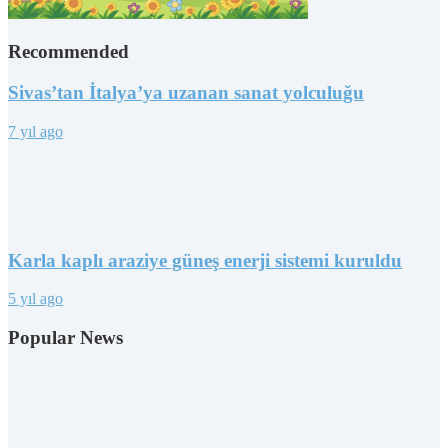
Recommended
Sivas’tan İtalya’ya uzanan sanat yolculuğu
7 yıl ago
Karla kaplı araziye güneş enerji sistemi kuruldu
5 yıl ago
Popular News