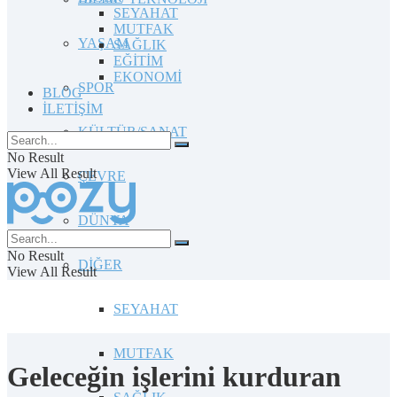
SEYAHAT
MUTFAK
YAŞAM
SAĞLIK
EĞİTİM
EKONOMİ
SPOR
BLOG
İLETİŞİM
KÜLTÜR/SANAT
No Result
View All Result
ÇEVRE
DÜNYA
No Result
DİĞER
View All Result
SEYAHAT
MUTFAK
Geleceğin işlerini kurduran