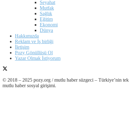
Seyahat
Mutfak
Sağlık
Eğitim
Ekonomi
Dünya
Hakkımızda
Reklam ve İş birliği
İletişim
Pozy Gönüllüsü Ol
Yazar Olmak İstiyorum
© 2018 – 2025 pozy.org / mutlu haber süzgeci – Türkiye’nin tek
mutlu haber sosyal girişimi.