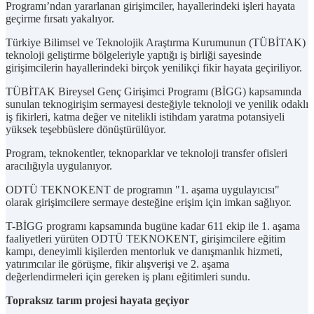
Programı’ndan yararlanan girişimciler, hayallerindeki işleri hayata
geçirme fırsatı yakalıyor.
Türkiye Bilimsel ve Teknolojik Araştırma Kurumunun (TÜBİTAK)
teknoloji geliştirme bölgeleriyle yaptığı iş birliği sayesinde
girişimcilerin hayallerindeki birçok yenilikçi fikir hayata geçiriliyor.
TÜBİTAK Bireysel Genç Girişimci Programı (BİGG) kapsamında
sunulan teknogirişim sermayesi desteğiyle teknoloji ve yenilik odaklı
iş fikirleri, katma değer ve nitelikli istihdam yaratma potansiyeli
yüksek teşebbüslere dönüştürülüyor.
Program, teknokentler, teknoparklar ve teknoloji transfer ofisleri
aracılığıyla uygulanıyor.
ODTÜ TEKNOKENT de programın "1. aşama uygulayıcısı"
olarak girişimcilere sermaye desteğine erişim için imkan sağlıyor.
T-BİGG programı kapsamında bugüne kadar 611 ekip ile 1. aşama
faaliyetleri yürüten ODTÜ TEKNOKENT, girişimcilere eğitim
kampı, deneyimli kişilerden mentorluk ve danışmanlık hizmeti,
yatırımcılar ile görüşme, fikir alışverişi ve 2. aşama
değerlendirmeleri için gereken iş planı eğitimleri sundu.
Topraksız tarım projesi hayata geçiyor