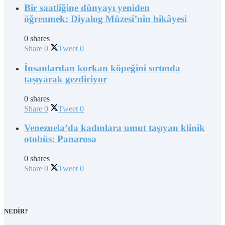
Bir saatliğine dünyayı yeniden
öğrenmek: Diyalog Müzesi’nin hikâyesi
0 shares
Share
0
Tweet
0
İnsanlardan korkan köpeğini sırtında
taşıyarak gezdiriyor
0 shares
Share
0
Tweet
0
Venezuela’da kadınlara umut taşıyan klinik
otobüs: Panarosa
0 shares
Share
0
Tweet
0
NEDİR?