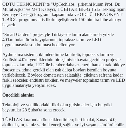
ODTÜ TEKNOKENT’te "UpTechlabs" şirketini kuran Prof. Dr.
Murat Aşkar ve Mert Kalaycı, TÜBİTAK BİGG 1512 Teknogirişim
Sermaye Desteği Programı kapsamında ve ODTÜ TEKNOKENT
T-BİGG programıyla iş fikrini geliştirerek 150 bin lira hibe almayı
başardı.
"Smart Garden" projesiyle Türkiye'de tarım alanlarında yüzde
40'ları bulan ürün kayıplarının, topraksız tarım ve LED
uygulamasıyla son bulması hedefleniyor.
Aydınlatma sistemi, iklimlendirme kontrolü, topraksız tarım ve
Endüstri 4.0'ın yeniliklerinin birleşimiyle hayata geçirilen projeyle
topraksız tarımda, LED ile beraber daha az enerji harcanarak bitkiye
fotosentez adına gerekli olan ışık dalga boyları istenilen boyutta
verilebilecek. Böylece domatesten salatalığa, çilekten safrana kadar
farklı sebzeler, endüstri bitkileri ve meyveler topraksız tarım ve LED
uygulamalarıyla yetiştirilecek.
Öncelikli alanlar
Teknoloji ve yenilik odaklı fikri olan girişimciler için bu yılki
başvurular 28 Şubat'ta sona erecek.
TÜBİTAK tarafından önceliklendirilen; ileri imalat, Sanayi 4.0,
akıllı ulaşım, temiz verimli enerji, sağlık ve iyi yaşam, sürdürülebilir