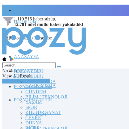
İletişim
1.119.515
haber süzüp,
Hakkımızda
12.781
adet
mutlu haber
yakaladık!
6 Ağustos 2026 / Perşembe
ANASAYFA
No Result
POZY NEDİR?
ANASAYFA
View All Result
POZY NEDİR?
TOPLULUĞA KATILIN
HAKKIMIZDA
HAKKIMIZDA
POZY HABERLER
GÜNDEM
BİLİM / TEKNOLOJİ
POZY HABERLER
YAŞAM
SPOR
KÜLTÜR/SANAT
GÜNDEM
ÇEVRE
DÜNYA
DİĞER
BİLİM / TEKNOLOJİ