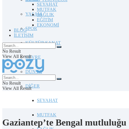
SEYAHAT
MUTFAK
YAŞAM
SAĞLIK
EĞİTİM
EKONOMİ
SPOR
BLOG
İLETİŞİM
KÜLTÜR/SANAT
No Result
View All Result
ÇEVRE
DÜNYA
No Result
DİĞER
View All Result
SEYAHAT
MUTFAK
Gaziantep’te Bengal mutluluğu