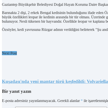
Gaziantep Büyükşehir Belediyesi Doğal Hayatı Koruma Daire Başkanı C
Barınakta 2 dişi, 2 erkek Bengal kedisinin bulunduğunu ifade eden Özs
büyük özellikleri leopar ile kedinin arasında bir tür olması. Üzerind
bulunuyor. Nesli tükenen bir hayvandır. Özellikle leopar ve kaplana b
Özsöyler, kedi yavrusuna Rüzgar adının verildiğini belirterek "Şu anda
Next Post
Kuşadası'nda yeni mantar türü keşfedildi: Volvariella
Bir yanıt yazın
E-posta adresiniz yayınlanmayacak.
Gerekli alanlar
*
ile işaretlenmişl