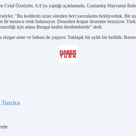
elal Özsöyler, AA'ya yaptığı açıklamada, Gaziantep Hayvanat Bahçesi'n
öyler, "Bu kedilerin uzun süreden beri yavrularını bekliyorduk. Bir ay
e gri ile turuncu renk bulunuyor. Desenleri leopar desenine benziyor. T
enzediği için adına Bengal kedisi denilmektedir" dedi.
 rüzgar anne ve babası ile yaşıyor. Yaklaşık bir aylık bir kedidir. Barın
 Turcica
erdir