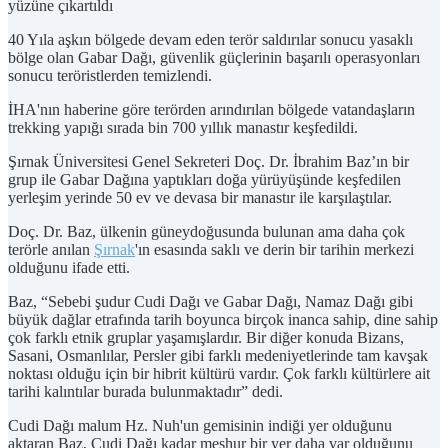
yüzüne çıkartıldı
40 Yıla aşkın bölgede devam eden terör saldırılar sonucu yasaklı
bölge olan Gabar Dağı, güvenlik güçlerinin başarılı operasyonları
sonucu teröristlerden temizlendi.
İHA'nın haberine göre terörden arındırılan bölgede vatandaşların
trekking yapığı sırada bin 700 yıllık manastır keşfedildi.
Şırnak Üniversitesi Genel Sekreteri Doç. Dr. İbrahim Baz’ın bir
grup ile Gabar Dağına yaptıkları doğa yürüyüşünde keşfedilen
yerleşim yerinde 50 ev ve devasa bir manastır ile karşılaştılar.
Doç. Dr. Baz, ülkenin güneydoğusunda bulunan ama daha çok
terörle anılan
Şırnak
'ın esasında saklı ve derin bir tarihin merkezi
olduğunu ifade etti.
Baz, “Sebebi şudur Cudi Dağı ve Gabar Dağı, Namaz Dağı gibi
büyük dağlar etrafında tarih boyunca birçok inanca sahip, dine sahip
çok farklı etnik gruplar yaşamışlardır. Bir diğer konuda Bizans,
Sasani, Osmanlılar, Persler gibi farklı medeniyetlerinde tam kavşak
noktası olduğu için bir hibrit kültürü vardır. Çok farklı kültürlere ait
tarihi kalıntılar burada bulunmaktadır” dedi.
Cudi Dağı malum Hz. Nuh'un gemisinin indiği yer olduğunu
aktaran Baz, Cudi Dağı kadar meşhur bir yer daha var olduğunu