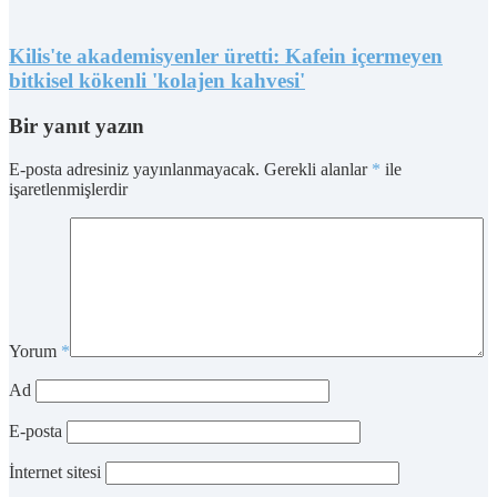
Kilis'te akademisyenler üretti: Kafein içermeyen
bitkisel kökenli 'kolajen kahvesi'
Bir yanıt yazın
E-posta adresiniz yayınlanmayacak.
Gerekli alanlar
*
ile
işaretlenmişlerdir
Yorum
*
Ad
E-posta
İnternet sitesi