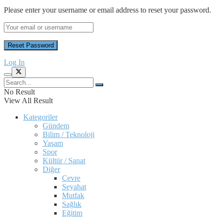
Please enter your username or email address to reset your password.
Log In
No Result
View All Result
Kategoriler
Gündem
Bilim / Teknoloji
Yaşam
Spor
Kültür / Sanat
Diğer
Çevre
Seyahat
Mutfak
Sağlık
Eğitim