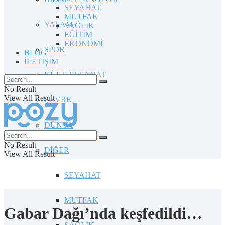
SEYAHAT
MUTFAK
YAŞAM
SAĞLIK
EĞİTİM
EKONOMİ
SPOR
BLOG
İLETİŞİM
KÜLTÜR/SANAT
No Result
View All Result
ÇEVRE
DÜNYA
No Result
DİĞER
View All Result
SEYAHAT
MUTFAK
Gabar Dağı’nda keşfedildi…