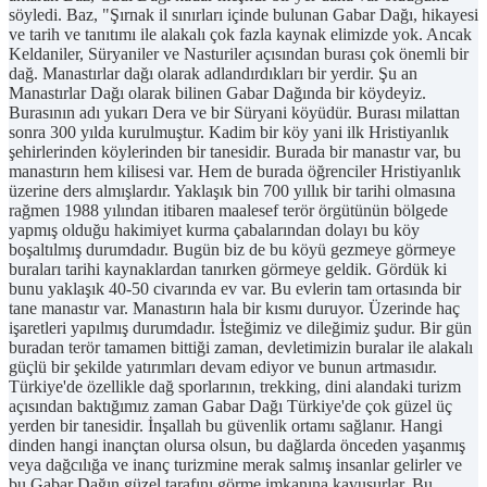
söyledi. Baz, "Şırnak il sınırları içinde bulunan Gabar Dağı, hikayesi
ve tarih ve tanıtımı ile alakalı çok fazla kaynak elimizde yok. Ancak
Keldaniler, Süryaniler ve Nasturiler açısından burası çok önemli bir
dağ. Manastırlar dağı olarak adlandırdıkları bir yerdir. Şu an
Manastırlar Dağı olarak bilinen Gabar Dağında bir köydeyiz.
Burasının adı yukarı Dera ve bir Süryani köyüdür. Burası milattan
sonra 300 yılda kurulmuştur. Kadim bir köy yani ilk Hristiyanlık
şehirlerinden köylerinden bir tanesidir. Burada bir manastır var, bu
manastırın hem kilisesi var. Hem de burada öğrenciler Hristiyanlık
üzerine ders almışlardır. Yaklaşık bin 700 yıllık bir tarihi olmasına
rağmen 1988 yılından itibaren maalesef terör örgütünün bölgede
yapmış olduğu hakimiyet kurma çabalarından dolayı bu köy
boşaltılmış durumdadır. Bugün biz de bu köyü gezmeye görmeye
buraları tarihi kaynaklardan tanırken görmeye geldik. Gördük ki
bunu yaklaşık 40-50 civarında ev var. Bu evlerin tam ortasında bir
tane manastır var. Manastırın hala bir kısmı duruyor. Üzerinde haç
işaretleri yapılmış durumdadır. İsteğimiz ve dileğimiz şudur. Bir gün
buradan terör tamamen bittiği zaman, devletimizin buralar ile alakalı
güçlü bir şekilde yatırımları devam ediyor ve bunun artmasıdır.
Türkiye'de özellikle dağ sporlarının, trekking, dini alandaki turizm
açısından baktığımız zaman Gabar Dağı Türkiye'de çok güzel üç
yerden bir tanesidir. İnşallah bu güvenlik ortamı sağlanır. Hangi
dinden hangi inançtan olursa olsun, bu dağlarda önceden yaşanmış
veya dağcılığa ve inanç turizmine merak salmış insanlar gelirler ve
bu Gabar Dağın güzel tarafını görme imkanına kavuşurlar. Bu