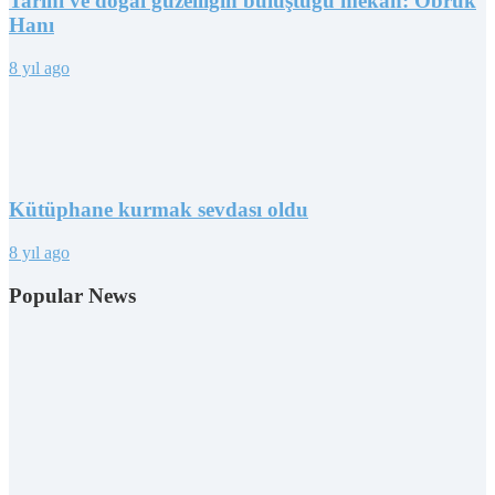
Tarihi ve doğal güzelliğin buluştuğu mekan: Obruk
Hanı
8 yıl ago
Kütüphane kurmak sevdası oldu
8 yıl ago
Popular News