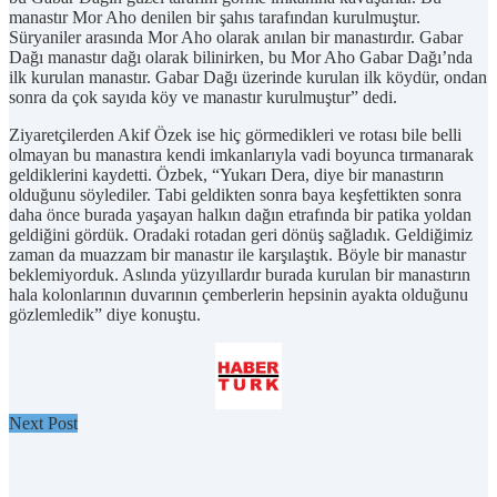
manastır Mor Aho denilen bir şahıs tarafından kurulmuştur.
Süryaniler arasında Mor Aho olarak anılan bir manastırdır. Gabar
Dağı manastır dağı olarak bilinirken, bu Mor Aho Gabar Dağı’nda
ilk kurulan manastır. Gabar Dağı üzerinde kurulan ilk köydür, ondan
sonra da çok sayıda köy ve manastır kurulmuştur” dedi.
Ziyaretçilerden Akif Özek ise hiç görmedikleri ve rotası bile belli
olmayan bu manastıra kendi imkanlarıyla vadi boyunca tırmanarak
geldiklerini kaydetti. Özbek, “Yukarı Dera, diye bir manastırın
olduğunu söylediler. Tabi geldikten sonra baya keşfettikten sonra
daha önce burada yaşayan halkın dağın etrafında bir patika yoldan
geldiğini gördük. Oradaki rotadan geri dönüş sağladık. Geldiğimiz
zaman da muazzam bir manastır ile karşılaştık. Böyle bir manastır
beklemiyorduk. Aslında yüzyıllardır burada kurulan bir manastırın
hala kolonlarının duvarının çemberlerin hepsinin ayakta olduğunu
gözlemledik” diye konuştu.
Next Post