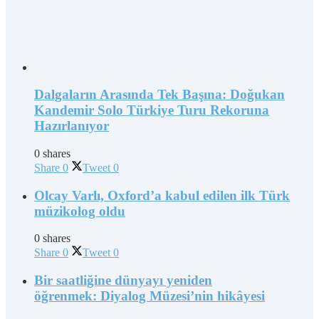
Dalgaların Arasında Tek Başına: Doğukan
Kandemir Solo Türkiye Turu Rekoruna
Hazırlanıyor
0 shares
Share
0
Tweet
0
Olcay Varlı, Oxford’a kabul edilen ilk Türk
müzikolog oldu
0 shares
Share
0
Tweet
0
Bir saatliğine dünyayı yeniden
öğrenmek: Diyalog Müzesi’nin hikâyesi