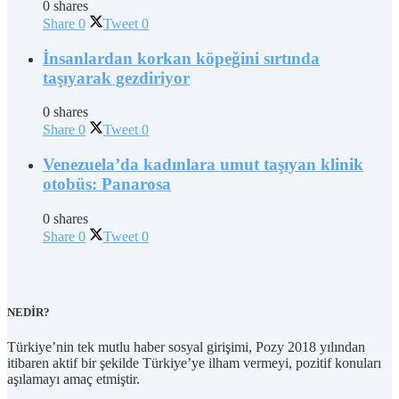
0 shares
Share
0
Tweet
0
İnsanlardan korkan köpeğini sırtında
taşıyarak gezdiriyor
0 shares
Share
0
Tweet
0
Venezuela’da kadınlara umut taşıyan klinik
otobüs: Panarosa
0 shares
Share
0
Tweet
0
NEDİR?
Türkiye’nin tek mutlu haber sosyal girişimi, Pozy 2018 yılından
itibaren aktif bir şekilde Türkiye’ye ilham vermeyi, pozitif konuları
aşılamayı amaç etmiştir.