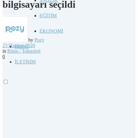
SAĞLIK
bilgisayarı seçildi
EĞİTİM
EKONOMİ
by
Pozy
23 Haziran 2020
BLOG
in
Bilim / Teknoloji
0
İLETİŞİM