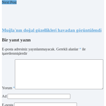
Next Post
Muğla'nın doğal güzellikleri havadan görüntülendi
Bir yanıt yazın
E-posta adresiniz yayınlanmayacak.
Gerekli alanlar
*
ile
işaretlenmişlerdir
Yorum
*
Ad
E-posta