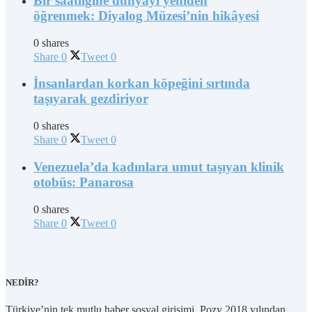
Bir saatliğine dünyayı yeniden
öğrenmek: Diyalog Müzesi’nin hikâyesi
0 shares
Share
0
Tweet
0
İnsanlardan korkan köpeğini sırtında
taşıyarak gezdiriyor
0 shares
Share
0
Tweet
0
Venezuela’da kadınlara umut taşıyan klinik
otobüs: Panarosa
0 shares
Share
0
Tweet
0
NEDİR?
Türkiye’nin tek mutlu haber sosyal girişimi, Pozy 2018 yılından