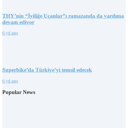
THY’nin “İyiliğe Uçanlar”ı ramazanda da yardıma
devam ediyor
6 yıl ago
Superbike’da Türkiye’yi temsil edecek
6 yıl ago
Popular News