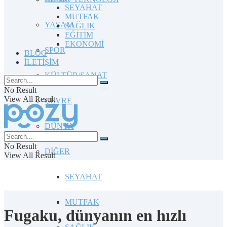
SEYAHAT
MUTFAK
YAŞAM
SAĞLIK
EĞİTİM
EKONOMİ
SPOR
BLOG
İLETİŞİM
KÜLTÜR/SANAT
No Result
View All Result
ÇEVRE
DÜNYA
No Result
DİĞER
View All Result
SEYAHAT
MUTFAK
Fugaku, dünyanın en hızlı