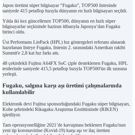
Japon üretimi süper bilgisayar “Fugaku”, TOP500 listesinde
saniyede 415 petaflop hızıyla dünyanın en hızlı bilgisayarı seçildi.
Yılda iki kez güncellenen TOP500, dünyanın en hızlı süper
bilgisayarlar seçkisinde haziran itibarıyla Japonya’dan Fugaku
birinci oldu.
Üst Performans LinPack (HPL) hız göstergeleri referans alınarak
hazırlanan listeye Fugaku, listenin 2. sırasındaki Amerikan rakibi
Summit'e 2,8 kat hız farkı attı.
48 çekirdekli Fujitsu A64FX SoC çiple desteklenen Fugaku, HPL
testlerinde saniyede 415,5 petaflop hızıyla TOP500'ün ilk sırasına
yerleşti.
Fugaku, salgına karşı aşı üretimi çalışmalarında
kullanılabilir
Elektronik devi Fujitsu sponsorluğundaki Fugaku süper bilgisayarı,
Kobe şehrindeki Rikagaku Araştırma Enstitüsünde (RIKEN)
işletiliyor.
Tam operasyonelliğine 2021’de kavuşması beklenen Fugaku'nun
yeni tip koronavirüse (Kovid-19) karşı aşı ve ilaç üretimi