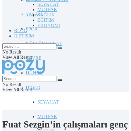
SEYAHAT
MUTFAK
YAŞAM
SAĞLIK
EĞİTİM
EKONOMİ
SPOR
BLOG
İLETİŞİM
KÜLTÜR/SANAT
No Result
View All Result
ÇEVRE
DÜNYA
No Result
DİĞER
View All Result
SEYAHAT
MUTFAK
Fuat Sezgin’in çalışmaları genç