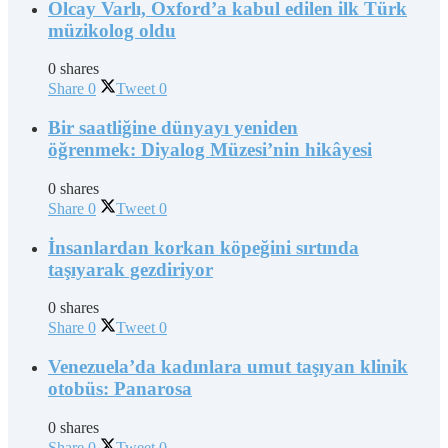
Olcay Varlı, Oxford’a kabul edilen ilk Türk
müzikolog oldu
0 shares
Share
0
Tweet
0
Bir saatliğine dünyayı yeniden
öğrenmek: Diyalog Müzesi’nin hikâyesi
0 shares
Share
0
Tweet
0
İnsanlardan korkan köpeğini sırtında
taşıyarak gezdiriyor
0 shares
Share
0
Tweet
0
Venezuela’da kadınlara umut taşıyan klinik
otobüs: Panarosa
0 shares
Share
0
Tweet
0