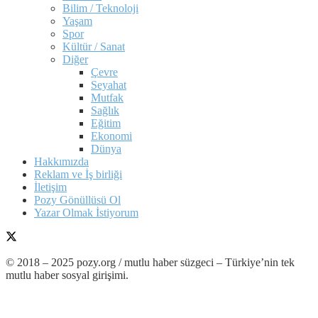
Bilim / Teknoloji
Yaşam
Spor
Kültür / Sanat
Diğer
Çevre
Seyahat
Mutfak
Sağlık
Eğitim
Ekonomi
Dünya
Hakkımızda
Reklam ve İş birliği
İletişim
Pozy Gönüllüsü Ol
Yazar Olmak İstiyorum
© 2018 – 2025 pozy.org / mutlu haber süzgeci – Türkiye’nin tek
mutlu haber sosyal girişimi.