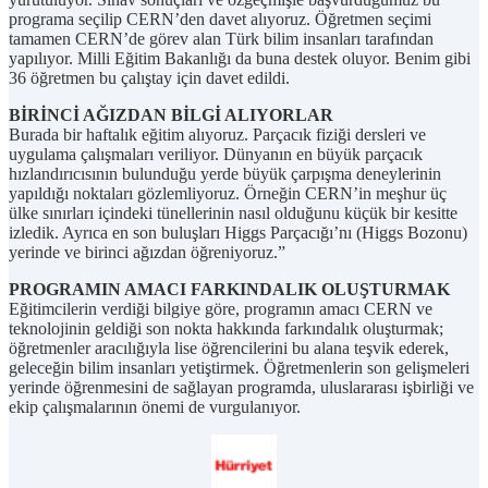
programa seçilip CERN’den davet alıyoruz. Öğretmen seçimi
tamamen CERN’de görev alan Türk bilim insanları tarafından
yapılıyor. Milli Eğitim Bakanlığı da buna destek oluyor. Benim gibi
36 öğretmen bu çalıştay için davet edildi.
BİRİNCİ AĞIZDAN BİLGİ ALIYORLAR
Burada bir haftalık eğitim alıyoruz. Parçacık fiziği dersleri ve
uygulama çalışmaları veriliyor. Dünyanın en büyük parçacık
hızlandırıcısının bulunduğu yerde büyük çarpışma deneylerinin
yapıldığı noktaları gözlemliyoruz. Örneğin CERN’in meşhur üç
ülke sınırları içindeki tünellerinin nasıl olduğunu küçük bir kesitte
izledik. Ayrıca en son buluşları Higgs Parçacığı’nı (Higgs Bozonu)
yerinde ve birinci ağızdan öğreniyoruz.”
PROGRAMIN AMACI FARKINDALIK OLUŞTURMAK
Eğitimcilerin verdiği bilgiye göre, programın amacı CERN ve
teknolojinin geldiği son nokta hakkında farkındalık oluşturmak;
öğretmenler aracılığıyla lise öğrencilerini bu alana teşvik ederek,
geleceğin bilim insanları yetiştirmek. Öğretmenlerin son gelişmeleri
yerinde öğrenmesini de sağlayan programda, uluslararası işbirliği ve
ekip çalışmalarının önemi de vurgulanıyor.