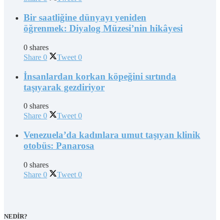
Bir saatliğine dünyayı yeniden
öğrenmek: Diyalog Müzesi’nin hikâyesi
0 shares
Share
0
Tweet
0
İnsanlardan korkan köpeğini sırtında
taşıyarak gezdiriyor
0 shares
Share
0
Tweet
0
Venezuela’da kadınlara umut taşıyan klinik
otobüs: Panarosa
0 shares
Share
0
Tweet
0
NEDİR?