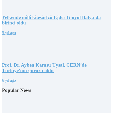
Yelkende milli kitesörfçü Ejder Ginyol İtalya’da
birinci oldu
5 yıl ago
Prof. Dr. Ayben Karasu Uysal, CERN’de
Türkiye’nin gururu oldu
6 yıl ago
Popular News