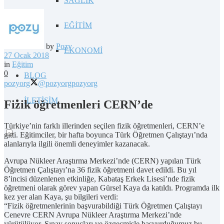
SAĞLIK
EĞİTİM
by
Pozy
EKONOMİ
27 Ocak 2018
in
Eğitim
0
BLOG
pozyorg
@pozyorg
pozyorg
İLETİŞİM
Fizik öğretmenleri CERN’de
Türkiye’nin farklı illerinden seçilen fizik öğretmenleri, CERN’e
gitti. Eğitimciler, bir hafta boyunca Türk Öğretmen Çalıştayı’nda
alanlarıyla ilgili önemli deneyimler kazanacak.
Avrupa Nükleer Araştırma Merkezi’nde (CERN) yapılan Türk
Öğretmen Çalıştayı’na 36 fizik öğretmeni davet edildi. Bu yıl
8’incisi düzenlenen etkinliğe, Kabataş Erkek Lisesi’nde fizik
öğretmeni olarak görev yapan Gürsel Kaya da katıldı. Programda ilk
kez yer alan Kaya, şu bilgileri verdi:
“Fizik öğretmenlerinin başvurabildiği Türk Öğretmen Çalıştayı
Cenevre CERN Avrupa Nükleer Araştırma Merkezi’nde
yürütülüyor. Sınav sonuçları ve özgeçmişle başvurduğumuz bu