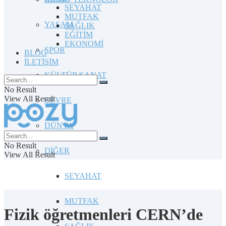
SEYAHAT
MUTFAK
YAŞAM
SAĞLIK
EĞİTİM
EKONOMİ
SPOR
BLOG
İLETİŞİM
KÜLTÜR/SANAT
No Result
View All Result
ÇEVRE
DÜNYA
No Result
DİĞER
View All Result
SEYAHAT
MUTFAK
Fizik öğretmenleri CERN’de