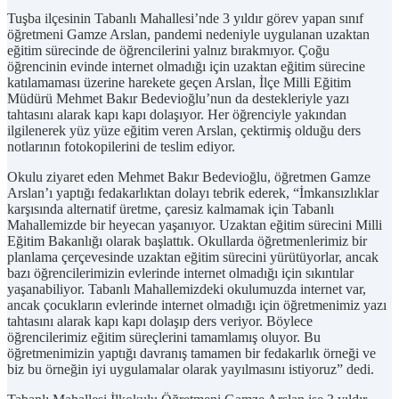
Tuşba ilçesinin Tabanlı Mahallesi’nde 3 yıldır görev yapan sınıf
öğretmeni Gamze Arslan, pandemi nedeniyle uygulanan uzaktan
eğitim sürecinde de öğrencilerini yalnız bırakmıyor. Çoğu
öğrencinin evinde internet olmadığı için uzaktan eğitim sürecine
katılamaması üzerine harekete geçen Arslan, İlçe Milli Eğitim
Müdürü Mehmet Bakır Bedevioğlu’nun da destekleriyle yazı
tahtasını alarak kapı kapı dolaşıyor. Her öğrenciyle yakından
ilgilenerek yüz yüze eğitim veren Arslan, çektirmiş olduğu ders
notlarının fotokopilerini de teslim ediyor.
Okulu ziyaret eden Mehmet Bakır Bedevioğlu, öğretmen Gamze
Arslan’ı yaptığı fedakarlıktan dolayı tebrik ederek, “İmkansızlıklar
karşısında alternatif üretme, çaresiz kalmamak için Tabanlı
Mahallemizde bir heyecan yaşanıyor. Uzaktan eğitim sürecini Milli
Eğitim Bakanlığı olarak başlattık. Okullarda öğretmenlerimiz bir
planlama çerçevesinde uzaktan eğitim sürecini yürütüyorlar, ancak
bazı öğrencilerimizin evlerinde internet olmadığı için sıkıntılar
yaşanabiliyor. Tabanlı Mahallemizdeki okulumuzda internet var,
ancak çocukların evlerinde internet olmadığı için öğretmenimiz yazı
tahtasını alarak kapı kapı dolaşıp ders veriyor. Böylece
öğrencilerimiz eğitim süreçlerini tamamlamış oluyor. Bu
öğretmenimizin yaptığı davranış tamamen bir fedakarlık örneği ve
biz bu örneğin iyi uygulamalar olarak yayılmasını istiyoruz” dedi.