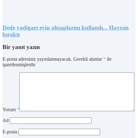
Dede yadigarı evin ahşaplarını kullandı... Hayran
bıraktı
Bir yanıt yazın
E-posta adresiniz yayınlanmayacak.
Gerekli alanlar
*
ile
işaretlenmişlerdir
Yorum
*
Ad
E-posta