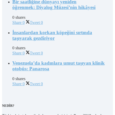
Bir saatliğine dünyayı yeniden
öğrenmek: Diyalog Müzesi’nin hikâyesi
0 shares
Share
0
Tweet
0
İnsanlardan korkan köpeğini sırtında
taşıyarak gezdiriyor
0 shares
Share
0
Tweet
0
Venezuela’da kadınlara umut taşıyan klinik
otobüs: Panarosa
0 shares
Share
0
Tweet
0
NEDİR?