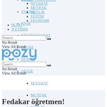
SEYAHAT
MUTFAK
YAŞAM
SAĞLIK
EĞİTİM
EKONOMİ
SPOR
BLOG
İLETİŞİM
KÜLTÜR/SANAT
No Result
View All Result
ÇEVRE
DÜNYA
No Result
DİĞER
View All Result
SEYAHAT
MUTFAK
Fedakar öğretmen!