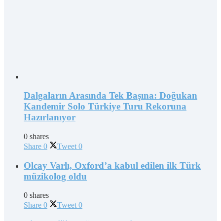
Dalgaların Arasında Tek Başına: Doğukan
Kandemir Solo Türkiye Turu Rekoruna
Hazırlanıyor
0 shares
Share
0
Tweet
0
Olcay Varlı, Oxford’a kabul edilen ilk Türk
müzikolog oldu
0 shares
Share
0
Tweet
0