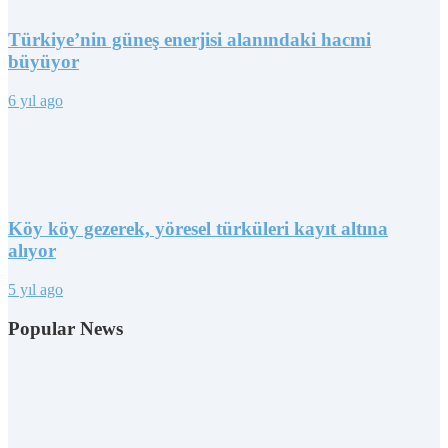
Türkiye’nin güneş enerjisi alanındaki hacmi
büyüyor
6 yıl ago
Köy köy gezerek, yöresel türküleri kayıt altına
alıyor
5 yıl ago
Popular News