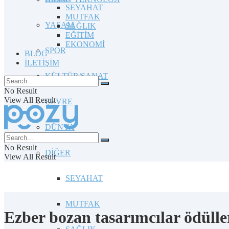
SEYAHAT
MUTFAK
YAŞAM
SAĞLIK
EĞİTİM
EKONOMİ
SPOR
BLOG
İLETİŞİM
KÜLTÜR/SANAT
No Result
View All Result
ÇEVRE
DÜNYA
No Result
DİĞER
View All Result
SEYAHAT
MUTFAK
Ezber bozan tasarımcılar ödülle