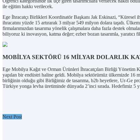
Öğrenci kategorisinde ilk üçe giren tasarımcılara verilecek nakdi ödüll
ile eğitim hakkı verilecek.
Ege İhracatçı Birlikleri Koordinatör Başkanı Jak Eskinazi, “Küresel 
ihracatını yüzde 15 artırarak 3 milyar 549 milyon dolara taşıdı. Ülkem
firmalarımızdan tasarıma yönelik çalışmalara daha fazla destek olmal
biliyoruz ki inovasyon, katma değer; ezber bozan tasarımla, yaratıcı fi
MOBİLYA SEKTÖRÜ 16 MİLYAR DOLARLIK 
Ege Mobilya Kağıt ve Orman Ürünleri İhracatçıları Birliği Yönetim 
yapılan bir endüstri haline geldi. Mobilya sektörümüz ülkemizde 16 mil
birliğinin olduğu gibi Birliğimiz de tasarıma, b2b heyetlere, Ur-Ge pr
Türkiye yonga levha üretiminde dünyada 2’inci sırada. Hedefimiz 5 y
Next Post