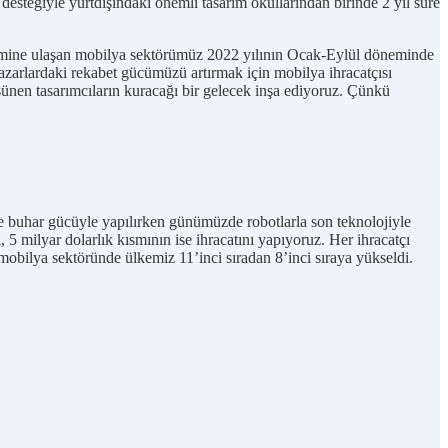
 desteğiyle yurtdışındaki önemli tasarım okullarından birinde 2 yıl süre
 hacmine ulaşan mobilya sektörümüz 2022 yılının Ocak-Eylül döneminde
pazarlardaki rekabet gücümüzü artırmak için mobilya ihracatçısı
şünen tasarımcıların kuracağı bir gelecek inşa ediyoruz. Çünkü
 buhar gücüyle yapılırken günümüzde robotlarla son teknolojiyle
 5 milyar dolarlık kısmının ise ihracatını yapıyoruz. Her ihracatçı
 mobilya sektöründe ülkemiz 11’inci sıradan 8’inci sıraya yükseldi.