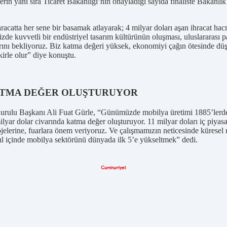
erin yanı sıra Ticaret Bakanlığı’nın onayladığı sayıda finaliste Bakanlık
ihracatta her sene bir basamak atlayarak; 4 milyar doları aşan ihracat
izde kuvvetli bir endüstriyel tasarım kültürünün oluşması, uluslararası 
arını bekliyoruz. Biz katma değeri yüksek, ekonomiyi çağın ötesinde dü
kirle olur” diye konuştu.
KATMA DEĞER OLUŞTURUYOR
Kurulu Başkanı Ali Fuat Gürle, “Günümüzde mobilya üretimi 1885’lerde
yar dolar civarında katma değer oluşturuyor. 11 milyar doları iç piyasa,
ojelerine, fuarlara önem veriyoruz. Ve çalışmamızın neticesinde küresel
ıl içinde mobilya sektörünü dünyada ilk 5’e yükseltmek” dedi.