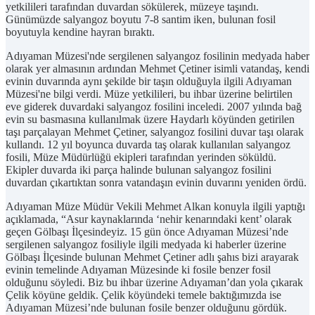
yetkilileri tarafından duvardan sökülerek, müzeye taşındı.
Günümüzde salyangoz boyutu 7-8 santim iken, bulunan fosil
boyutuyla kendine hayran bıraktı.
Adıyaman Müzesi'nde sergilenen salyangoz fosilinin medyada haber
olarak yer almasının ardından Mehmet Çetiner isimli vatandaş, kendi
evinin duvarında aynı şekilde bir taşın olduğuyla ilgili Adıyaman
Müzesi'ne bilgi verdi. Müze yetkilileri, bu ihbar üzerine belirtilen
eve giderek duvardaki salyangoz fosilini inceledi. 2007 yılında bağ
evin su basmasına kullanılmak üzere Haydarlı köyünden getirilen
taşı parçalayan Mehmet Çetiner, salyangoz fosilini duvar taşı olarak
kullandı. 12 yıl boyunca duvarda taş olarak kullanılan salyangoz
fosili, Müze Müdürlüğü ekipleri tarafından yerinden söküldü.
Ekipler duvarda iki parça halinde bulunan salyangoz fosilini
duvardan çıkartıktan sonra vatandaşın evinin duvarını yeniden ördü.
Adıyaman Müze Müdür Vekili Mehmet Alkan konuyla ilgili yaptığı
açıklamada, “Asur kaynaklarında ‘nehir kenarındaki kent’ olarak
geçen Gölbaşı İlçesindeyiz. 15 gün önce Adıyaman Müzesi’nde
sergilenen salyangoz fosiliyle ilgili medyada ki haberler üzerine
Gölbaşı İlçesinde bulunan Mehmet Çetiner adlı şahıs bizi arayarak
evinin temelinde Adıyaman Müzesinde ki fosile benzer fosil
olduğunu söyledi. Biz bu ihbar üzerine Adıyaman’dan yola çıkarak
Çelik köyüne geldik. Çelik köyündeki temele baktığımızda ise
Adıyaman Müzesi’nde bulunan fosile benzer olduğunu gördük.