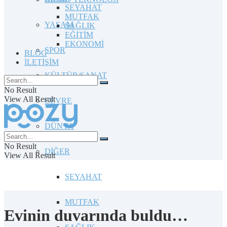
SEYAHAT
MUTFAK
YAŞAM
SAĞLIK
EĞİTİM
EKONOMİ
SPOR
BLOG
İLETİŞİM
KÜLTÜR/SANAT
No Result
View All Result
ÇEVRE
DÜNYA
No Result
DİĞER
View All Result
SEYAHAT
MUTFAK
Evinin duvarında buldu…