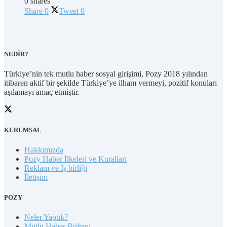
0 shares
Share
0
Tweet
0
NEDİR?
Türkiye’nin tek mutlu haber sosyal girişimi, Pozy 2018 yılından
itibaren aktif bir şekilde Türkiye’ye ilham vermeyi, pozitif konuları
aşılamayı amaç etmiştir.
KURUMSAL
Hakkımızda
Pozy Haber İlkeleri ve Kuralları
Reklam ve İş birliği
İletişim
POZY
Neler Yaptık?
Mutlu Haber Bülteni