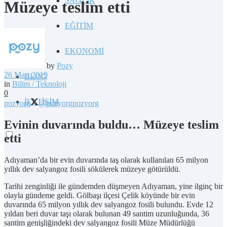
SAĞLIK
Müzeye teslim etti
EĞİTİM
EKONOMİ
by
Pozy
26 Mart 2019
BLOG
in
Bilim / Teknoloji
0
İLETİŞİM
pozyorg
@pozyorg
pozyorg
Evinin duvarında buldu… Müzeye teslim
etti
Adıyaman’da bir evin duvarında taş olarak kullanılan 65 milyon
yıllık dev salyangoz fosili sökülerek müzeye götürüldü.
Tarihi zenginliği ile gündemden düşmeyen Adıyaman, yine ilginç bir
olayla gündeme geldi. Gölbaşı ilçesi Çelik köyünde bir evin
duvarında 65 milyon yıllık dev salyangoz fosili bulundu. Evde 12
yıldan beri duvar taşı olarak bulunan 49 santim uzunluğunda, 36
santim genişliğindeki dev salyangoz fosili Müze Müdürlüğü