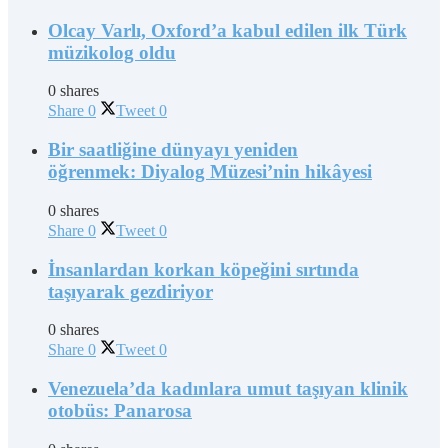
Olcay Varlı, Oxford’a kabul edilen ilk Türk
müzikolog oldu
0 shares
Share
0
Tweet
0
Bir saatliğine dünyayı yeniden
öğrenmek: Diyalog Müzesi’nin hikâyesi
0 shares
Share
0
Tweet
0
İnsanlardan korkan köpeğini sırtında
taşıyarak gezdiriyor
0 shares
Share
0
Tweet
0
Venezuela’da kadınlara umut taşıyan klinik
otobüs: Panarosa