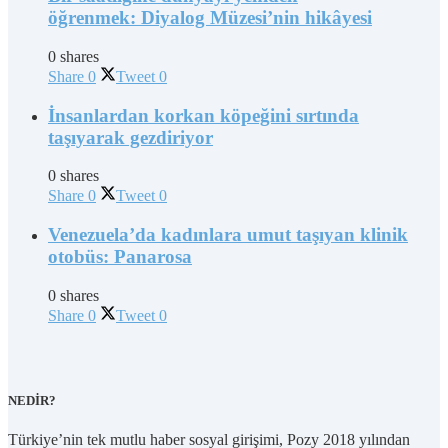
öğrenmek: Diyalog Müzesi’nin hikâyesi
0 shares
Share
0
Tweet
0
İnsanlardan korkan köpeğini sırtında
taşıyarak gezdiriyor
0 shares
Share
0
Tweet
0
Venezuela’da kadınlara umut taşıyan klinik
otobüs: Panarosa
0 shares
Share
0
Tweet
0
NEDİR?
Türkiye’nin tek mutlu haber sosyal girişimi, Pozy 2018 yılından