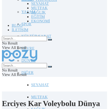
SEYAHAT
MUTFAK
YAŞAM
SAĞLIK
EĞİTİM
EKONOMİ
SPOR
BLOG
İLETİŞİM
KÜLTÜR/SANAT
No Result
View All Result
ÇEVRE
DÜNYA
No Result
DİĞER
View All Result
SEYAHAT
MUTFAK
Erciyes Kar Voleybolu Dünya