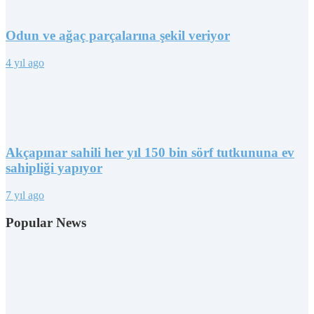
Odun ve ağaç parçalarına şekil veriyor
4 yıl ago
Akçapınar sahili her yıl 150 bin sörf tutkununa ev
sahipliği yapıyor
7 yıl ago
Popular News