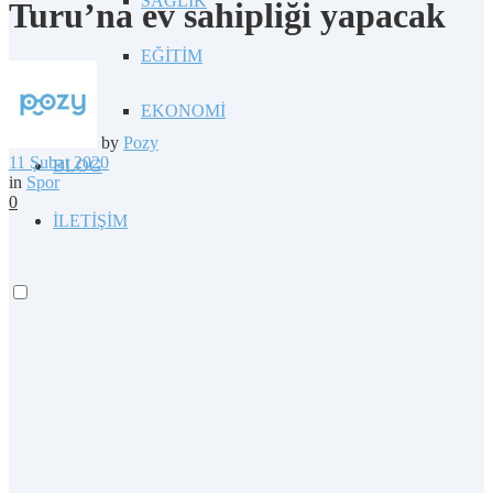
SAĞLIK
Turu’na ev sahipliği yapacak
EĞİTİM
EKONOMİ
by
Pozy
11 Şubat 2020
BLOG
in
Spor
0
İLETİŞİM