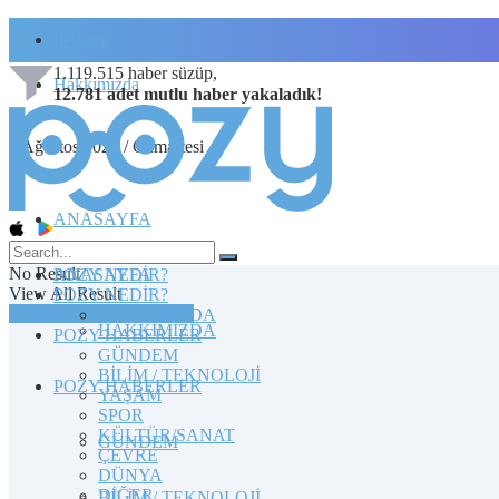
İletişim
1.119.515
haber süzüp,
Hakkımızda
12.781
adet
mutlu haber
yakaladık!
8 Ağustos 2026 / Cumartesi
ANASAYFA
No Result
POZY NEDİR?
ANASAYFA
View All Result
POZY NEDİR?
TOPLULUĞA KATILIN
HAKKIMIZDA
HAKKIMIZDA
POZY HABERLER
GÜNDEM
BİLİM / TEKNOLOJİ
POZY HABERLER
YAŞAM
SPOR
KÜLTÜR/SANAT
GÜNDEM
ÇEVRE
DÜNYA
DİĞER
BİLİM / TEKNOLOJİ