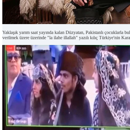
Yaklaşık yarım saat yayında kalan Düzyatan, Pakistanlı çocuklarla bul
verilmek üzere üzerinde "la ilahe illallah" yazılı kılıç Türkiye'nin Ka