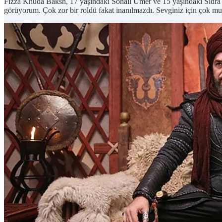
Fizza Khuda Baksh, 17 yaşındaki Sohail Umer ve 15 yaşındaki Sidra 
görüyorum. Çok zor bir roldü fakat inanılmazdı. Sevginiz için çok mu