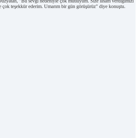
Düzyatan, "Bu sevgi nedeniyle çok mutluyum. Size ilham verdiğimizi
 de çok teşekkür ederim. Umarım bir gün görüşürüz" diye konuştu.