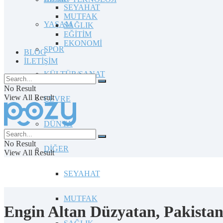
SEYAHAT
MUTFAK
YAŞAM
SAĞLIK
EĞİTİM
EKONOMİ
SPOR
BLOG
İLETİŞİM
KÜLTÜR/SANAT
No Result
View All Result
ÇEVRE
DÜNYA
No Result
DİĞER
View All Result
SEYAHAT
MUTFAK
Engin Altan Düzyatan, Pakistanl