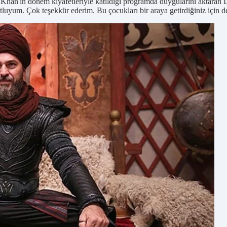
Khan'ın dönem kıyafetleriyle katıldığı programda duygularını aktaran 
tluyum. Çok teşekkür ederim. Bu çocukları bir araya getirdiğiniz için