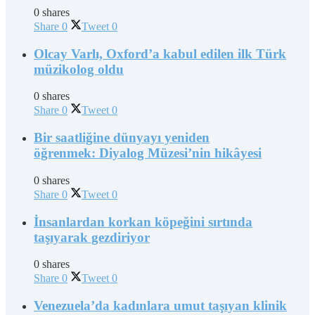
0 shares
Share
0
Tweet
0
Olcay Varlı, Oxford’a kabul edilen ilk Türk
müzikolog oldu
0 shares
Share
0
Tweet
0
Bir saatliğine dünyayı yeniden
öğrenmek: Diyalog Müzesi’nin hikâyesi
0 shares
Share
0
Tweet
0
İnsanlardan korkan köpeğini sırtında
taşıyarak gezdiriyor
0 shares
Share
0
Tweet
0
Venezuela’da kadınlara umut taşıyan klinik