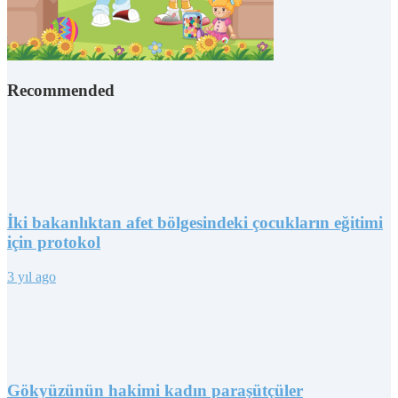
Recommended
İki bakanlıktan afet bölgesindeki çocukların eğitimi
için protokol
3 yıl ago
Gökyüzünün hakimi kadın paraşütçüler