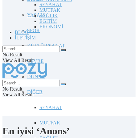
SEYAHAT
MUTFAK
YAŞAM
SAĞLIK
EĞİTİM
EKONOMİ
SPOR
BLOG
İLETİŞİM
KÜLTÜR/SANAT
No Result
View All Result
ÇEVRE
DÜNYA
No Result
DİĞER
View All Result
SEYAHAT
MUTFAK
En iyisi ‘Anons’