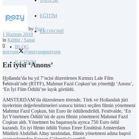
SAĞLIK
EĞİTİM
by
Pozy
EKONOMİ
1 Haziran 2019
in
Kültür / Sanat
0
BLOG
pozyorg
@pozyorg
pozyorg
İLETİŞİM
En iyisi ‘Anons’
Hollanda’da bu yıl 7’ncisi düzenlenen Kırmızı Lale Film
Festivali’nde (RTFF), Mahmut Fazıl Coşkun’un yönettiği ‘Anons’,
‘En İyi Film Ödülü’ne layık görüldü.
AMSTERDAM’da düzenlenen törende, Türk ve Hollandalı jüri
üyelerinin değerlendirmeleri sonucu birinci seçilen filmin yönetmeni
Mahmut Fazıl Coşkun, bin Euro ile ödüllendirildi. Festivalde, ‘En
İyi Yönetmen Ödülü’nü de aynı filmin yönetmeni Mahmut Fazıl
Coşkun aldı. Yönetmen bu başarısıyla ayrıca 750 Euro ödül
kazandı. En iyi filmin ödülü Yunus Emre Enstitüsü Amsterdam
Müdürü Abdullah Altay tarafından, filmin yönetmeni adına başrol
oyuncularından Şencan Güleryüz’e verildi.