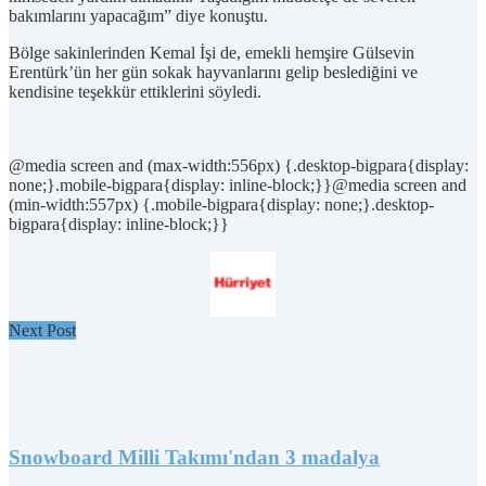
bakımlarını yapacağım” diye konuştu.
Bölge sakinlerinden Kemal İşi de, emekli hemşire Gülsevin
Erentürk’ün her gün sokak hayvanlarını gelip beslediğini ve
kendisine teşekkür ettiklerini söyledi.
@media screen and (max-width:556px) {.desktop-bigpara{display:
none;}.mobile-bigpara{display: inline-block;}}@media screen and
(min-width:557px) {.mobile-bigpara{display: none;}.desktop-
bigpara{display: inline-block;}}
Next Post
Snowboard Milli Takımı'ndan 3 madalya