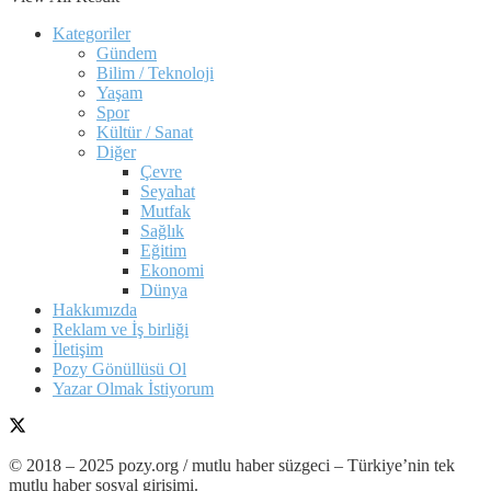
Kategoriler
Gündem
Bilim / Teknoloji
Yaşam
Spor
Kültür / Sanat
Diğer
Çevre
Seyahat
Mutfak
Sağlık
Eğitim
Ekonomi
Dünya
Hakkımızda
Reklam ve İş birliği
İletişim
Pozy Gönüllüsü Ol
Yazar Olmak İstiyorum
© 2018 – 2025 pozy.org / mutlu haber süzgeci – Türkiye’nin tek
mutlu haber sosyal girişimi.