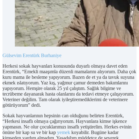
Gülsevim Erentürk
Burhaniye
Herkesi sokak hayvanları konusunda duyarlı olmaya davet eden
Erentürk, “Emekli maaşımla düzenli mamalarını alıyorum. Daha çok
kuru mama ile besleme yapıyorum. Bazen de et ya da tavuk suyuna
ekmek ıslatıyorum. Yaz kış, yağmur çamur demeden bakımlarını
yapıyorum. Hemşire olarak 25 yıl çalıştım. Sağlık bilgime ve
tecrübeme dayanarak hasta olanlarını da tedavi etmeye çalışıyorum.
Veteriner değilim. Tam olarak iyileştiremediklerimi de veterinere
götürüyorum” dedi.
Sokak hayvanlarının hepsinin can olduğunu belirten Erentürk,
“Herkesi insaflı olmaya çağırıyorum. Hayvanlara kimse işkence
yapmasın. Ne olur çocuklarımızı insaflı yetiştirelim. Herkes evinin
önüne bir kap su ve bir kap
yemek
koyabilir. Bugüne kadar
kimseden yardım almadım. Yaşadığım müddetçe de severek