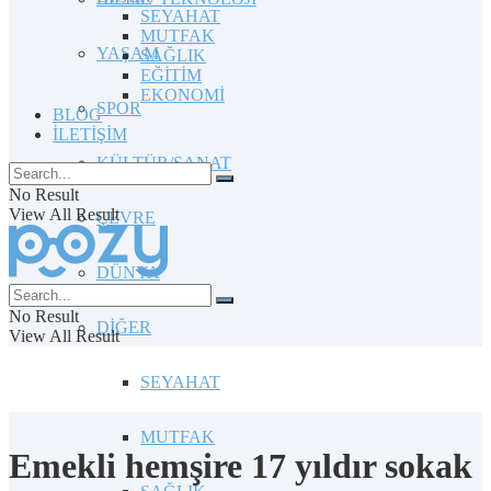
SEYAHAT
MUTFAK
YAŞAM
SAĞLIK
EĞİTİM
EKONOMİ
SPOR
BLOG
İLETİŞİM
KÜLTÜR/SANAT
No Result
View All Result
ÇEVRE
DÜNYA
No Result
DİĞER
View All Result
SEYAHAT
MUTFAK
Emekli hemşire 17 yıldır sokak