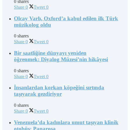
0 shares
Share
0
Tweet
0
Olcay Varlı, Oxford’a kabul edilen ilk Türk
müzikolog oldu
0 shares
Share
0
Tweet
0
Bir saatliğine dünyayı yeniden
öğrenmek: Diyalog Müzesi’nin hikâyesi
0 shares
Share
0
Tweet
0
İnsanlardan korkan köpeğini sırtında
taşıyarak gezdiriyor
0 shares
Share
0
Tweet
0
Venezuela’da kadınlara umut taşıyan klinik
otobüs: Panarosa