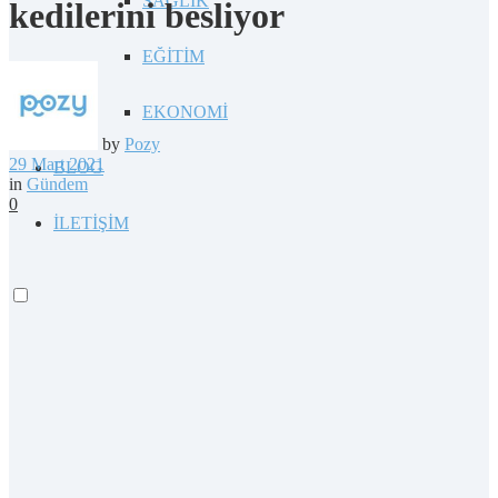
SAĞLIK
kedilerini besliyor
EĞİTİM
EKONOMİ
by
Pozy
29 Mart 2021
BLOG
in
Gündem
0
İLETİŞİM