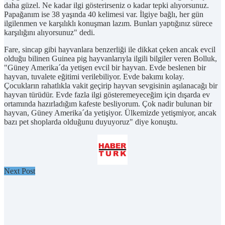
daha güzel. Ne kadar ilgi gösterirseniz o kadar tepki alıyorsunuz.
Papağanım ise 38 yaşında 40 kelimesi var. İlgiye bağlı, her gün
ilgilenmen ve karşılıklı konuşman lazım. Bunları yaptığınız sürece
karşılığını alıyorsunuz" dedi.
Fare, sincap gibi hayvanlara benzerliği ile dikkat çeken ancak evcil
olduğu bilinen Guinea pig hayvanlarıyla ilgili bilgiler veren Bolluk,
"Güney Amerika´da yetişen evcil bir hayvan. Evde beslenen bir
hayvan, tuvalete eğitimi verilebiliyor. Evde bakımı kolay.
Çocukların rahatlıkla vakit geçirip hayvan sevgisinin aşılanacağı bir
hayvan türüdür. Evde fazla ilgi gösteremeyeceğim için dışarda ev
ortamında hazırladığım kafeste besliyorum. Çok nadir bulunan bir
hayvan, Güney Amerika´da yetişiyor. Ülkemizde yetişmiyor, ancak
bazı pet shoplarda olduğunu duyuyoruz" diye konuştu.
Next Post