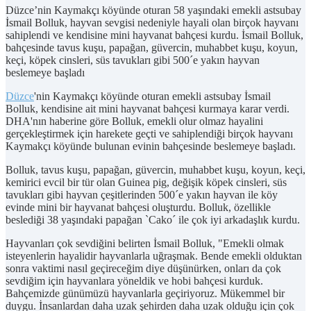
Düzce’nin Kaymakçı köyünde oturan 58 yaşındaki emekli astsubay
İsmail Bolluk, hayvan sevgisi nedeniyle hayali olan birçok hayvanı
sahiplendi ve kendisine mini hayvanat bahçesi kurdu. İsmail Bolluk,
bahçesinde tavus kuşu, papağan, güvercin, muhabbet kuşu, koyun,
keçi, köpek cinsleri, süs tavukları gibi 500´e yakın hayvan
beslemeye başladı
Düzce
'nin Kaymakçı köyünde oturan emekli astsubay İsmail
Bolluk, kendisine ait mini hayvanat bahçesi kurmaya karar verdi.
DHA'nın haberine göre Bolluk, emekli olur olmaz hayalini
gerçekleştirmek için harekete geçti ve sahiplendiği birçok hayvanı
Kaymakçı köyünde bulunan evinin bahçesinde beslemeye başladı.
Bolluk, tavus kuşu, papağan, güvercin, muhabbet kuşu, koyun, keçi,
kemirici evcil bir tür olan Guinea pig, değişik köpek cinsleri, süs
tavukları gibi hayvan çeşitlerinden 500´e yakın hayvan ile köy
evinde mini bir hayvanat bahçesi oluşturdu. Bolluk, özellikle
beslediği 38 yaşındaki papağan `Cako´ ile çok iyi arkadaşlık kurdu.
Hayvanları çok sevdiğini belirten İsmail Bolluk, "Emekli olmak
isteyenlerin hayalidir hayvanlarla uğraşmak. Bende emekli olduktan
sonra vaktimi nasıl geçireceğim diye düşünürken, onları da çok
sevdiğim için hayvanlara yöneldik ve hobi bahçesi kurduk.
Bahçemizde günümüzü hayvanlarla geçiriyoruz. Mükemmel bir
duygu. İnsanlardan daha uzak şehirden daha uzak olduğu için çok