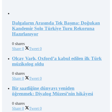
Dalgaların Arasında Tek Başına: Doğukan
Kandemir Solo Türkiye Turu Rekoruna
Hazırlanıyor
0 shares
Share
0
Tweet
0
Olcay Varlı, Oxford’a kabul edilen ilk Türk
müzikolog oldu
0 shares
Share
0
Tweet
0
Bir saatliğine dünyayı yeniden
öğrenmek: Diyalog Müzesi’nin hikâyesi
0 shares
Share
0
Tweet
0