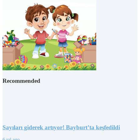
Recommended
Sayıları giderek artıyor! Bayburt’ta keşfedildi
6 yıl ago