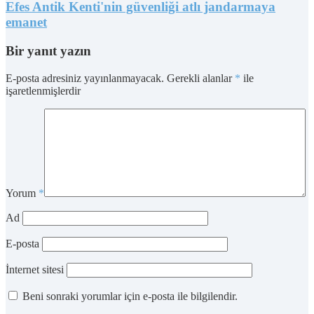
Efes Antik Kenti'nin güvenliği atlı jandarmaya
emanet
Bir yanıt yazın
E-posta adresiniz yayınlanmayacak.
Gerekli alanlar
*
ile
işaretlenmişlerdir
Yorum
*
Ad
E-posta
İnternet sitesi
Beni sonraki yorumlar için e-posta ile bilgilendir.