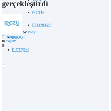
SAĞLIK
gerçekleştirdi
EĞİTİM
EKONOMİ
by
Pozy
7 Temmuz 2020
BLOG
in
Yaşam
0
İLETİŞİM