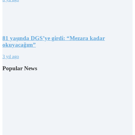
81 yaşında DGS’ye girdi: “Mezara kadar
okuyacağım”
3 yıl ago
Popular News