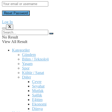
Log In
No Result
View All Result
Kategoriler
Gündem
Bilim / Teknoloji
Yaşam
Spor
Kültür / Sanat
Diğer
Çevre
Seyahat
Mutfak
Sağlık
Eğitim
Ekonomi
Dünya