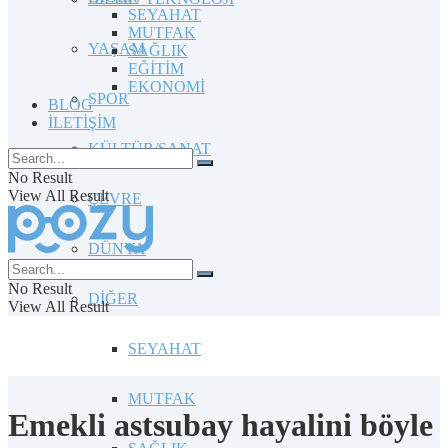
SEYAHAT
MUTFAK
YAŞAM
SAĞLIK
EĞİTİM
EKONOMİ
SPOR
BLOG
İLETİŞİM
KÜLTÜR/SANAT
No Result
View All Result
ÇEVRE
DÜNYA
No Result
DİĞER
View All Result
SEYAHAT
MUTFAK
Emekli astsubay hayalini böyle