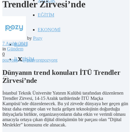
SAĞLIK
Trendler Zirvesi’nde
EĞİTİM
EKONOMİ
by
Pozy
7 Aralık 2018
BLOG
in
Gündem
0
İLETİŞİM
pozyorg
@pozyorg
pozyorg
Dünyanın trend konuları İTÜ Trendler
Zirvesi’nde
İstanbul Teknik Üniversite Yatırım Kulübü tarafından düzenlenen
Trendler Zirvesi, 14-15 Aralık tarihlerinde İTÜ Maçka
Kampüsü’nde düzenlenecek. Bu yıl zirvede dünyaya her geçen gün
biraz daha entegre olan ve hızla gelişen teknolojinin doğurduğu
ihtiyaçlarla birlikte, organizasyonların daha etkin ve verimli olması
amacıyla ortaya çıkan dijital dönüşümün bir parçası olan ”Dijital
Meslekler” konusunu ele alınacak.