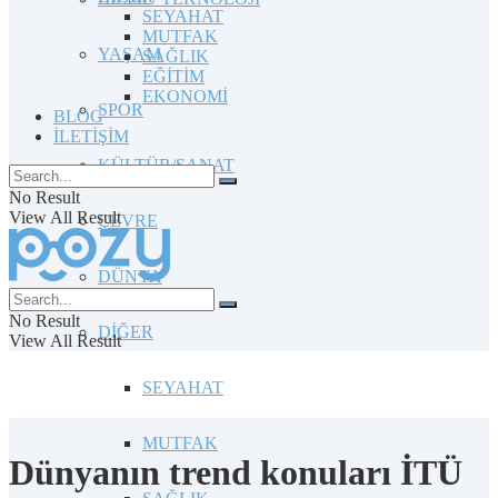
SEYAHAT
MUTFAK
YAŞAM
SAĞLIK
EĞİTİM
EKONOMİ
SPOR
BLOG
İLETİŞİM
KÜLTÜR/SANAT
No Result
View All Result
ÇEVRE
DÜNYA
No Result
DİĞER
View All Result
SEYAHAT
MUTFAK
Dünyanın trend konuları İTÜ