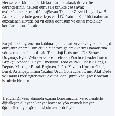
Her sene birbirinden farklı konuları ele alarak üniversite
öğrencilerinin, gelişen dünya ile birlikte çağa ayak
uydurabilmelerine imkân sağlayan Trendler Zirvesi bu yıl 14-15
Aralık tarihlerinde gerçekleşecek. İTÜ Yatırım Kulübü tarafından
düzenlenen zirvede bu yıl dijital dönüşüm ve dijital meslekler
konuları konuşulacak.
Bu yıl 1500 öğrencinin katılması planlanan zirvede, öğrenciler dijital
dünyanın önemli isimleri ile bir araya gelerek kariyer hayatlarına
yön verme imkânı bulacak. Teknoloji İletişimcisi Dr. Sertaç
Doğanay, Egon Zehnder Global Telecom Practice Leader Burcu
Bıçakçı, Anadolu Hayat Emeklilik Head of PMO Başak Cengiz,
Deputy Manager Burak Ergüven, İnfina Yazılım Kurucu Ortağı
Burak Aslanpay, İnfina Yazılım Ürün Yöneticileri Ömer Akif Dede
ve Haluk Özek öğrenciler ile dijital dönüşümü konuşacak önemli
isimlerin bir kısmı.
Trendler Zirvesi, alanında uzman konuşmacılar ve söyleşilerle
dijitalleşen dünyada kariyer hayatına yön vermek isteyen
öğrencilerin yol göstericisi olmayı hedefliyor.