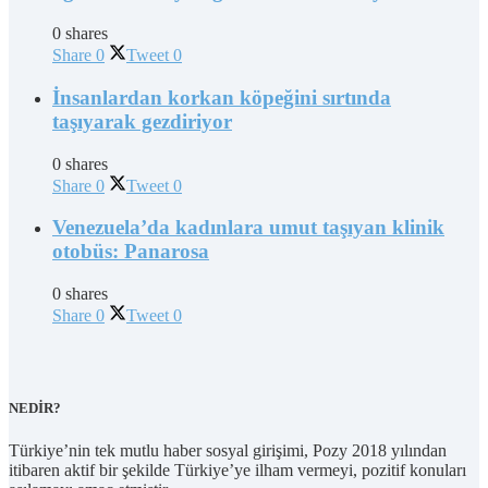
0 shares
Share
0
Tweet
0
İnsanlardan korkan köpeğini sırtında
taşıyarak gezdiriyor
0 shares
Share
0
Tweet
0
Venezuela’da kadınlara umut taşıyan klinik
otobüs: Panarosa
0 shares
Share
0
Tweet
0
NEDİR?
Türkiye’nin tek mutlu haber sosyal girişimi, Pozy 2018 yılından
itibaren aktif bir şekilde Türkiye’ye ilham vermeyi, pozitif konuları