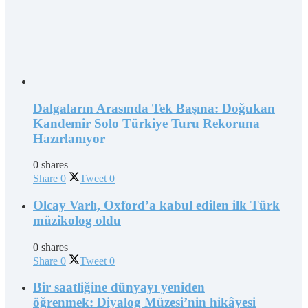
Dalgaların Arasında Tek Başına: Doğukan
Kandemir Solo Türkiye Turu Rekoruna
Hazırlanıyor
0 shares
Share
0
Tweet
0
Olcay Varlı, Oxford’a kabul edilen ilk Türk
müzikolog oldu
0 shares
Share
0
Tweet
0
Bir saatliğine dünyayı yeniden
öğrenmek: Diyalog Müzesi’nin hikâyesi