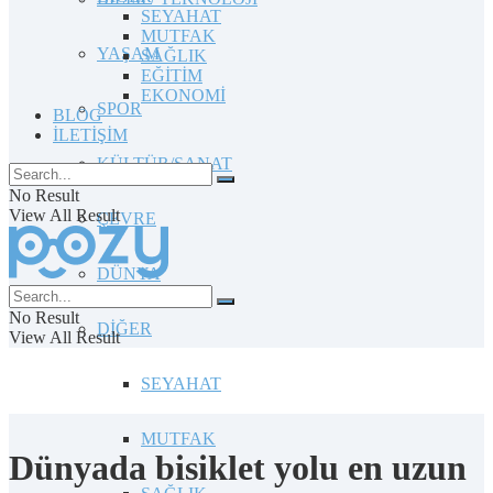
SEYAHAT
MUTFAK
YAŞAM
SAĞLIK
EĞİTİM
EKONOMİ
SPOR
BLOG
İLETİŞİM
KÜLTÜR/SANAT
No Result
View All Result
ÇEVRE
DÜNYA
No Result
DİĞER
View All Result
SEYAHAT
MUTFAK
Dünyada bisiklet yolu en uzun