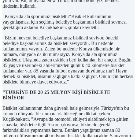
yolu var. Bu, dünyada New York'tan sonra ikinciyiz, demek."
ifadesini kullandı.
"Konya'da ata sporumuz bisiklettir"Bisiklet kullanımının
yaygınlaşması için seçilmiş belediye başkanının bisikleti sevmesi
gerektiğini aktaran Küçükbakırcı, şunları kaydetti:
"Bizim mevcut belediye başkanımız bisikleti seviyor, önceki
belediye başkanlarımız da bisikleti seviyordu. Bu nedenle
kullanımımız yaygın. Zaten bu nedenle Konya ülkemizde bir
numara, dünyada da iki numarayız. Konya'da ata sporumuz
bisiklettir. Ulaşımda zaten eskiden beri kullanılan bir araçtır. Bugün
85 yaş ve üzerindeki abilerimizden günlük 40 kilometre bisiklet
kullananlar var. 85 yaşında futbol oynayan duydunuz mu? Hayır,
demek ki bisiklet, insanın sağlığına katkı sağlıyor. Onun için herkesi
bisiklete binmeye davet ediyoruz."
"TÜRKİYE'DE 20-25 MİLYON KİŞİ BİSİKLETE
BİNİYOR"
Bisiklet kullanımının daha güvenli hale gelmesiyle Türkiye'nin bu
konuda dünyada bir numara olabileceğine dikkati çeken
Küçükbakırcı, "Avrupa'da otomobil ehliyeti alabilmek için girilen
sınavda, bisikletle ilgili 5 soru çıkıyorsa, bizim de gerekli
farkındalıkları yapmamız lazım. Bunları yaptığımız zaman 80
milyon nüfusumuzun 40 milyonu bisiklet kullanacaktır. Sanıyorum