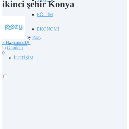
SAĞLIK
ikinci şehir Konya
EĞİTİM
EKONOMİ
by
Pozy
3 Haziran 2020
BLOG
in
Gündem
0
İLETİŞİM