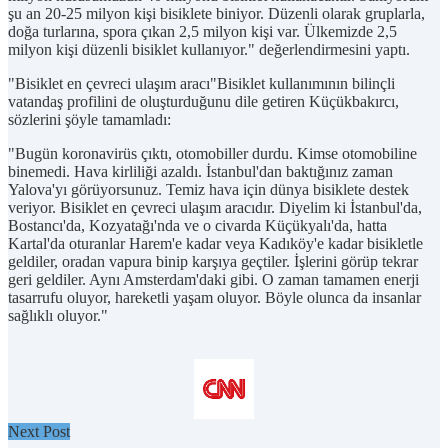
şu an 20-25 milyon kişi bisiklete biniyor. Düzenli olarak gruplarla,
doğa turlarına, spora çıkan 2,5 milyon kişi var. Ülkemizde 2,5
milyon kişi düzenli bisiklet kullanıyor." değerlendirmesini yaptı.
"Bisiklet en çevreci ulaşım aracı"Bisiklet kullanımının bilinçli
vatandaş profilini de oluşturduğunu dile getiren Küçükbakırcı,
sözlerini şöyle tamamladı:
"Bugün koronavirüs çıktı, otomobiller durdu. Kimse otomobiline
binemedi. Hava kirliliği azaldı. İstanbul'dan baktığınız zaman
Yalova'yı görüyorsunuz. Temiz hava için dünya bisiklete destek
veriyor. Bisiklet en çevreci ulaşım aracıdır. Diyelim ki İstanbul'da,
Bostancı'da, Kozyatağı'nda ve o civarda Küçükyalı'da, hatta
Kartal'da oturanlar Harem'e kadar veya Kadıköy'e kadar bisikletle
geldiler, oradan vapura binip karşıya geçtiler. İşlerini görüp tekrar
geri geldiler. Aynı Amsterdam'daki gibi. O zaman tamamen enerji
tasarrufu oluyor, hareketli yaşam oluyor. Böyle olunca da insanlar
sağlıklı oluyor."
Next Post