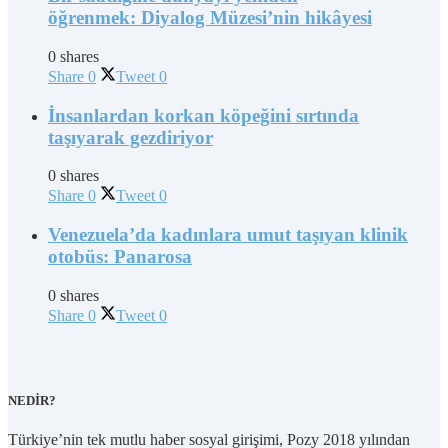
öğrenmek: Diyalog Müzesi’nin hikâyesi
0 shares
Share
0
Tweet
0
İnsanlardan korkan köpeğini sırtında
taşıyarak gezdiriyor
0 shares
Share
0
Tweet
0
Venezuela’da kadınlara umut taşıyan klinik
otobüs: Panarosa
0 shares
Share
0
Tweet
0
NEDİR?
Türkiye’nin tek mutlu haber sosyal girişimi, Pozy 2018 yılından