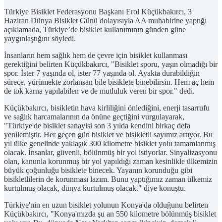
Türkiye Bisiklet Federasyonu Başkanı Erol Küçükbakırcı, 3
Haziran Dünya Bisiklet Günü dolayısıyla AA muhabirine yaptığı
açıklamada, Türkiye’de bisiklet kullanımının günden güne
yaygınlaştığını söyledi.
İnsanların hem sağlık hem de çevre için bisiklet kullanması
gerektiğini belirten Küçükbakırcı, "Bisiklet sporu, yaşın olmadığı bir
spor. İster 7 yaşında ol, ister 77 yaşında ol. Ayakta durabildiğin
sürece, yürümekte zorlansan bile bisiklete binebilirsin. Hem aç hem
de tok karna yapılabilen ve de mutluluk veren bir spor." dedi.
Küçükbakırcı, bisikletin hava kirliliğini önlediğini, enerji tasarrufu
ve sağlık harcamalarının da önüne geçtiğini vurgulayarak,
"Türkiye'de bisiklet sanayisi son 3 yılda kendini birkaç defa
yenilemiştir. Her geçen gün bisiklet ve bisikletli sayımız artıyor. Bu
yıl ülke genelinde yaklaşık 300 kilometre bisiklet yolu tamamlanmış
olacak. İnsanlar, güvenli, bölünmüş bir yol istiyorlar. Sinyalizasyonu
olan, kanunla korunmuş bir yol yapıldığı zaman kesinlikle ülkemizin
büyük çoğunluğu bisiklete binecek. Yayanın korunduğu gibi
bisikletlilerin de korunması lazım. Bunu yaptığımız zaman ülkemiz
kurtulmuş olacak, dünya kurtulmuş olacak." diye konuştu.
Türkiye'nin en uzun bisiklet yolunun Konya'da olduğunu belirten
Küçükbakırcı, "Konya'mızda şu an 550 kilometre bölünmüş bisiklet