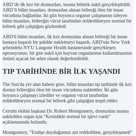
ABD’de ilk kez bir domuzdan, insana böbrek nakli gerçekleştirildi.
ABD’li bilim insanları, domuzdan alınan böbreği ölen bir insan
vücuduna bağladılar. iki gün boyunca organın çalışmasını izleyen
bilim insanları, böbreğin vücut tarafından reddedilmeyen normal bir
böbrek gibi çalıştığını gözlemledi
ABD'li bilim insanları, ilk kez domuzdan alınan böbreği bir insan
hastaya başarılı bir şekilde nakletmeyi başardı. ABD'nin New York
şehrindeki NYU Langone Health hastanesinde gerçekleşen
operasyonun, bir gün nakil için hayvan organlarının kullanılmasının
önünü açacak bir adım olarak değerlendirildi.
TIP TARİHİNDE BİR İLK YAŞANDI
The Sun'da yer alan habere göre, bilim insanları tıp tarihinde ilk kez
domuz böbreğini ölen bir insan vücuduna naklettiler. İki gün
boyunca çalışmayı izlediler ve organın vücut tarafından
reddedilmeyen normal bir böbrek gibi çalıştığını tespit ettiler.
Cerrahi ekibin başkanı Dr. Robert Montgomery, domuzdan insana
nakledilen organ için “Kesinlikle normal bir işlevi vardı”
açıklamasında bulundu.
Montgomery, "Endişe duyduğumuz ani reddedilme, gerçekleşmedi"