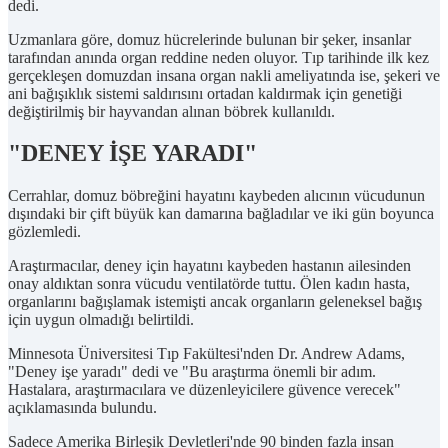
dedi.
Uzmanlara göre, domuz hücrelerinde bulunan bir şeker, insanlar
tarafından anında organ reddine neden oluyor. Tıp tarihinde ilk kez
gerçekleşen domuzdan insana organ nakli ameliyatında ise, şekeri ve
ani bağışıklık sistemi saldırısını ortadan kaldırmak için genetiği
değiştirilmiş bir hayvandan alınan böbrek kullanıldı.
"DENEY İŞE YARADI"
Cerrahlar, domuz böbreğini hayatını kaybeden alıcının vücudunun
dışındaki bir çift büyük kan damarına bağladılar ve iki gün boyunca
gözlemledi.
Araştırmacılar, deney için hayatını kaybeden hastanın ailesinden
onay aldıktan sonra vücudu ventilatörde tuttu. Ölen kadın hasta,
organlarını bağışlamak istemişti ancak organların geleneksel bağış
için uygun olmadığı belirtildi.
Minnesota Üniversitesi Tıp Fakültesi'nden Dr. Andrew Adams,
"Deney işe yaradı" dedi ve "Bu araştırma önemli bir adım.
Hastalara, araştırmacılara ve düzenleyicilere güvence verecek"
açıklamasında bulundu.
Sadece Amerika Birleşik Devletleri'nde 90 binden fazla insan