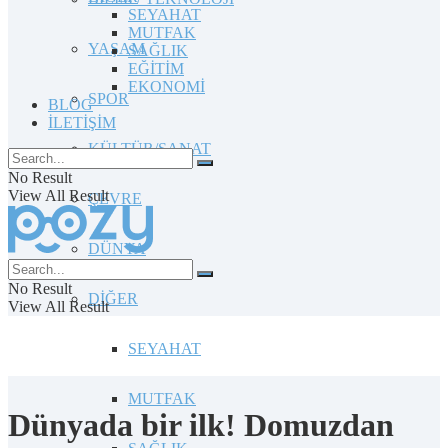
SEYAHAT
MUTFAK
YAŞAM
SAĞLIK
EĞİTİM
EKONOMİ
SPOR
BLOG
İLETİŞİM
KÜLTÜR/SANAT
No Result
View All Result
ÇEVRE
DÜNYA
No Result
DİĞER
View All Result
SEYAHAT
MUTFAK
Dünyada bir ilk! Domuzdan