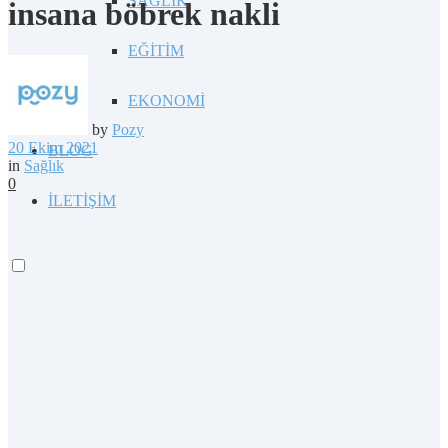
SAĞLIK
insana böbrek nakli
EĞİTİM
EKONOMİ
by
Pozy
20 Ekim 2021
BLOG
in
Sağlık
0
İLETİŞİM