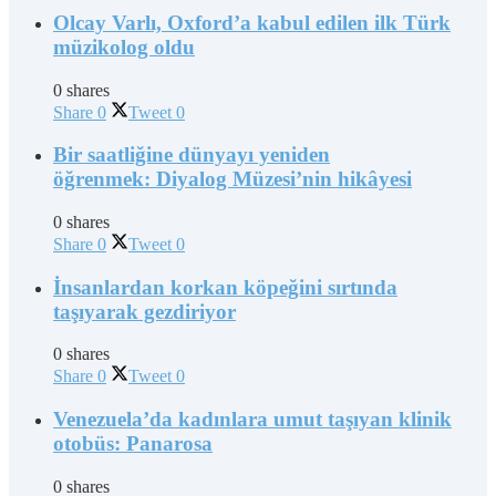
Olcay Varlı, Oxford’a kabul edilen ilk Türk
müzikolog oldu
0 shares
Share
0
Tweet
0
Bir saatliğine dünyayı yeniden
öğrenmek: Diyalog Müzesi’nin hikâyesi
0 shares
Share
0
Tweet
0
İnsanlardan korkan köpeğini sırtında
taşıyarak gezdiriyor
0 shares
Share
0
Tweet
0
Venezuela’da kadınlara umut taşıyan klinik
otobüs: Panarosa
0 shares