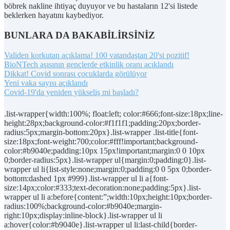
böbrek nakline ihtiyaç duyuyor ve bu hastaların 12'si listede
beklerken hayatını kaybediyor.
BUNLARA DA BAKABİLİRSİNİZ
Validen korkutan açıklama! 100 vatandaştan 20'si pozitif!
BioNTech aşısının gençlerde etkinlik oranı açıklandı
Dikkat! Covid sonrası çocuklarda görülüyor
Yeni vaka sayısı açıklandı
Covid-19'da yeniden yükseliş mi başladı?
.list-wrapper{width:100%; float:left; color:#666;font-size:18px;line-
height:28px;background-color:#f1f1f1;padding:20px;border-
radius:5px;margin-bottom:20px}.list-wrapper .list-title{font-
size:18px;font-weight:700;color:#fff!important;background-
color:#b9040e;padding:10px 15px!important;margin:0 0 10px
0;border-radius:5px}.list-wrapper ul{margin:0;padding:0}.list-
wrapper ul li{list-style:none;margin:0;padding:0 0 5px 0;border-
bottom:dashed 1px #999}.list-wrapper ul li a{font-
size:14px;color:#333;text-decoration:none;padding:5px}.list-
wrapper ul li a:before{content:”;width:10px;height:10px;border-
radius:100%;background-color:#b9040e;margin-
right:10px;display:inline-block}.list-wrapper ul li
a:hover{color:#b9040e}.list-wrapper ul li:last-child{border-