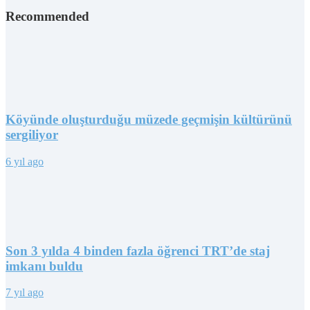
Recommended
Köyünde oluşturduğu müzede geçmişin kültürünü
sergiliyor
6 yıl ago
Son 3 yılda 4 binden fazla öğrenci TRT’de staj
imkanı buldu
7 yıl ago