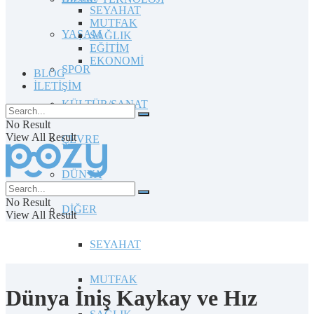
SEYAHAT
MUTFAK
YAŞAM
SAĞLIK
EĞİTİM
EKONOMİ
SPOR
BLOG
İLETİŞİM
KÜLTÜR/SANAT
No Result
View All Result
ÇEVRE
DÜNYA
No Result
DİĞER
View All Result
SEYAHAT
MUTFAK
Dünya İniş Kaykay ve Hız