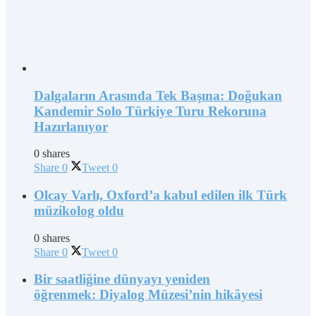
Dalgaların Arasında Tek Başına: Doğukan
Kandemir Solo Türkiye Turu Rekoruna
Hazırlanıyor
0 shares
Share
0
Tweet
0
Olcay Varlı, Oxford’a kabul edilen ilk Türk
müzikolog oldu
0 shares
Share
0
Tweet
0
Bir saatliğine dünyayı yeniden
öğrenmek: Diyalog Müzesi’nin hikâyesi