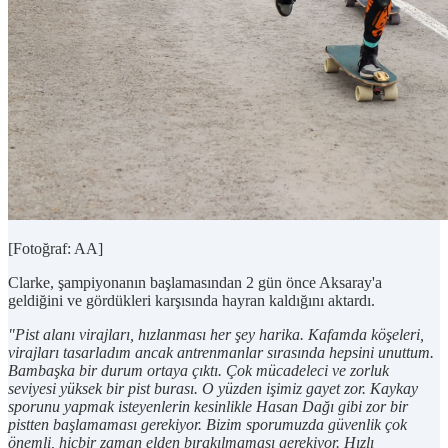
[Fotoğraf: AA]
Clarke, şampiyonanın başlamasından 2 gün önce Aksaray'a
geldiğini ve gördükleri karşısında hayran kaldığını aktardı.
"Pist alanı virajları, hızlanması her şey harika. Kafamda köşeleri,
virajları tasarladım ancak antrenmanlar sırasında hepsini unuttum.
Bambaşka bir durum ortaya çıktı. Çok mücadeleci ve zorluk
seviyesi yüksek bir pist burası. O yüzden işimiz gayet zor. Kaykay
sporunu yapmak isteyenlerin kesinlikle Hasan Dağı gibi zor bir
pistten başlamaması gerekiyor. Bizim sporumuzda güvenlik çok
önemli, hiçbir zaman elden bırakılmaması gerekiyor. Hızlı