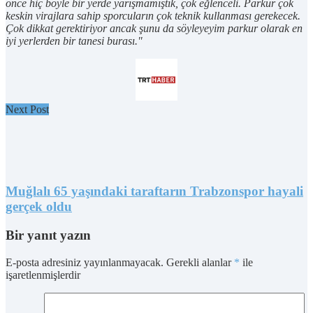
önce hiç böyle bir yerde yarışmamıştık, çok eğlenceli. Parkur çok
keskin virajlara sahip sporcuların çok teknik kullanması gerekecek.
Çok dikkat gerektiriyor ancak şunu da söyleyeyim parkur olarak en
iyi yerlerden bir tanesi burası."
Next Post
Muğlalı 65 yaşındaki taraftarın Trabzonspor hayali
gerçek oldu
Bir yanıt yazın
E-posta adresiniz yayınlanmayacak.
Gerekli alanlar
*
ile
işaretlenmişlerdir