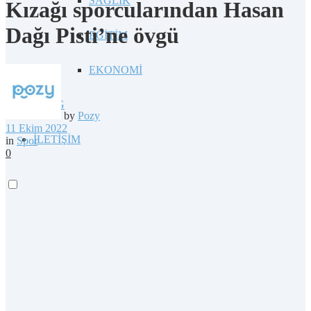
SAĞLIK
Kızağı sporcularından Hasan
Dağı Pisti’ne övgü
EĞİTİM
EKONOMİ
BLOG
by
Pozy
11 Ekim 2022
İLETİŞİM
in
Spor
0