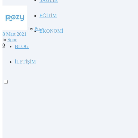
SAĞLIK
EĞİTİM
by
Pozy
EKONOMİ
8 Mart 2021
in
Spor
0
BLOG
İLETİŞİM