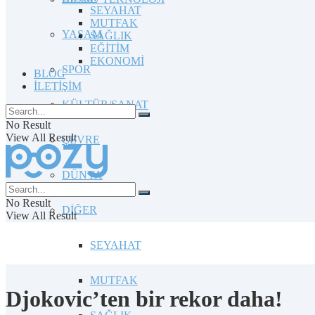
SEYAHAT
MUTFAK
YAŞAM
SAĞLIK
EĞİTİM
EKONOMİ
SPOR
BLOG
İLETİŞİM
KÜLTÜR/SANAT
No Result
View All Result
ÇEVRE
DÜNYA
No Result
DİĞER
View All Result
SEYAHAT
MUTFAK
Djokovic’ten bir rekor daha!