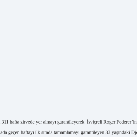
311 hafta zirvede yer almayı garantileyerek, İsviçreli Roger Federer’in
da geçen haftayı ilk sırada tamamlamayı garantileyen 33 yaşındaki Djok