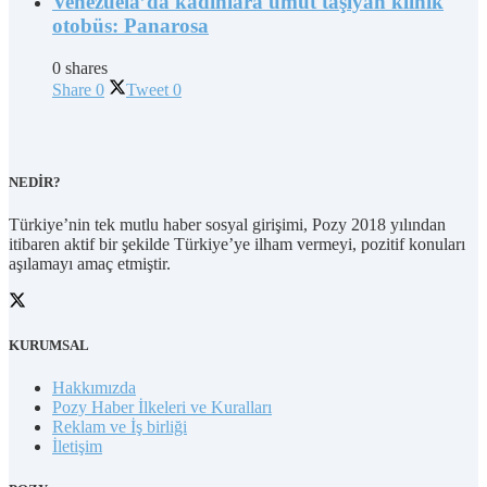
Venezuela’da kadınlara umut taşıyan klinik
otobüs: Panarosa
0 shares
Share
0
Tweet
0
NEDİR?
Türkiye’nin tek mutlu haber sosyal girişimi, Pozy 2018 yılından
itibaren aktif bir şekilde Türkiye’ye ilham vermeyi, pozitif konuları
aşılamayı amaç etmiştir.
KURUMSAL
Hakkımızda
Pozy Haber İlkeleri ve Kuralları
Reklam ve İş birliği
İletişim