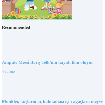
Recommended
Ampute Messi Barış Telli’nin hayatı film oluyor
4 yıl ago
Minikler, kuşların aç kalmaması için ağaçlara meyve