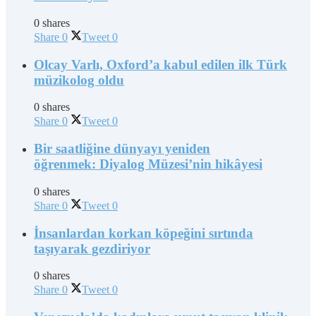
0 shares
Share
0
Tweet
0
Olcay Varlı, Oxford’a kabul edilen ilk Türk
müzikolog oldu
0 shares
Share
0
Tweet
0
Bir saatliğine dünyayı yeniden
öğrenmek: Diyalog Müzesi’nin hikâyesi
0 shares
Share
0
Tweet
0
İnsanlardan korkan köpeğini sırtında
taşıyarak gezdiriyor
0 shares
Share
0
Tweet
0