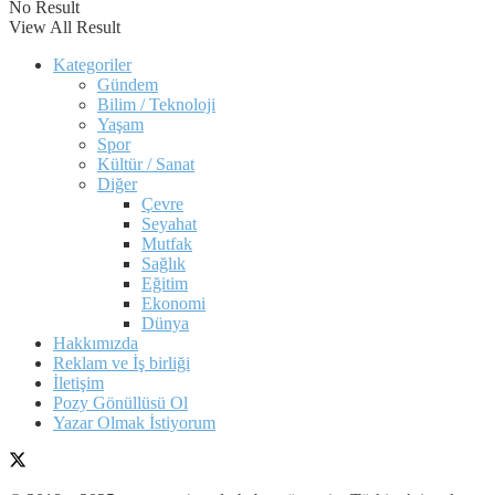
No Result
View All Result
Kategoriler
Gündem
Bilim / Teknoloji
Yaşam
Spor
Kültür / Sanat
Diğer
Çevre
Seyahat
Mutfak
Sağlık
Eğitim
Ekonomi
Dünya
Hakkımızda
Reklam ve İş birliği
İletişim
Pozy Gönüllüsü Ol
Yazar Olmak İstiyorum