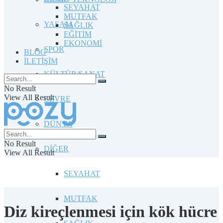
SEYAHAT
MUTFAK
YAŞAM
SAĞLIK
EĞİTİM
EKONOMİ
SPOR
BLOG
İLETİŞİM
KÜLTÜR/SANAT
No Result
View All Result
ÇEVRE
DÜNYA
No Result
DİĞER
View All Result
SEYAHAT
MUTFAK
Diz kireçlenmesi için kök hücre