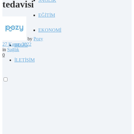
SAĞLIK
tedavisi
EĞİTİM
EKONOMİ
by
Pozy
27 Kasım 2022
BLOG
in
Sağlık
0
İLETİŞİM