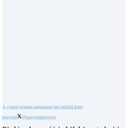
A young woman massaging her painful knee
pozyorg
@pozyorg
pozyorg