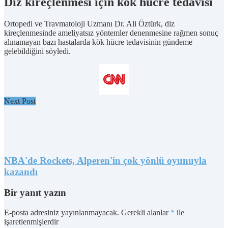
Diz kireçlenmesi için kök hücre tedavisi
Ortopedi ve Travmatoloji Uzmanı Dr. Ali Öztürk, diz
kireçlenmesinde ameliyatsız yöntemler denenmesine rağmen sonuç
alınamayan bazı hastalarda kök hücre tedavisinin gündeme
gelebildiğini söyledi.
Next Post
NBA'de Rockets, Alperen'in çok yönlü oyunuyla
kazandı
Bir yanıt yazın
E-posta adresiniz yayınlanmayacak.
Gerekli alanlar
*
ile
işaretlenmişlerdir