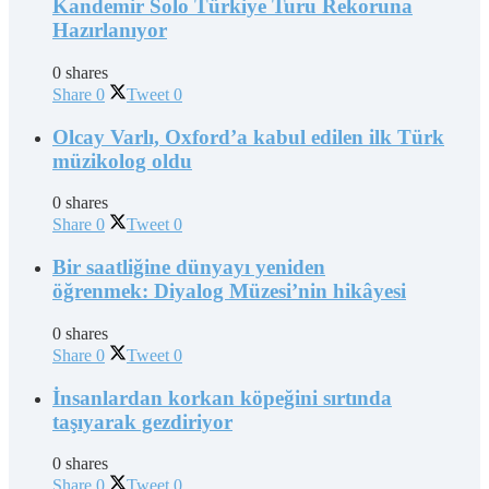
Kandemir Solo Türkiye Turu Rekoruna
Hazırlanıyor
0 shares
Share
0
Tweet
0
Olcay Varlı, Oxford’a kabul edilen ilk Türk
müzikolog oldu
0 shares
Share
0
Tweet
0
Bir saatliğine dünyayı yeniden
öğrenmek: Diyalog Müzesi’nin hikâyesi
0 shares
Share
0
Tweet
0
İnsanlardan korkan köpeğini sırtında
taşıyarak gezdiriyor
0 shares
Share
0
Tweet
0