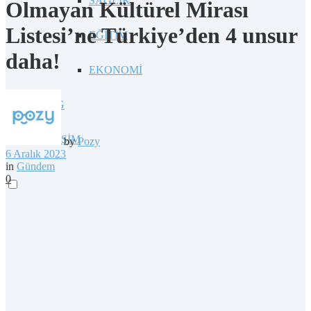
SAĞLIK
Olmayan Kültürel Mirası
Listesi’ne Türkiye’den 4 unsur
EĞİTİM
daha!
EKONOMİ
BLOG
İLETİŞİM
by
Pozy
6 Aralık 2023
in
Gündem
0