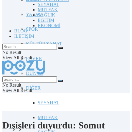
SEYAHAT
MUTFAK
YAŞAM
SAĞLIK
EĞİTİM
EKONOMİ
SPOR
BLOG
İLETİŞİM
KÜLTÜR/SANAT
No Result
View All Result
ÇEVRE
DÜNYA
No Result
DİĞER
View All Result
SEYAHAT
MUTFAK
Dışişleri duyurdu: Somut