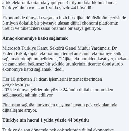
artık elektronik ortamda yapılıyor. 3 trilyon dolarlık bu alanda
Türkiye’nin hacmi son 1 yılda yüzde 44 büyüdü.
Ekonomi de dünyada yaşanan hızlı bir dijital dönüşümün içerisinde.
3 trilyon dolarlık bir piyasaya ulaşan dijital ekonomi platformu;
üretici ve tüketicileri sanal ortamda bir araya getiriyor.
Amaç ekonomiye katkı sağlamak
Microsoft Türkiye Kamu Sektörü Genel Müdür Yardımcısı Dr.
Erdem Erkul, dijital ekonominin temel amacının ekonomiye katkı
sağlamak olduğunu belirterek, "Dijital ekonomiden kasıt yer, mekan
ve zamandan bağımsız bir şekilde ürünlerinizi ticarete dönüştürüp
ekonomiye katkı sağlamak" dedi.
Her 10 şirketten 1'i ticari işlemlerini internet üzerinden
gerçekleştiriyor.
2025'te dünya gelirlerinin yüzde 24'ünün dijital ekonomiden
sağlanacağı tahmin ediliyor.
Finanstan sağlığa, turizmden ulaşıma hayatın pek çok alanında
dijitalleşme artıyor.
Türkiye'nin hacmi 1 yılda yüzde 44 büyüdü
Türkiye de son dönemde pek çok sektörde dijital ekonomiye