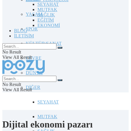
SEYAHAT
MUTFAK
YAŞAM
SAĞLIK
EĞİTİM
EKONOMİ
SPOR
BLOG
İLETİŞİM
KÜLTÜR/SANAT
No Result
View All Result
ÇEVRE
DÜNYA
No Result
DİĞER
View All Result
SEYAHAT
MUTFAK
Dijital ekonomi pazarı