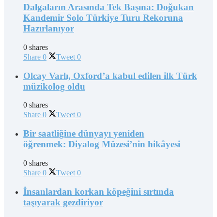
Dalgaların Arasında Tek Başına: Doğukan
Kandemir Solo Türkiye Turu Rekoruna
Hazırlanıyor
0 shares
Share
0
Tweet
0
Olcay Varlı, Oxford’a kabul edilen ilk Türk
müzikolog oldu
0 shares
Share
0
Tweet
0
Bir saatliğine dünyayı yeniden
öğrenmek: Diyalog Müzesi’nin hikâyesi
0 shares
Share
0
Tweet
0
İnsanlardan korkan köpeğini sırtında
taşıyarak gezdiriyor