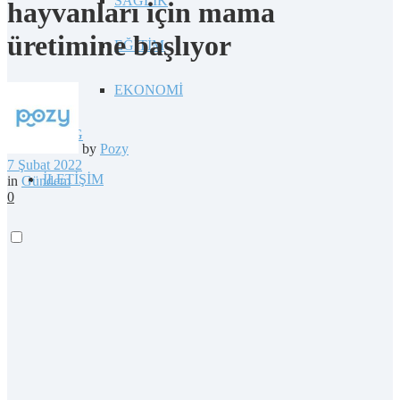
SAĞLIK
hayvanları için mama
üretimine başlıyor
EĞİTİM
EKONOMİ
BLOG
by
Pozy
7 Şubat 2022
İLETİŞİM
in
Gündem
0