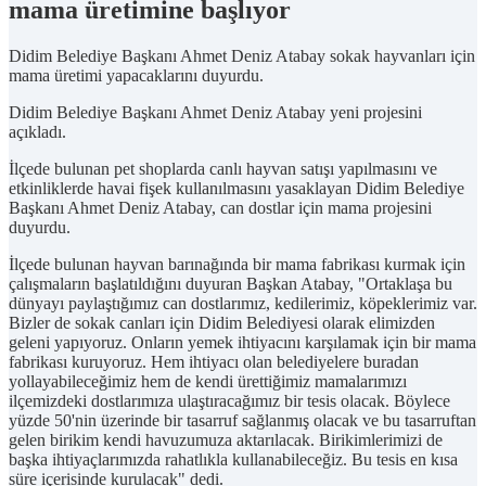
mama üretimine başlıyor
Didim Belediye Başkanı Ahmet Deniz Atabay sokak hayvanları için
mama üretimi yapacaklarını duyurdu.
Didim Belediye Başkanı Ahmet Deniz Atabay yeni projesini
açıkladı.
İlçede bulunan pet shoplarda canlı hayvan satışı yapılmasını ve
etkinliklerde havai fişek kullanılmasını yasaklayan Didim Belediye
Başkanı Ahmet Deniz Atabay, can dostlar için mama projesini
duyurdu.
İlçede bulunan hayvan barınağında bir mama fabrikası kurmak için
çalışmaların başlatıldığını duyuran Başkan Atabay, "Ortaklaşa bu
dünyayı paylaştığımız can dostlarımız, kedilerimiz, köpeklerimiz var.
Bizler de sokak canları için Didim Belediyesi olarak elimizden
geleni yapıyoruz. Onların yemek ihtiyacını karşılamak için bir mama
fabrikası kuruyoruz. Hem ihtiyacı olan belediyelere buradan
yollayabileceğimiz hem de kendi ürettiğimiz mamalarımızı
ilçemizdeki dostlarımıza ulaştıracağımız bir tesis olacak. Böylece
yüzde 50'nin üzerinde bir tasarruf sağlanmış olacak ve bu tasarruftan
gelen birikim kendi havuzumuza aktarılacak. Birikimlerimizi de
başka ihtiyaçlarımızda rahatlıkla kullanabileceğiz. Bu tesis en kısa
süre içerisinde kurulacak" dedi.