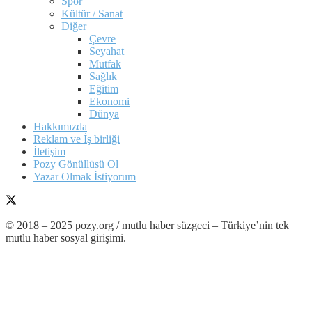
Spor
Kültür / Sanat
Diğer
Çevre
Seyahat
Mutfak
Sağlık
Eğitim
Ekonomi
Dünya
Hakkımızda
Reklam ve İş birliği
İletişim
Pozy Gönüllüsü Ol
Yazar Olmak İstiyorum
© 2018 – 2025 pozy.org / mutlu haber süzgeci – Türkiye’nin tek
mutlu haber sosyal girişimi.