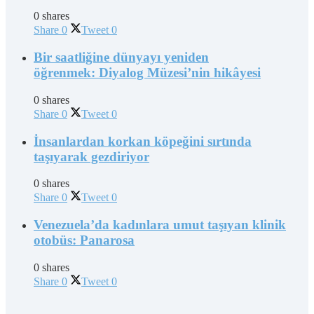
0 shares
Share
0
Tweet
0
Bir saatliğine dünyayı yeniden
öğrenmek: Diyalog Müzesi’nin hikâyesi
0 shares
Share
0
Tweet
0
İnsanlardan korkan köpeğini sırtında
taşıyarak gezdiriyor
0 shares
Share
0
Tweet
0
Venezuela’da kadınlara umut taşıyan klinik
otobüs: Panarosa
0 shares
Share
0
Tweet
0