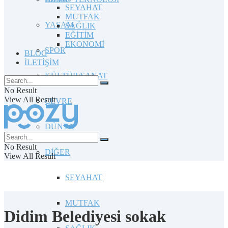
SEYAHAT
MUTFAK
YAŞAM
SAĞLIK
EĞİTİM
EKONOMİ
SPOR
BLOG
İLETİŞİM
KÜLTÜR/SANAT
No Result
View All Result
ÇEVRE
DÜNYA
No Result
DİĞER
View All Result
SEYAHAT
MUTFAK
Didim Belediyesi sokak