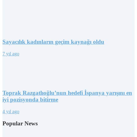
Sayacılık kadınların geçim kaynağı oldu
7 yıl ago
Toprak Razgatlıoğlu’nun hedefi İspanya yarışını en
iyi pozisyonda bitirme
4 yıl ago
Popular News