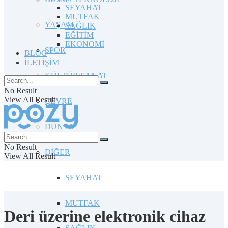
SEYAHAT
MUTFAK
YAŞAM
SAĞLIK
EĞİTİM
EKONOMİ
SPOR
BLOG
İLETİŞİM
KÜLTÜR/SANAT
No Result
View All Result
ÇEVRE
DÜNYA
No Result
DİĞER
View All Result
SEYAHAT
MUTFAK
Deri üzerine elektronik cihaz