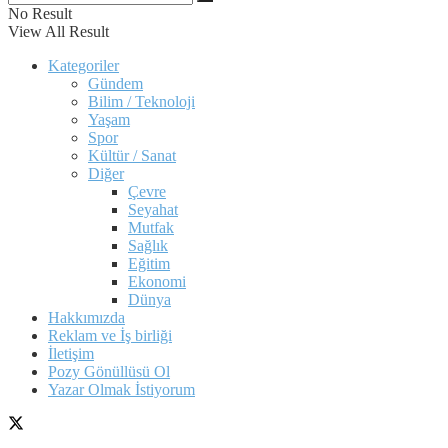
No Result
View All Result
Kategoriler
Gündem
Bilim / Teknoloji
Yaşam
Spor
Kültür / Sanat
Diğer
Çevre
Seyahat
Mutfak
Sağlık
Eğitim
Ekonomi
Dünya
Hakkımızda
Reklam ve İş birliği
İletişim
Pozy Gönüllüsü Ol
Yazar Olmak İstiyorum