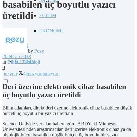
SAĞLIK
basabilen üç boyutlu yazıcı
üretildi
EĞİTİM
EKONOMİ
BLOG
by
Pozy
26 Nisan 2018
İLETİŞİM
in
Bilim / Teknoloji
0
pozyorg
@pozyorg
pozyorg
Deri üzerine elektronik cihaz basabilen
üç boyutlu yazıcı üretildi
Bilim adamları, direkt deri üzerine elektronik cihaz basabilen düşük
bütçeli üç boyutlu bir yazıcı üretti.nn
Science Daily'de yer alan habere göre, ABD'deki Minnesota
Üniversitesi'nden araştırmacılar, deri üzerine elektronik cihaz ya da
biyolojik hücre basabilen düşük bütçeli üç boyutlu bir yazıcı