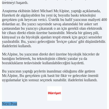
üretmeyi başardı.
Araştırma ekibinin lideri Michael McAlpine, yaptığı açıklamada,
Hareketi de algılayabilen bu yeni üç boyutlu baskı teknolojisi
gerçekten çok heyecan verici. Üstelik bu hafif yazıcının maliyeti 400
dolardan az. Bu yazıcı sayesinde savaş alanındaki bir asker sırt
çantasından bu yazıcıyı çıkararak o an için gerekli olan elektronik
bir cihazı direkt elinin üzerine bastırabilir. Mesela bir güneş pili,
kimyasal ya da biyolojik ajanları tespit etmek için geçici sensörler
yazdırabilir. Bu, yazıcı geleceğinin 'İsviçre çakısı' gibi düşünülebilir.
ifadelerini kullandı.
McAlpine, bu yazıcının direkt deri üzerine biyolojik hücreler de
bastığını belirterek, bu teknolojinin ciltteki yaralar ya da
bozuklukların tedavisinde kullanılabileceğini kaydetti.
Bu yazıcının yaptığı şeylerin inanılmaz olduğunu dile getiren
McAlpine, Bu gerçekten çok basit bir fikir ve gelecekte önemli
uygulamalar için sonsuz seçenek sunabilir. ifadelerini kullandı.
Next Post