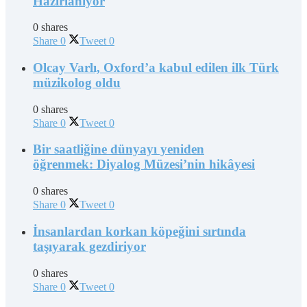
Hazırlanıyor
0 shares
Share
0
Tweet
0
Olcay Varlı, Oxford’a kabul edilen ilk Türk
müzikolog oldu
0 shares
Share
0
Tweet
0
Bir saatliğine dünyayı yeniden
öğrenmek: Diyalog Müzesi’nin hikâyesi
0 shares
Share
0
Tweet
0
İnsanlardan korkan köpeğini sırtında
taşıyarak gezdiriyor
0 shares
Share
0
Tweet
0