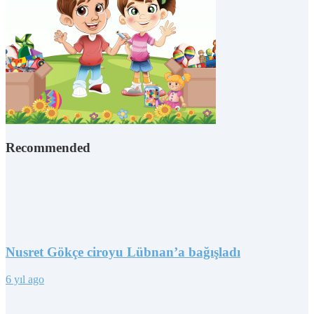
Recommended
Nusret Gökçe ciroyu Lübnan’a bağışladı
6 yıl ago