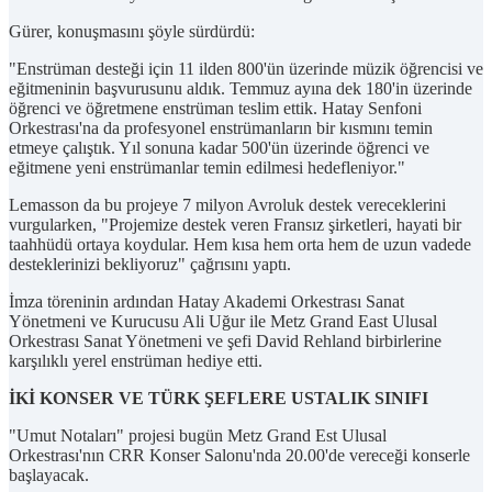
Gürer, konuşmasını şöyle sürdürdü:
"Enstrüman desteği için 11 ilden 800'ün üzerinde müzik öğrencisi ve
eğitmeninin başvurusunu aldık. Temmuz ayına dek 180'in üzerinde
öğrenci ve öğretmene enstrüman teslim ettik. Hatay Senfoni
Orkestrası'na da profesyonel enstrümanların bir kısmını temin
etmeye çalıştık. Yıl sonuna kadar 500'ün üzerinde öğrenci ve
eğitmene yeni enstrümanlar temin edilmesi hedefleniyor."
Lemasson da bu projeye 7 milyon Avroluk destek vereceklerini
vurgularken, "Projemize destek veren Fransız şirketleri, hayati bir
taahhüdü ortaya koydular. Hem kısa hem orta hem de uzun vadede
desteklerinizi bekliyoruz" çağrısını yaptı.
İmza töreninin ardından Hatay Akademi Orkestrası Sanat
Yönetmeni ve Kurucusu Ali Uğur ile Metz Grand East Ulusal
Orkestrası Sanat Yönetmeni ve şefi David Rehland birbirlerine
karşılıklı yerel enstrüman hediye etti.
İKİ KONSER VE TÜRK ŞEFLERE USTALIK SINIFI
"Umut Notaları" projesi bugün Metz Grand Est Ulusal
Orkestrası'nın CRR Konser Salonu'nda 20.00'de vereceği konserle
başlayacak.