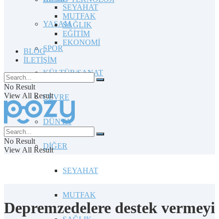
SEYAHAT
MUTFAK
YAŞAM
SAĞLIK
EĞİTİM
EKONOMİ
SPOR
BLOG
İLETİŞİM
KÜLTÜR/SANAT
No Result
View All Result
ÇEVRE
DÜNYA
No Result
DİĞER
View All Result
SEYAHAT
MUTFAK
Depremzedelere destek vermeyi