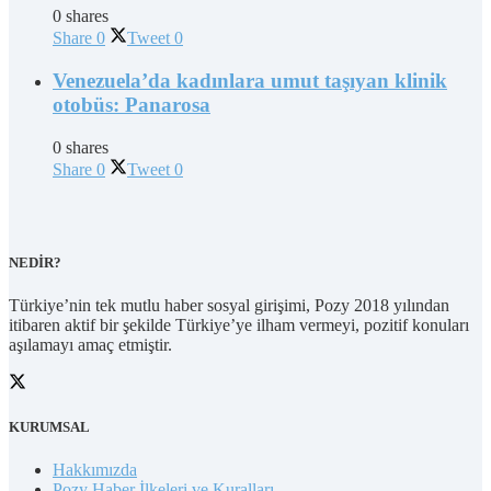
0 shares
Share
0
Tweet
0
Venezuela’da kadınlara umut taşıyan klinik
otobüs: Panarosa
0 shares
Share
0
Tweet
0
NEDİR?
Türkiye’nin tek mutlu haber sosyal girişimi, Pozy 2018 yılından
itibaren aktif bir şekilde Türkiye’ye ilham vermeyi, pozitif konuları
aşılamayı amaç etmiştir.
KURUMSAL
Hakkımızda
Pozy Haber İlkeleri ve Kuralları