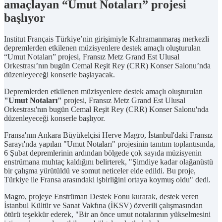
amaçlayan “Umut Notaları” projesi
başlıyor
Institut Français Türkiye’nin girişimiyle Kahramanmaraş merkezli
depremlerden etkilenen müzisyenlere destek amaçlı oluşturulan
“Umut Notaları” projesi, Fransız Metz Grand Est Ulusal
Orkestrası’nın bugün Cemal Reşit Rey (CRR) Konser Salonu’nda
düzenleyeceği konserle başlayacak.
Depremlerden etkilenen müzisyenlere destek amaçlı oluşturulan
"Umut Notaları"
projesi, Fransız Metz Grand Est Ulusal
Orkestrası'nın bugün Cemal Reşit Rey (CRR) Konser Salonu'nda
düzenleyeceği konserle başlıyor.
Fransa'nın Ankara Büyükelçisi Herve Magro, İstanbul'daki Fransız
Sarayı'nda yapılan "Umut Notaları" projesinin tanıtım toplantısında,
6 Şubat depremlerinin ardından bölgede çok sayıda müzisyenin
enstrümana muhtaç kaldığını belirterek, "Şimdiye kadar olağanüstü
bir çalışma yürütüldü ve somut neticeler elde edildi. Bu proje,
Türkiye ile Fransa arasındaki işbirliğini ortaya koymuş oldu" dedi.
Magro, projeye Enstrüman Destek Fonu kurarak, destek veren
İstanbul Kültür ve Sanat Vakfına (İKSV) özverili çalışmasından
ötürü teşekkür ederek, "Bir an önce umut notalarının yükselmesini