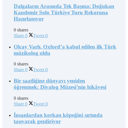
Dalgaların Arasında Tek Başına: Doğukan
Kandemir Solo Türkiye Turu Rekoruna
Hazırlanıyor
0 shares
Share
0
Tweet
0
Olcay Varlı, Oxford’a kabul edilen ilk Türk
müzikolog oldu
0 shares
Share
0
Tweet
0
Bir saatliğine dünyayı yeniden
öğrenmek: Diyalog Müzesi’nin hikâyesi
0 shares
Share
0
Tweet
0
İnsanlardan korkan köpeğini sırtında
taşıyarak gezdiriyor