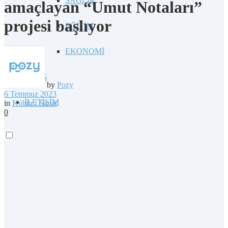
SAĞLIK
amaçlayan “Umut Notaları”
projesi başlıyor
EĞİTİM
EKONOMİ
BLOG
by
Pozy
6 Temmuz 2023
İLETİŞİM
in
Kültür / Sanat
0