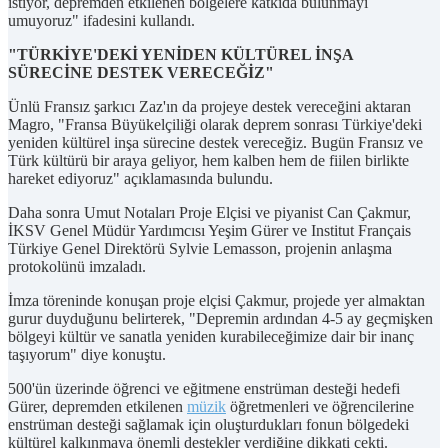
istiyor, depremden etkilenen bölgelere katkıda bulunmayı
umuyoruz" ifadesini kullandı.
"TÜRKİYE'DEKİ YENİDEN KÜLTÜREL İNŞA
SÜRECİNE DESTEK VERECEĞİZ"
Ünlü Fransız şarkıcı Zaz'ın da projeye destek vereceğini aktaran
Magro, "Fransa Büyükelçiliği olarak deprem sonrası Türkiye'deki
yeniden kültürel inşa sürecine destek vereceğiz. Bugün Fransız ve
Türk kültürü bir araya geliyor, hem kalben hem de fiilen birlikte
hareket ediyoruz" açıklamasında bulundu.
Daha sonra Umut Notaları Proje Elçisi ve piyanist Can Çakmur,
İKSV Genel Müdür Yardımcısı Yeşim Gürer ve Institut Français
Türkiye Genel Direktörü Sylvie Lemasson, projenin anlaşma
protokolünü imzaladı.
İmza töreninde konuşan proje elçisi Çakmur, projede yer almaktan
gurur duyduğunu belirterek, "Depremin ardından 4-5 ay geçmişken
bölgeyi kültür ve sanatla yeniden kurabileceğimize dair bir inanç
taşıyorum" diye konuştu.
500'ün üzerinde öğrenci ve eğitmene enstrüman desteği hedefi
Gürer, depremden etkilenen
müzik
öğretmenleri ve öğrencilerine
enstrüman desteği sağlamak için oluşturdukları fonun bölgedeki
kültürel kalkınmaya önemli destekler verdiğine dikkati çekti.