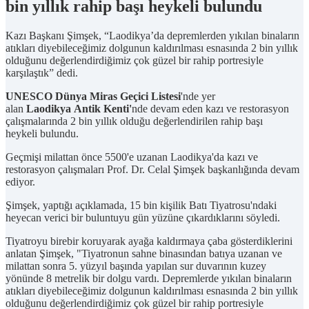
bin yıllık rahip başı heykeli bulundu
Kazı Başkanı Şimşek, “Laodikya’da depremlerden yıkılan binaların
atıkları diyebileceğimiz dolgunun kaldırılması esnasında 2 bin yıllık
olduğunu değerlendirdiğimiz çok güzel bir rahip portresiyle
karşılaştık” dedi.
UNESCO Dünya Miras Geçici Listesi
'nde yer
alan
Laodikya Antik Kenti'
nde devam eden kazı ve restorasyon
çalışmalarında 2 bin yıllık olduğu değerlendirilen rahip başı
heykeli bulundu.
Geçmişi milattan önce 5500'e uzanan Laodikya'da kazı ve
restorasyon çalışmaları Prof. Dr. Celal Şimşek başkanlığında devam
ediyor.
Şimşek, yaptığı açıklamada, 15 bin kişilik Batı Tiyatrosu'ndaki
heyecan verici bir buluntuyu gün yüzüne çıkardıklarını söyledi.
Tiyatroyu birebir koruyarak ayağa kaldırmaya çaba gösterdiklerini
anlatan Şimşek, "Tiyatronun sahne binasından batıya uzanan ve
milattan sonra 5. yüzyıl başında yapılan sur duvarının kuzey
yönünde 8 metrelik bir dolgu vardı. Depremlerde yıkılan binaların
atıkları diyebileceğimiz dolgunun kaldırılması esnasında 2 bin yıllık
olduğunu değerlendirdiğimiz çok güzel bir rahip portresiyle