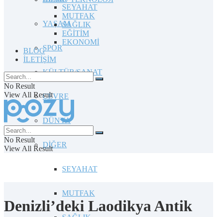
SEYAHAT
MUTFAK
YAŞAM
SAĞLIK
EĞİTİM
EKONOMİ
SPOR
BLOG
İLETİŞİM
KÜLTÜR/SANAT
No Result
View All Result
ÇEVRE
DÜNYA
No Result
DİĞER
View All Result
SEYAHAT
MUTFAK
Denizli’deki Laodikya Antik