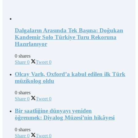
Dalgaların Arasında Tek Başına: Doğukan
Kandemir Solo Türkiye Turu Rekoruna
Hazırlanıyor
0 shares
Share
0
Tweet
0
Olcay Varlı, Oxford’a kabul edilen ilk Türk
müzikolog oldu
0 shares
Share
0
Tweet
0
Bir saatliğine dünyayı yeniden
öğrenmek: Diyalog Müzesi’nin hikâyesi
0 shares
Share
0
Tweet
0