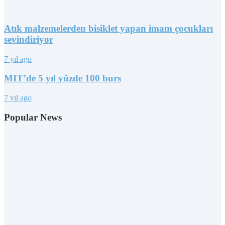
Atık malzemelerden bisiklet yapan imam çocukları
sevindiriyor
7 yıl ago
MIT’de 5 yıl yüzde 100 burs
7 yıl ago
Popular News