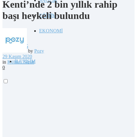
SAĞLIK
Kenti’nde 2 bin yıllık rahip
başı heykeli bulundu
EĞİTİM
EKONOMİ
BLOG
by
Pozy
29 Kasım 2020
İLETİŞİM
in
Kültür / Sanat
0