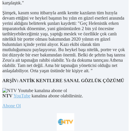
karşılaştık."
Şimşek, kasım sonu itibarıyla antik kentte kazıların tüm hızıyla
devam ettiğini ve heykel başının bu yılın en güzel eserleri arasında
yerini aldığını belirterek şunları kaydetti: "Geç Helenistik erken
imparatorluk dönemine, yani günümüzden 2 bin yıl öncesine
tarihleyebileceğimiz yaşı, yaptığı meslek ve özellikle çok canlı
nitelikli bir portre olması bakımından 2020 yılının en güzel
buluntuları içinde yerini alıyor. Kazı ekibi olarak tüm
mutluluğumuzu paylaşıyoruz. Bu heykel başı nitelik, portre ve çok
üst düzeyde bir eser bakımından önemli. Belki de şehrin baş tanrısı
Zeus'a ait tapınağın rahibi olabilir. Ya da dokuma tanrıçası Athena
olabilir. Tam net değil. Ama bir tapınağın yöneticisi olduğu net
anlaşılabiliyor. Orta yaşın üstünde bir kişiye ait. "
ARŞİV: ANTİK KENTLERE SANAL GÖZLÜK ÇÖZÜMÜ
NTV
YouTube
kanalına abone olabilirsiniz.
Abone Ol