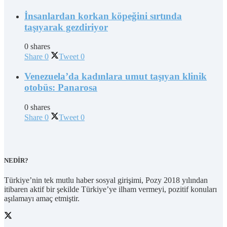
İnsanlardan korkan köpeğini sırtında
taşıyarak gezdiriyor
0 shares
Share
0
Tweet
0
Venezuela’da kadınlara umut taşıyan klinik
otobüs: Panarosa
0 shares
Share
0
Tweet
0
NEDİR?
Türkiye’nin tek mutlu haber sosyal girişimi, Pozy 2018 yılından
itibaren aktif bir şekilde Türkiye’ye ilham vermeyi, pozitif konuları
aşılamayı amaç etmiştir.