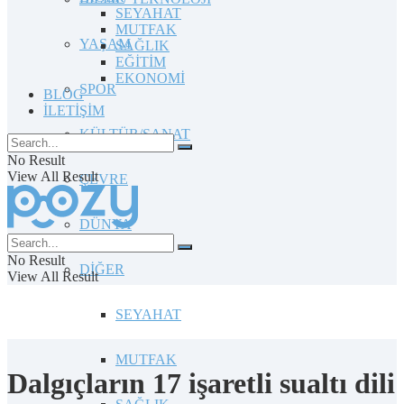
SEYAHAT
MUTFAK
YAŞAM
SAĞLIK
EĞİTİM
EKONOMİ
SPOR
BLOG
İLETİŞİM
KÜLTÜR/SANAT
No Result
View All Result
ÇEVRE
DÜNYA
No Result
DİĞER
View All Result
SEYAHAT
MUTFAK
Dalgıçların 17 işaretli sualtı dili