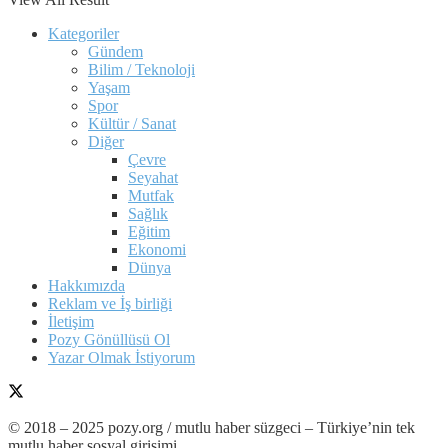
Kategoriler
Gündem
Bilim / Teknoloji
Yaşam
Spor
Kültür / Sanat
Diğer
Çevre
Seyahat
Mutfak
Sağlık
Eğitim
Ekonomi
Dünya
Hakkımızda
Reklam ve İş birliği
İletişim
Pozy Gönüllüsü Ol
Yazar Olmak İstiyorum
© 2018 – 2025 pozy.org / mutlu haber süzgeci – Türkiye’nin tek
mutlu haber sosyal girişimi.