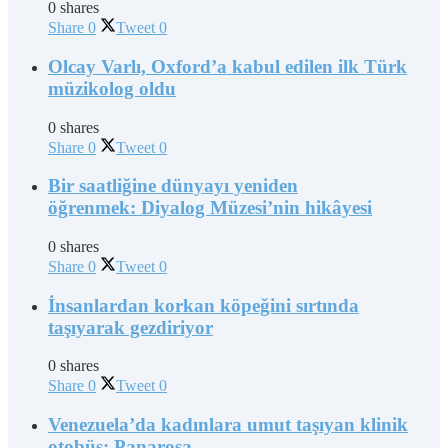
0 shares
Share
0
Tweet
0
Olcay Varlı, Oxford’a kabul edilen ilk Türk
müzikolog oldu
0 shares
Share
0
Tweet
0
Bir saatliğine dünyayı yeniden
öğrenmek: Diyalog Müzesi’nin hikâyesi
0 shares
Share
0
Tweet
0
İnsanlardan korkan köpeğini sırtında
taşıyarak gezdiriyor
0 shares
Share
0
Tweet
0
Venezuela’da kadınlara umut taşıyan klinik
otobüs: Panarosa