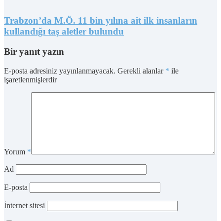
Trabzon’da M.Ö. 11 bin yılına ait ilk insanların
kullandığı taş aletler bulundu
Bir yanıt yazın
E-posta adresiniz yayınlanmayacak.
Gerekli alanlar
*
ile
işaretlenmişlerdir
Yorum
*
Ad
E-posta
İnternet sitesi