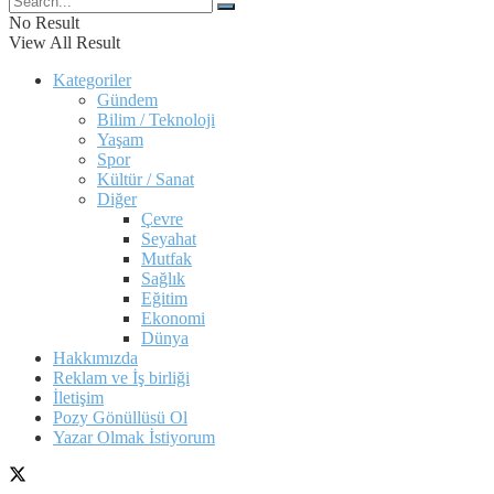
No Result
View All Result
Kategoriler
Gündem
Bilim / Teknoloji
Yaşam
Spor
Kültür / Sanat
Diğer
Çevre
Seyahat
Mutfak
Sağlık
Eğitim
Ekonomi
Dünya
Hakkımızda
Reklam ve İş birliği
İletişim
Pozy Gönüllüsü Ol
Yazar Olmak İstiyorum