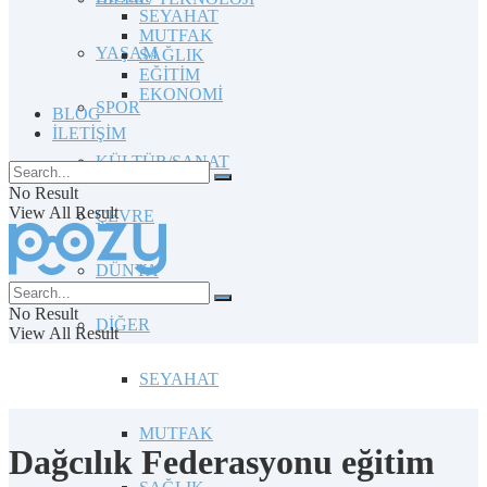
SEYAHAT
MUTFAK
YAŞAM
SAĞLIK
EĞİTİM
EKONOMİ
SPOR
BLOG
İLETİŞİM
KÜLTÜR/SANAT
No Result
View All Result
ÇEVRE
DÜNYA
No Result
DİĞER
View All Result
SEYAHAT
MUTFAK
Dağcılık Federasyonu eğitim