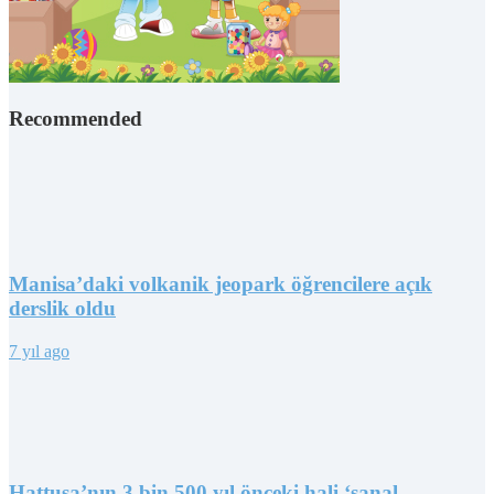
Recommended
Manisa’daki volkanik jeopark öğrencilere açık
derslik oldu
7 yıl ago
Hattuşa’nın 3 bin 500 yıl önceki hali ‘sanal