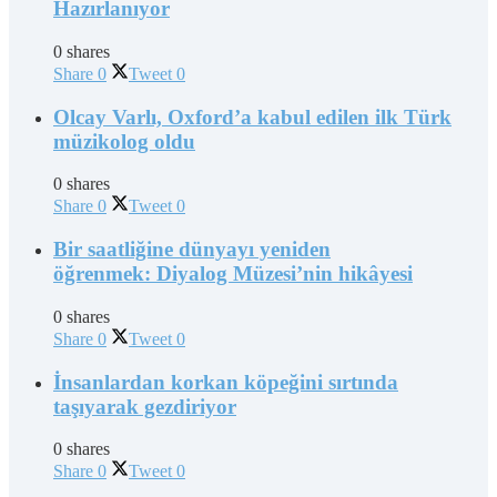
Hazırlanıyor
0 shares
Share
0
Tweet
0
Olcay Varlı, Oxford’a kabul edilen ilk Türk
müzikolog oldu
0 shares
Share
0
Tweet
0
Bir saatliğine dünyayı yeniden
öğrenmek: Diyalog Müzesi’nin hikâyesi
0 shares
Share
0
Tweet
0
İnsanlardan korkan köpeğini sırtında
taşıyarak gezdiriyor
0 shares
Share
0
Tweet
0