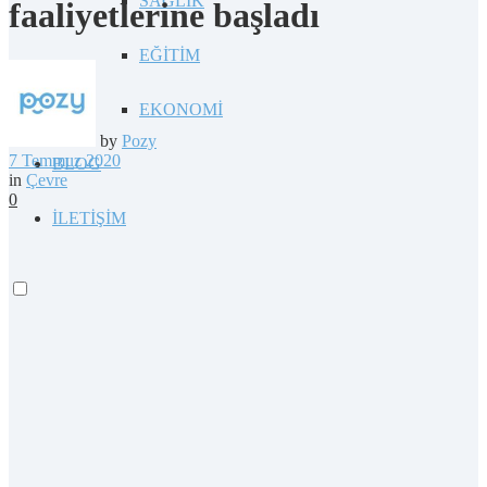
SAĞLIK
faaliyetlerine başladı
EĞİTİM
EKONOMİ
by
Pozy
7 Temmuz 2020
BLOG
in
Çevre
0
İLETİŞİM