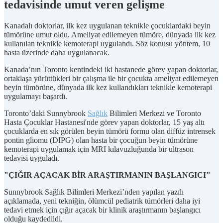
tedavisinde umut veren gelişme
Kanadalı doktorlar, ilk kez uygulanan teknikle çocuklardaki beyin
tümörüne umut oldu. Ameliyat edilemeyen tümöre, dünyada ilk kez
kullanılan teknikle kemoterapi uygulandı. Söz konusu yöntem, 10
hasta üzerinde daha uygulanacak.
Kanada’nın Toronto kentindeki iki hastanede görev yapan doktorlar,
ortaklaşa yürüttükleri bir çalışma ile bir çocukta ameliyat edilemeyen
beyin tümörüne, dünyada ilk kez kullandıkları teknikle kemoterapi
uygulamayı başardı.
Toronto’daki Sunnybrook
Sağlık
Bilimleri Merkezi ve Toronto
Hasta Çocuklar Hastanesi'nde görev yapan doktorlar, 15 yaş altı
çocuklarda en sık görülen beyin tümörü formu olan diffüz intrensek
pontin gliomu (DIPG) olan hasta bir çocuğun beyin tümörüne
kemoterapi uygulamak için MRI kılavuzluğunda bir ultrason
tedavisi uyguladı.
"ÇIĞIR AÇACAK BİR ARAŞTIRMANIN BAŞLANGICI"
Sunnybrook Sağlık Bilimleri Merkezi’nden yapılan yazılı
açıklamada, yeni tekniğin, ölümcül pediatrik tümörleri daha iyi
tedavi etmek için çığır açacak bir klinik araştırmanın başlangıcı
olduğu kaydedildi.