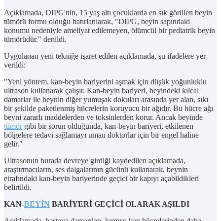
Açıklamada, DIPG'nin, 15 yaş altı çocuklarda en sık görülen beyin
tümörü formu olduğu hatırlatılarak, "DIPG, beyin sapındaki
konumu nedeniyle ameliyat edilemeyen, ölümcül bir pediatrik beyin
tümörüdür." denildi.
Uygulanan yeni tekniğe işaret edilen açıklamada, şu ifadelere yer
verildi:
"Yeni yöntem, kan-beyin bariyerini aşmak için düşük yoğunluklu
ultrason kullanarak çalışır. Kan-beyin bariyeri, beyindeki kılcal
damarlar ile beynin diğer yumuşak dokuları arasında yer alan, sıkı
bir şekilde paketlenmiş hücrelerin koruyucu bir ağıdır. Bu hücre ağı
beyni zararlı maddelerden ve toksinlerden korur. Ancak beyinde
tümör
gibi bir sorun olduğunda, kan-beyin bariyeri, etkilenen
bölgelere tedavi sağlamayı uman doktorlar için bir engel haline
gelir."
Ultrasonun burada devreye girdiği kaydedilen açıklamada,
araştırmacıların, ses dalgalarının gücünü kullanarak, beynin
etrafındaki kan-beyin bariyerinde geçici bir kapıyı açabildikleri
belirtildi.
KAN-
BEYİN
BARİYERİ GEÇİCİ OLARAK AŞILDI
Açıklamada, hastaya damardan, kırmızı kan hücrelerinden daha