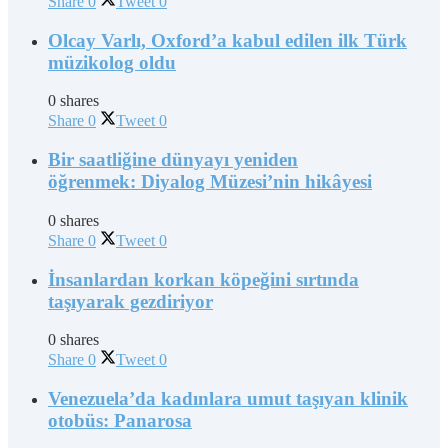
Share
0
Tweet
0
Olcay Varlı, Oxford’a kabul edilen ilk Türk
müzikolog oldu
0 shares
Share
0
Tweet
0
Bir saatliğine dünyayı yeniden
öğrenmek: Diyalog Müzesi’nin hikâyesi
0 shares
Share
0
Tweet
0
İnsanlardan korkan köpeğini sırtında
taşıyarak gezdiriyor
0 shares
Share
0
Tweet
0
Venezuela’da kadınlara umut taşıyan klinik
otobüs: Panarosa