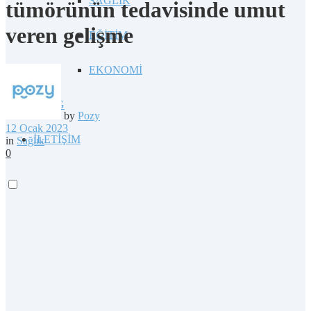
SAĞLIK
tümörünün tedavisinde umut
veren gelişme
EĞİTİM
EKONOMİ
BLOG
by
Pozy
12 Ocak 2023
İLETİŞİM
in
Sağlık
0