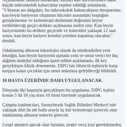
küçük mikroskobik kabarcıklar enjekte edildiği anlatılarak,
"Ultrason ses dalgaları, bu mikroskobik baloncukların titreşmesine,
kan-beyin bariyerini oluşturan hücreler arasındaki boşluğun
genişlemesine ve kemoterapi dozlarının doğrudan beyne
verilebileceği geçici delikler açılmasına neden olur. Kan-beyin
bariyerindeki bu delikler geçicidir ve tedaviden yaklaşık 12 saat
sonra, kan-beyin bariyeri kendini yeniden kapatmış olacaktır."
denildi.
Odaklanmış ultrason teknolojisi olarak da isimlendirilen yeni
tekniğin, kan-beyin bariyerini aşmada yeni ve umut verici bir ilaç
dağıtım stratejisi olduğuna işaret edilen açıklamada, ilk kez
gerçekleşen klinik denemenin, DIPG'nin ölümcül teşhisiyle karşı
karşıya kalan çocuklar için umut anlamına gelebileceği bildirildi.
10 HASTA ÜZERİNDE DAHA UYGULANACAK
Dünyada ilki başarıyla gerçekleşen bu uygulama, DIPG teşhisi
konan 5 ila 18 yaş arası 10 hasta üzerinde uygulanacak.
Çalışma katılımcıları, Sunnybrook Sağlık Bilimleri Merkezi’nde
yaklaşık dört ila altı hafta arayla üç kür kemoterapi içerecek olan
odaklanmış ultrason tedavisi görecek.
Genel anestezi alacak olan hastalar, neşter veya kesi gerektirmeden