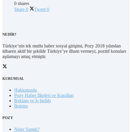
0 shares
Share
0
Tweet
0
NEDİR?
Türkiye’nin tek mutlu haber sosyal girişimi, Pozy 2018 yılından
itibaren aktif bir şekilde Türkiye’ye ilham vermeyi, pozitif konuları
aşılamayı amaç etmiştir.
KURUMSAL
Hakkımızda
Pozy Haber İlkeleri ve Kuralları
Reklam ve İş birliği
İletişim
POZY
Neler Yaptık?