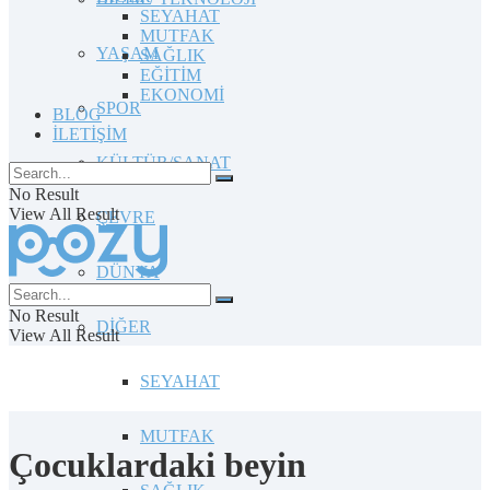
SEYAHAT
MUTFAK
YAŞAM
SAĞLIK
EĞİTİM
EKONOMİ
SPOR
BLOG
İLETİŞİM
KÜLTÜR/SANAT
No Result
View All Result
ÇEVRE
DÜNYA
No Result
DİĞER
View All Result
SEYAHAT
MUTFAK
Çocuklardaki beyin