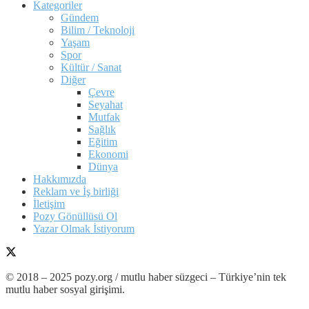
Kategoriler
Gündem
Bilim / Teknoloji
Yaşam
Spor
Kültür / Sanat
Diğer
Çevre
Seyahat
Mutfak
Sağlık
Eğitim
Ekonomi
Dünya
Hakkımızda
Reklam ve İş birliği
İletişim
Pozy Gönüllüsü Ol
Yazar Olmak İstiyorum
© 2018 – 2025 pozy.org / mutlu haber süzgeci – Türkiye’nin tek
mutlu haber sosyal girişimi.