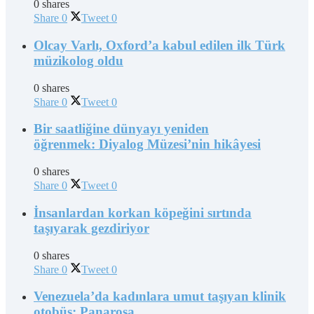
0 shares
Share
0
Tweet
0
Olcay Varlı, Oxford’a kabul edilen ilk Türk
müzikolog oldu
0 shares
Share
0
Tweet
0
Bir saatliğine dünyayı yeniden
öğrenmek: Diyalog Müzesi’nin hikâyesi
0 shares
Share
0
Tweet
0
İnsanlardan korkan köpeğini sırtında
taşıyarak gezdiriyor
0 shares
Share
0
Tweet
0
Venezuela’da kadınlara umut taşıyan klinik
otobüs: Panarosa