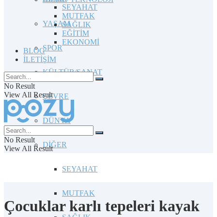
SEYAHAT
MUTFAK
YAŞAM
SAĞLIK
EĞİTİM
EKONOMİ
SPOR
BLOG
İLETİŞİM
KÜLTÜR/SANAT
No Result
View All Result
ÇEVRE
DÜNYA
No Result
DİĞER
View All Result
SEYAHAT
MUTFAK
Çocuklar karlı tepeleri kayak