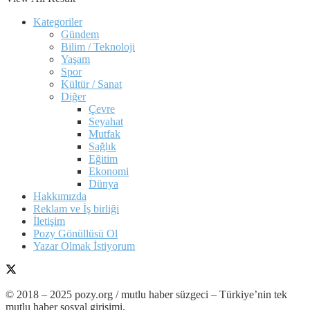
Kategoriler
Gündem
Bilim / Teknoloji
Yaşam
Spor
Kültür / Sanat
Diğer
Çevre
Seyahat
Mutfak
Sağlık
Eğitim
Ekonomi
Dünya
Hakkımızda
Reklam ve İş birliği
İletişim
Pozy Gönüllüsü Ol
Yazar Olmak İstiyorum
© 2018 – 2025 pozy.org / mutlu haber süzgeci – Türkiye’nin tek
mutlu haber sosyal girişimi.