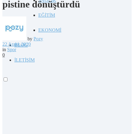
SAĞLIK
pistine dönüştürdü
EĞİTİM
EKONOMİ
by
Pozy
22 Aralık 2020
BLOG
in
Spor
0
İLETİŞİM