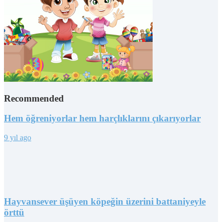
Recommended
Hem öğreniyorlar hem harçlıklarını çıkarıyorlar
9 yıl ago
Hayvansever üşüyen köpeğin üzerini battaniyeyle
örttü