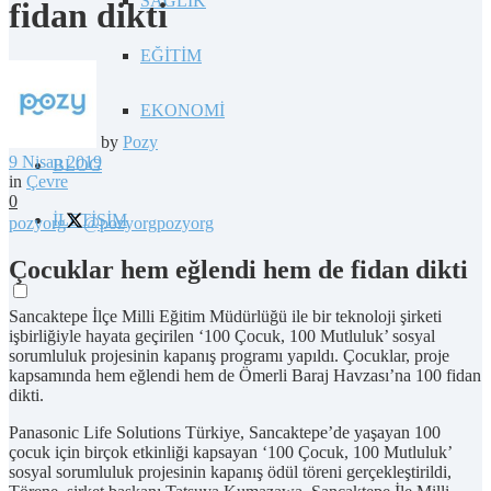
SAĞLIK
fidan dikti
EĞİTİM
EKONOMİ
by
Pozy
9 Nisan 2019
BLOG
in
Çevre
0
İLETİŞİM
pozyorg
@pozyorg
pozyorg
Çocuklar hem eğlendi hem de fidan dikti
Sancaktepe İlçe Milli Eğitim Müdürlüğü ile bir teknoloji şirketi
işbirliğiyle hayata geçirilen ‘100 Çocuk, 100 Mutluluk’ sosyal
sorumluluk projesinin kapanış programı yapıldı. Çocuklar, proje
kapsamında hem eğlendi hem de Ömerli Baraj Havzası’na 100 fidan
dikti.
Panasonic Life Solutions Türkiye, Sancaktepe’de yaşayan 100
çocuk için birçok etkinliği kapsayan ‘100 Çocuk, 100 Mutluluk’
sosyal sorumluluk projesinin kapanış ödül töreni gerçekleştirildi,