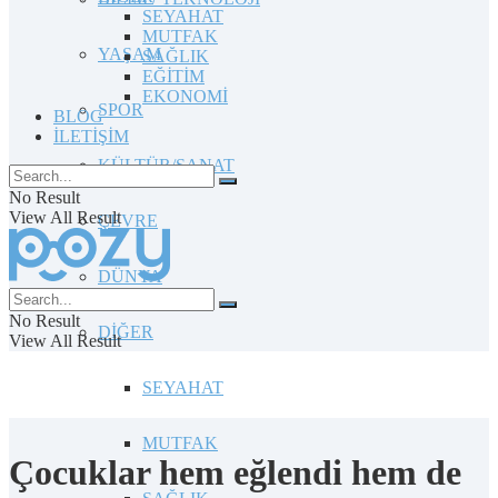
SEYAHAT
MUTFAK
YAŞAM
SAĞLIK
EĞİTİM
EKONOMİ
SPOR
BLOG
İLETİŞİM
KÜLTÜR/SANAT
No Result
View All Result
ÇEVRE
DÜNYA
No Result
DİĞER
View All Result
SEYAHAT
MUTFAK
Çocuklar hem eğlendi hem de