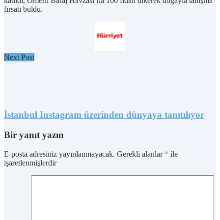
katıldı, Ömerli Baraj Havzası’na 100 fidan dikerek doğayla tanışma
fırsatı buldu.
Next Post
İstanbul Instagram üzerinden dünyaya tanıtılıyor
Bir yanıt yazın
E-posta adresiniz yayınlanmayacak.
Gerekli alanlar
*
ile
işaretlenmişlerdir