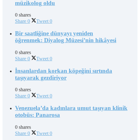
müzikolog oldu
0 shares
Share
0
Tweet
0
Bir saatliğine dünyayı yeniden
öğrenmek: Diyalog Müzesi’nin hikâyesi
0 shares
Share
0
Tweet
0
İnsanlardan korkan köpeğini sırtında
taşıyarak gezdiriyor
0 shares
Share
0
Tweet
0
Venezuela’da kadınlara umut taşıyan klinik
otobüs: Panarosa
0 shares
Share
0
Tweet
0