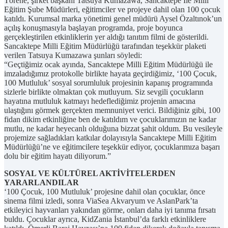
Törene, şirket başkanı Tatsuya Kumazawa, Sancaktepe İle Milli
Eğitim Şube Müdürleri, eğitimciler ve projeye dahil olan 100 çocuk
katıldı. Kurumsal marka yönetimi genel müdürü Aysel Özaltınok’un
açılış konuşmasıyla başlayan programda, proje boyunca
gerçekleştirilen etkinliklerin yer aldığı tanıtım filmi de gösterildi.
Sancaktepe Milli Eğitim Müdürlüğü tarafından teşekkür plaketi
verilen Tatsuya Kumazawa şunları söyledi:
“Geçtiğimiz ocak ayında, Sancaktepe Milli Eğitim Müdürlüğü ile
imzaladığımız protokolle birlikte hayata geçirdiğimiz, ‘100 Çocuk,
100 Mutluluk’ sosyal sorumluluk projesinin kapanış programında
sizlerle birlikte olmaktan çok mutluyum. Siz sevgili çocukların
hayatına mutluluk katmayı hedeflediğimiz projenin amacına
ulaştığını görmek gerçekten memnuniyet verici. Bildiğiniz gibi, 100
fidan dikim etkinliğine ben de katıldım ve çocuklarımızın ne kadar
mutlu, ne kadar heyecanlı olduğuna bizzat şahit oldum. Bu vesileyle
projemize sağladıkları katkılar dolayısıyla Sancaktepe Milli Eğitim
Müdürlüğü’ne ve eğitimcilere teşekkür ediyor, çocuklarımıza başarı
dolu bir eğitim hayatı diliyorum.”
SOSYAL VE KÜLTÜREL AKTİVİTELERDEN
YARARLANDILAR
‘100 Çocuk, 100 Mutluluk’ projesine dahil olan çocuklar, önce
sinema filmi izledi, sonra ViaSea Akvaryum ve AslanPark’ta
etkileyici hayvanları yakından görme, onları daha iyi tanıma fırsatı
buldu. Çocuklar ayrıca, KidZania İstanbul’da farklı etkinliklere