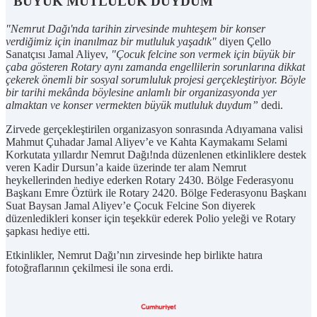
"BÜYÜK MUTLULUK DUYDUM"
"Nemrut Dağı'nda tarihin zirvesinde muhteşem bir konser
verdiğimiz için inanılmaz bir mutluluk yaşadık"
diyen Çello
Sanatçısı Jamal Aliyev,
"Çocuk felcine son vermek için büyük bir
çaba gösteren Rotary aynı zamanda engellilerin sorunlarına dikkat
çekerek önemli bir sosyal sorumluluk projesi gerçekleştiriyor. Böyle
bir tarihi mekânda böylesine anlamlı bir organizasyonda yer
almaktan ve konser vermekten büyük mutluluk duydum”
dedi.
Zirvede gerçekleştirilen organizasyon sonrasında Adıyamana valisi
Mahmut Çuhadar Jamal Aliyev’e ve Kahta Kaymakamı Selami
Korkutata yıllardır Nemrut Dağı!nda düzenlenen etkinliklere destek
veren Kadir Dursun’a kaide üzerinde ter alam Nemrut
heykellerinden hediye ederken Rotary 2430. Bölge Federasyonu
Başkanı Emre Öztürk ile Rotary 2420. Bölge Federasyonu Başkanı
Suat Baysan Jamal Aliyev’e Çocuk Felcine Son diyerek
düzenledikleri konser için teşekkür ederek Polio yeleği ve Rotary
şapkası hediye etti.
Etkinlikler, Nemrut Dağı’nın zirvesinde hep birlikte hatıra
fotoğraflarının çekilmesi ile sona erdi.