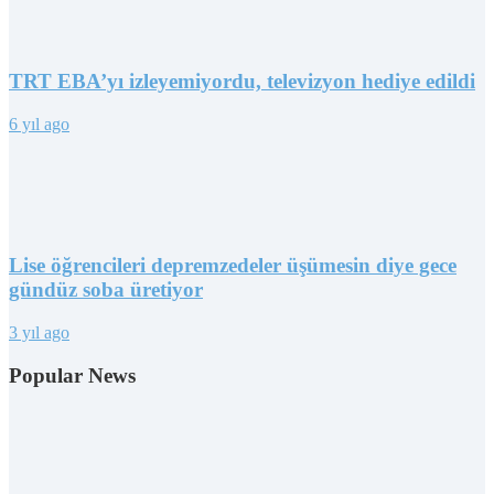
TRT EBA’yı izleyemiyordu, televizyon hediye edildi
6 yıl ago
Lise öğrencileri depremzedeler üşümesin diye gece
gündüz soba üretiyor
3 yıl ago
Popular News