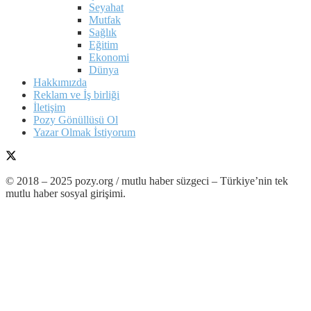
Seyahat
Mutfak
Sağlık
Eğitim
Ekonomi
Dünya
Hakkımızda
Reklam ve İş birliği
İletişim
Pozy Gönüllüsü Ol
Yazar Olmak İstiyorum
© 2018 – 2025 pozy.org / mutlu haber süzgeci – Türkiye’nin tek
mutlu haber sosyal girişimi.