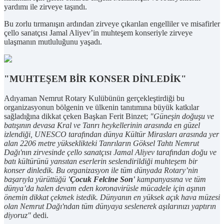
yardımı ile zirveye taşındı.
Bu zorlu tırmanışın ardından zirveye çıkarılan engelliler ve misafirler
çello sanatçısı Jamal Aliyev’in muhteşem konseriyle zirveye
ulaşmanın mutluluğunu yaşadı.
"MUHTEŞEM BİR KONSER DİNLEDİK"
Adıyaman Nemrut Rotary Kulübünün gerçekleştirdiği bu
organizasyonun bölgenin ve ülkenin tanıtımına büyük katkılar
sağladığına dikkat çeken Başkan Ferit Binzet;
"Güneşin doğuşu ve
batışının devasa Kral ve Tanrı heykellerinin arasında en güzel
izlendiği, UNESCO tarafından dünya Kültür Mirasları arasında yer
alan 2206 metre yükseklikteki Tanrıların Göksel Tahtı Nemrut
Dağı'nın zirvesinde çello sanatçısı Jamal Aliyev tarafından doğu ve
batı kültürünü yansıtan eserlerin seslendirildiği muhteşem bir
konser dinledik. Bu organizasyon ile tüm dünyada Rotary’nin
başarıyla yürüttüğü
'Çocuk Felcine Son'
kampanyasına ve tüm
dünya’da halen devam eden koronavirüsle mücadele için aşının
önemin dikkat çekmek istedik. Dünyanın en yüksek açık hava müzesi
olan Nemrut Dağı'ndan tüm dünyaya seslenerek aşılarınızı yaptırın
diyoruz"
dedi.