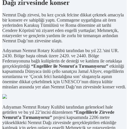
Dağı zirvesinde konser
Nemrut Dağı zirvesi, bu kez çocuk felcine dikkat çekmek amacıyla
bir konsere ev sahipliği yaptı. Commagene uygarlığına ait ören
yerlerinden Karakuş Tümülüsü ve Roma dönemine ait tarihi
Cendere Köprüsü’nü ziyaret eden engelli yurttaşlar; Mehmetçik,
rotaryenler ve gençlerin yardımı ile zorlu bir tırmanışın ardından
Nemrut Dağı’nın zirvesine ulaştı.
Adıyaman Nemrut Rotary Kulübü tarafından bu yıl 22.’sini UR.
2430. Bölge başta olmak üzere 2420. ve 2440. Bölge
Federasyonuna bağlı kulüplerin de desteği ve katılımı ile ortaklaşa
gerçekleştirdiği
“Engelliler ile Nemrut'a Tırmanıyoruz”
etkinliği
kapsamında Dünyaca ünlü çello sanatçısı Jamal Aliyev, engellilerin
sorunlarına ve ‘Çocuk felci hastalığına son’ sloganıyla aşının
önemine dikkat çekebilmek için UNESCO’nun dünya kültür
mirasları arasında yer alan Nemrut Dağı’nın zirvesinde konser verdi.
Adıyaman Nemrut Rotary Kulübü tarafından geleneksel hale
getirilen ve bu yıl 22’incisi düzenlenen
“Engellilerle Zirvede
Nemrut’a Tırmanıyoruz”
projesi kapsamında 2206 metre
yükseklikteki Nemrut Dağı zirvesinde gerçekleştirilen etkinliğe
katılmak için gelen onlarca engelli Mehmetçik ve rotaryenlerin