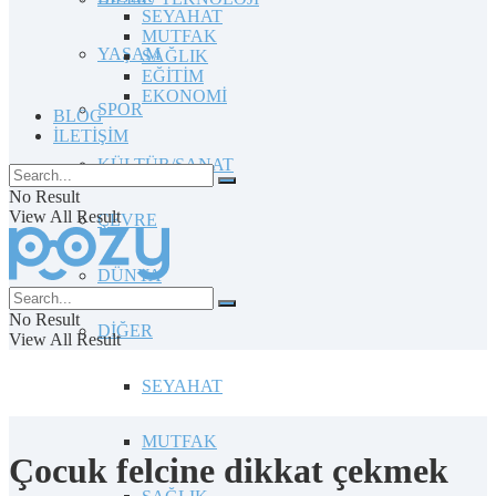
SEYAHAT
MUTFAK
YAŞAM
SAĞLIK
EĞİTİM
EKONOMİ
SPOR
BLOG
İLETİŞİM
KÜLTÜR/SANAT
No Result
View All Result
ÇEVRE
DÜNYA
No Result
DİĞER
View All Result
SEYAHAT
MUTFAK
Çocuk felcine dikkat çekmek