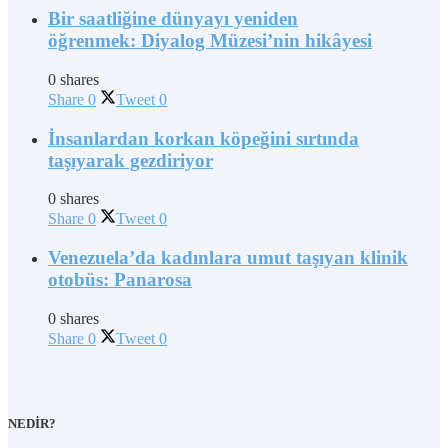
Bir saatliğine dünyayı yeniden
öğrenmek: Diyalog Müzesi’nin hikâyesi
0 shares
Share
0
Tweet
0
İnsanlardan korkan köpeğini sırtında
taşıyarak gezdiriyor
0 shares
Share
0
Tweet
0
Venezuela’da kadınlara umut taşıyan klinik
otobüs: Panarosa
0 shares
Share
0
Tweet
0
NEDİR?