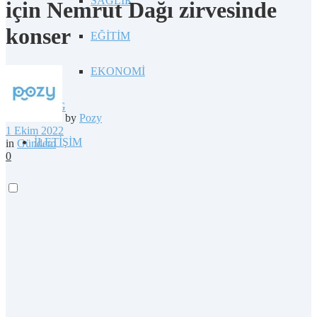
SAĞLIK
için Nemrut Dağı zirvesinde
konser
EĞİTİM
EKONOMİ
BLOG
by
Pozy
1 Ekim 2022
İLETİŞİM
in
Gündem
0