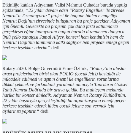
Etkinliğe katılan Adıyaman Valisi Mahmut Çuhadar burada yaptığı
açıklamada,
“22 yıldır devam eden “Rotary Engelliler ile zirvede
Nemrut’a Tırmanıyoruz” projesi ile bugüne binlerce engelliyi
Nemrut Dağı’nın zirvesinde buluşturan bu proje gerekten Adıyaman
için önemli. Gelecekte bu projenin çok daha fazla katılımlarla
gerçekleşeceğine inanıyorum bugün burada düzenlenen dünyaca
ünlü çello sanatçısı Jamal Aliyev, konseri hem kentimizin hem de
Nemrut Dağı’nın tanıtımına katkı sağlıyor ben projede emeği geçen
herkese teşekkür ederim”
dedi.
Rotary 2430. Bölge Guvernörü Emre Öztürk;
”Rotary’nin uluslar
arası projelerinden birisi olan POLIO (çocuk felci) hastalığı ile
mücadele edilmesi ve aşının önemi ile engellilerin sorunlarına
dikkat çekmek ve farkındalık yaratmak amacıyla Tanrıların Göksel
Tahtı Nemrut Dağı'nda bir araya geldik. Bu muhteşem mekanda
harika bir konser dinledik. Adıyaman Nemrut Rotary Kulübü'nün.
22 yıldır başarıyla gerçekleştirdiği bu organizasyona emeği geçen
herkese teşekkür ederek lütfen çocuk felcine son vermek için
aşılarınızı yaptırın“
dedi.