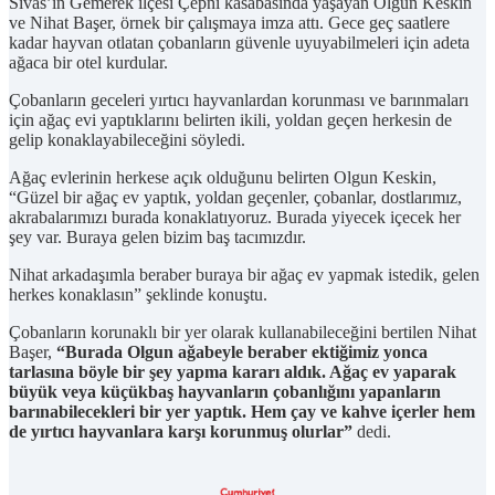
Sivas’ın Gemerek ilçesi Çepni kasabasında yaşayan Olgun Keskin
ve Nihat Başer, örnek bir çalışmaya imza attı. Gece geç saatlere
kadar hayvan otlatan çobanların güvenle uyuyabilmeleri için adeta
ağaca bir otel kurdular.
Çobanların geceleri yırtıcı hayvanlardan korunması ve barınmaları
için ağaç evi yaptıklarını belirten ikili, yoldan geçen herkesin de
gelip konaklayabileceğini söyledi.
Ağaç evlerinin herkese açık olduğunu belirten Olgun Keskin,
“Güzel bir ağaç ev yaptık, yoldan geçenler, çobanlar, dostlarımız,
akrabalarımızı burada konaklatıyoruz. Burada yiyecek içecek her
şey var. Buraya gelen bizim baş tacımızdır.
Nihat arkadaşımla beraber buraya bir ağaç ev yapmak istedik, gelen
herkes konaklasın” şeklinde konuştu.
Çobanların korunaklı bir yer olarak kullanabileceğini bertilen Nihat
Başer,
“Burada Olgun ağabeyle beraber ektiğimiz yonca
tarlasına böyle bir şey yapma kararı aldık. Ağaç ev yaparak
büyük veya küçükbaş hayvanların çobanlığını yapanların
barınabilecekleri bir yer yaptık. Hem çay ve kahve içerler hem
de yırtıcı hayvanlara karşı korunmuş olurlar”
dedi.