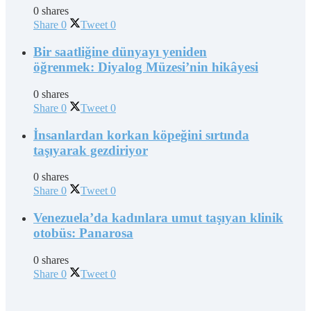
0 shares
Share
0
Tweet
0
Bir saatliğine dünyayı yeniden
öğrenmek: Diyalog Müzesi’nin hikâyesi
0 shares
Share
0
Tweet
0
İnsanlardan korkan köpeğini sırtında
taşıyarak gezdiriyor
0 shares
Share
0
Tweet
0
Venezuela’da kadınlara umut taşıyan klinik
otobüs: Panarosa
0 shares
Share
0
Tweet
0