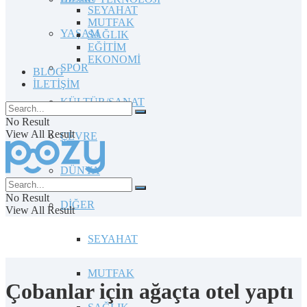
SEYAHAT
MUTFAK
YAŞAM
SAĞLIK
EĞİTİM
EKONOMİ
SPOR
BLOG
İLETİŞİM
KÜLTÜR/SANAT
No Result
View All Result
ÇEVRE
DÜNYA
No Result
DİĞER
View All Result
SEYAHAT
MUTFAK
Çobanlar için ağaçta otel yaptı