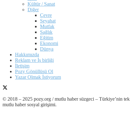
Kültür / Sanat
Diğer
Çevre
Seyahat
Mutfak
Sağlık
Eğitim
Ekonomi
Dünya
Hakkımızda
Reklam ve İş birliği
İletişim
Pozy Gönüllüsü Ol
Yazar Olmak İstiyorum
© 2018 – 2025 pozy.org / mutlu haber süzgeci – Türkiye’nin tek
mutlu haber sosyal girişimi.