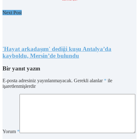
Next Post
'Hayat arkadaşım' dediği kuşu Antalya’da
kayboldu, Mersin’de bulundu
Bir yanıt yazın
E-posta adresiniz yayınlanmayacak.
Gerekli alanlar
*
ile
işaretlenmişlerdir
Yorum
*