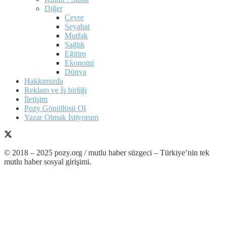
Diğer
Çevre
Seyahat
Mutfak
Sağlık
Eğitim
Ekonomi
Dünya
Hakkımızda
Reklam ve İş birliği
İletişim
Pozy Gönüllüsü Ol
Yazar Olmak İstiyorum
© 2018 – 2025 pozy.org / mutlu haber süzgeci – Türkiye’nin tek
mutlu haber sosyal girişimi.