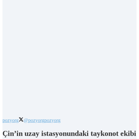
pozyorg
@pozyorg
pozyorg
Çin’in uzay istasyonundaki taykonot ekibi