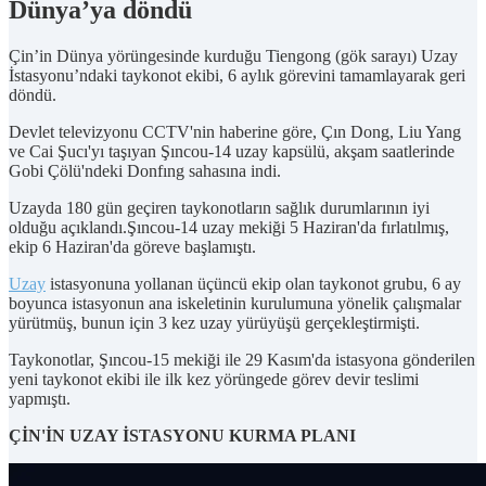
Dünya’ya döndü
Çin’in Dünya yörüngesinde kurduğu Tiengong (gök sarayı) Uzay
İstasyonu’ndaki taykonot ekibi, 6 aylık görevini tamamlayarak geri
döndü.
Devlet televizyonu CCTV'nin haberine göre, Çın Dong, Liu Yang
ve Cai Şucı'yı taşıyan Şıncou-14 uzay kapsülü, akşam saatlerinde
Gobi Çölü'ndeki Donfıng sahasına indi.
Uzayda 180 gün geçiren taykonotların sağlık durumlarının iyi
olduğu açıklandı.Şıncou-14 uzay mekiği 5 Haziran'da fırlatılmış,
ekip 6 Haziran'da göreve başlamıştı.
Uzay
istasyonuna yollanan üçüncü ekip olan taykonot grubu, 6 ay
boyunca istasyonun ana iskeletinin kurulumuna yönelik çalışmalar
yürütmüş, bunun için 3 kez uzay yürüyüşü gerçekleştirmişti.
Taykonotlar, Şıncou-15 mekiği ile 29 Kasım'da istasyona gönderilen
yeni taykonot ekibi ile ilk kez yörüngede görev devir teslimi
yapmıştı.
ÇİN'İN UZAY İSTASYONU KURMA PLANI