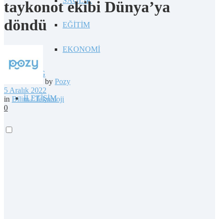
SAĞLIK
taykonot ekibi Dünya’ya
döndü
EĞİTİM
EKONOMİ
BLOG
by
Pozy
5 Aralık 2022
İLETİŞİM
in
Bilim / Teknoloji
0