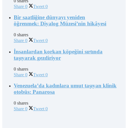
0 shares
Share
0
Tweet
0
Bir saatliğine dünyayı yeniden
öğrenmek: Diyalog Müzesi’nin hikâyesi
0 shares
Share
0
Tweet
0
İnsanlardan korkan köpeğini sırtında
taşıyarak gezdiriyor
0 shares
Share
0
Tweet
0
Venezuela’da kadınlara umut taşıyan klinik
otobüs: Panarosa
0 shares
Share
0
Tweet
0