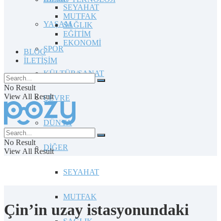
SEYAHAT
MUTFAK
YAŞAM
SAĞLIK
EĞİTİM
EKONOMİ
SPOR
BLOG
İLETİŞİM
KÜLTÜR/SANAT
No Result
View All Result
ÇEVRE
DÜNYA
No Result
DİĞER
View All Result
SEYAHAT
MUTFAK
Çin’in uzay istasyonundaki