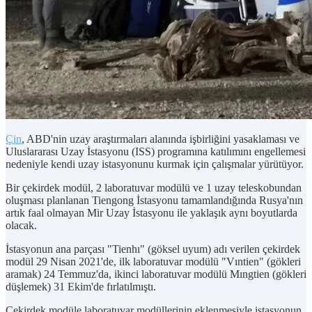
Çin
, ABD'nin uzay araştırmaları alanında işbirliğini yasaklaması ve
Uluslararası Uzay İstasyonu (ISS) programına katılımını engellemesi
nedeniyle kendi uzay istasyonunu kurmak için çalışmalar yürütüyor.
Bir çekirdek modül, 2 laboratuvar modülü ve 1 uzay teleskobundan
oluşması planlanan Tiengong İstasyonu tamamlandığında Rusya'nın
artık faal olmayan Mir Uzay İstasyonu ile yaklaşık aynı boyutlarda
olacak.
İstasyonun ana parçası "Tienhı" (göksel uyum) adı verilen çekirdek
modül 29 Nisan 2021'de, ilk laboratuvar modülü "Vıntien" (gökleri
aramak) 24 Temmuz'da, ikinci laboratuvar modülü Mıngtien (gökleri
düşlemek) 31 Ekim'de fırlatılmıştı.
Çekirdek modüle laboratuvar modüllerinin eklenmesiyle istasyonun