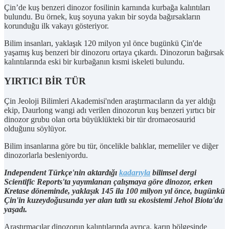
Çin’de kuş benzeri dinozor fosilinin karnında kurbağa kalıntıları
bulundu. Bu örnek, kuş soyuna yakın bir soyda bağırsakların
korunduğu ilk vakayı gösteriyor.
Bilim insanları, yaklaşık 120 milyon yıl önce bugünkü Çin'de
yaşamış kuş benzeri bir dinozoru ortaya çıkardı. Dinozorun bağırsak
kalıntılarında eski bir kurbağanın kısmi iskeleti bulundu.
YIRTICI BİR TÜR
Çin Jeoloji Bilimleri Akademisi'nden araştırmacıların da yer aldığı
ekip, Daurlong wangi adı verilen dinozorun kuş benzeri yırtıcı bir
dinozor grubu olan orta büyüklükteki bir tür dromaeosaurid
olduğunu söylüyor.
Bilim insanlarına göre bu tür, öncelikle balıklar, memeliler ve diğer
dinozorlarla besleniyordu.
Independent Türkçe'nin aktardığı
kadarıyla
bilimsel dergi
Scientific Reports'ta yayımlanan çalışmaya göre dinozor, erken
Kretase döneminde, yaklaşık 145 ila 100 milyon yıl önce, bugünkü
Çin'in kuzeydoğusunda yer alan tatlı su ekosistemi Jehol Biota'da
yaşadı.
Araştırmacılar dinozorun kalıntılarında ayrıca, karın bölgesinde