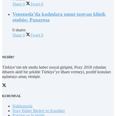
Share
0
Tweet
0
Venezuela’da kadınlara umut taşıyan klinik
otobüs: Panarosa
0 shares
Share
0
Tweet
0
NEDİR?
Türkiye’nin tek mutlu haber sosyal girişimi, Pozy 2018 yılından
itibaren aktif bir şekilde Türkiye’ye ilham vermeyi, pozitif konuları
aşılamayı amaç etmiştir.
KURUMSAL
Hakkımızda
Pozy Haber İlkeleri ve Kuralları
Reklam ve İş birliği