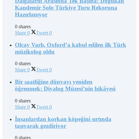
Dalgaların Arasında Tek Başına: Doğukan
Kandemir Solo Türkiye Turu Rekoruna
Hazırlanıyor
0 shares
Share
0
Tweet
0
Olcay Varlı, Oxford’a kabul edilen ilk Türk
müzikolog oldu
0 shares
Share
0
Tweet
0
Bir saatliğine dünyayı yeniden
öğrenmek: Diyalog Müzesi’nin hikâyesi
0 shares
Share
0
Tweet
0
İnsanlardan korkan köpeğini sırtında
taşıyarak gezdiriyor
0 shares