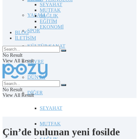
SEYAHAT
MUTFAK
YAŞAM
SAĞLIK
EĞİTİM
EKONOMİ
SPOR
BLOG
İLETİŞİM
KÜLTÜR/SANAT
No Result
View All Result
ÇEVRE
DÜNYA
No Result
DİĞER
View All Result
SEYAHAT
MUTFAK
Çin’de bulunan yeni fosilde