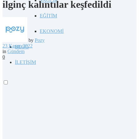
SAĞLIK
ilginç kalıntılar keşfedildi
EĞİTİM
EKONOMİ
by
Pozy
23 Kasım 2022
BLOG
in
Gündem
0
İLETİŞİM