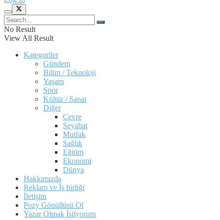
No Result
View All Result
Kategoriler
Gündem
Bilim / Teknoloji
Yaşam
Spor
Kültür / Sanat
Diğer
Çevre
Seyahat
Mutfak
Sağlık
Eğitim
Ekonomi
Dünya
Hakkımızda
Reklam ve İş birliği
İletişim
Pozy Gönüllüsü Ol
Yazar Olmak İstiyorum