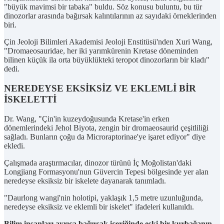
"büyük mavimsi bir tabaka" buldu. Söz konusu buluntu, bu tür
dinozorlar arasında bağırsak kalıntılarının az sayıdaki örneklerinden
biri.
Çin Jeoloji Bilimleri Akademisi Jeoloji Enstitüsü'nden Xuri Wang,
"Dromaeosauridae, her iki yarımkürenin Kretase döneminden
bilinen küçük ila orta büyüklükteki teropot dinozorların bir kladı"
dedi.
NEREDEYSE EKSİKSİZ VE EKLEMLİ BİR
İSKELETTİ
Dr. Wang, "Çin'in kuzeydoğusunda Kretase'in erken
dönemlerindeki Jehol Biyota, zengin bir dromaeosaurid çeşitliliği
sağladı. Bunların çoğu da Microraptorinae'ye işaret ediyor" diye
ekledi.
Çalışmada araştırmacılar, dinozor türünü İç Moğolistan'daki
Longjiang Formasyonu'nun Güvercin Tepesi bölgesinde yer alan
neredeyse eksiksiz bir iskelete dayanarak tanımladı.
"Daurlong wangi'nin holotipi, yaklaşık 1,5 metre uzunluğunda,
neredeyse eksiksiz ve eklemli bir iskelet" ifadeleri kullanıldı.
Bilim insanları ayrıca bağırsak içeriğinde eski bir kurbağanın