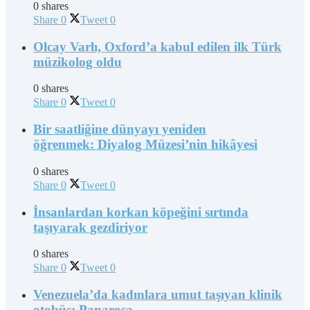
0 shares
Share
0
Tweet
0
Olcay Varlı, Oxford’a kabul edilen ilk Türk
müzikolog oldu
0 shares
Share
0
Tweet
0
Bir saatliğine dünyayı yeniden
öğrenmek: Diyalog Müzesi’nin hikâyesi
0 shares
Share
0
Tweet
0
İnsanlardan korkan köpeğini sırtında
taşıyarak gezdiriyor
0 shares
Share
0
Tweet
0
Venezuela’da kadınlara umut taşıyan klinik
otobüs: Panarosa