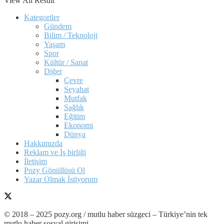
View All Result
Kategoriler
Gündem
Bilim / Teknoloji
Yaşam
Spor
Kültür / Sanat
Diğer
Çevre
Seyahat
Mutfak
Sağlık
Eğitim
Ekonomi
Dünya
Hakkımızda
Reklam ve İş birliği
İletişim
Pozy Gönüllüsü Ol
Yazar Olmak İstiyorum
© 2018 – 2025 pozy.org / mutlu haber süzgeci – Türkiye’nin tek
mutlu haber sosyal girişimi.