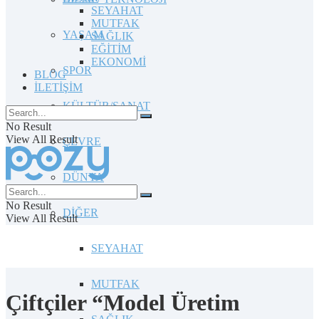
SEYAHAT
MUTFAK
YAŞAM
SAĞLIK
EĞİTİM
EKONOMİ
SPOR
BLOG
İLETİŞİM
KÜLTÜR/SANAT
No Result
View All Result
ÇEVRE
DÜNYA
No Result
DİĞER
View All Result
SEYAHAT
MUTFAK
Çiftçiler “Model Üretim