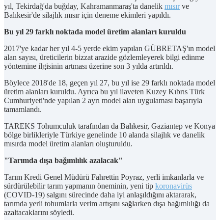
yıl, Tekirdağ'da buğday, Kahramanmaraş'ta danelik
mısır
ve
Balıkesir'de silajlık mısır için deneme ekimleri yapıldı.
Bu yıl 29 farklı noktada model üretim alanları kuruldu
2017'ye kadar her yıl 4-5 yerde ekim yapılan GÜBRETAŞ'ın model
alan sayısı, üreticilerin bizzat arazide gözlemleyerek bilgi edinme
yöntemine ilgisinin artması üzerine son 3 yılda artırıldı.
Böylece 2018'de 18, geçen yıl 27, bu yıl ise 29 farklı noktada model
üretim alanları kuruldu. Ayrıca bu yıl ilaveten Kuzey Kıbrıs Türk
Cumhuriyeti'nde yapılan 2 ayrı model alan uygulaması başarıyla
tamamlandı.
TAREKS Tohumculuk tarafından da Balıkesir, Gaziantep ve Konya
bölge birlikleriyle Türkiye genelinde 10 alanda silajlık ve danelik
mısırda model üretim alanları oluşturuldu.
"Tarımda dışa bağımlılık azalacak"
Tarım Kredi Genel Müdürü Fahrettin Poyraz, yerli imkanlarla ve
sürdürülebilir tarım yapmanın öneminin, yeni tip
koronavirüs
(COVID-19) salgını sürecinde daha iyi anlaşıldığını aktararak,
tarımda yerli tohumlarla verim artışını sağlarken dışa bağımlılığı da
azaltacaklarını söyledi.