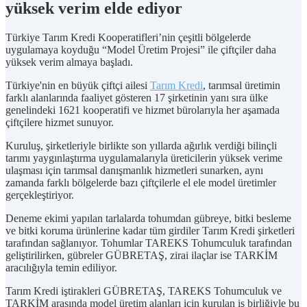
yüksek verim elde ediyor
Türkiye Tarım Kredi Kooperatifleri’nin çeşitli bölgelerde
uygulamaya koyduğu “Model Üretim Projesi” ile çiftçiler daha
yüksek verim almaya başladı.
Türkiye'nin en büyük çiftçi ailesi
Tarım Kredi
, tarımsal üretimin
farklı alanlarında faaliyet gösteren 17 şirketinin yanı sıra ülke
genelindeki 1621 kooperatifi ve hizmet bürolarıyla her aşamada
çiftçilere hizmet sunuyor.
Kuruluş, şirketleriyle birlikte son yıllarda ağırlık verdiği bilinçli
tarımı yaygınlaştırma uygulamalarıyla üreticilerin yüksek verime
ulaşması için tarımsal danışmanlık hizmetleri sunarken, aynı
zamanda farklı bölgelerde bazı çiftçilerle el ele model üretimler
gerçekleştiriyor.
Deneme ekimi yapılan tarlalarda tohumdan gübreye, bitki besleme
ve bitki koruma ürünlerine kadar tüm girdiler Tarım Kredi şirketleri
tarafından sağlanıyor. Tohumlar TAREKS Tohumculuk tarafından
geliştirilirken, gübreler GÜBRETAŞ, zirai ilaçlar ise TARKİM
aracılığıyla temin ediliyor.
Tarım Kredi iştirakleri GÜBRETAŞ, TAREKS Tohumculuk ve
TARKİM arasında model üretim alanları için kurulan iş birliğiyle bu