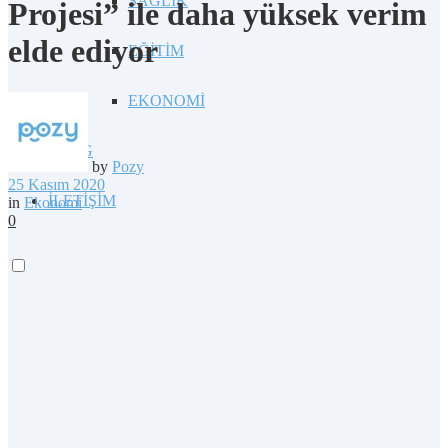
SAĞLIK
Projesi” ile daha yüksek verim
elde ediyor
EĞİTİM
EKONOMİ
BLOG
by
Pozy
25 Kasım 2020
İLETİŞİM
in
Ekonomi
0