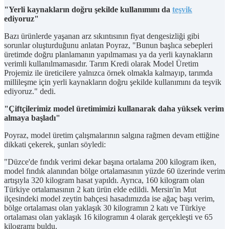
"Yerli kaynakların doğru şekilde kullanımını da
teşvik
ediyoruz"
Bazı ürünlerde yaşanan arz sıkıntısının fiyat dengesizliği gibi
sorunlar oluşturduğunu anlatan Poyraz, "Bunun başlıca sebepleri
üretimde doğru planlamanın yapılmaması ya da yerli kaynakların
verimli kullanılmamasıdır. Tarım Kredi olarak Model Üretim
Projemiz ile üreticilere yalnızca örnek olmakla kalmayıp, tarımda
millileşme için yerli kaynakların doğru şekilde kullanımını da teşvik
ediyoruz." dedi.
"Çiftçilerimiz model üretimimizi kullanarak daha yüksek verim
almaya başladı"
Poyraz, model üretim çalışmalarının salgına rağmen devam ettiğine
dikkati çekerek, şunları söyledi:
"Düzce'de fındık verimi dekar başına ortalama 200 kilogram iken,
model fındık alanından bölge ortalamasının yüzde 60 üzerinde verim
artışıyla 320 kilogram hasat yapıldı. Ayrıca, 160 kilogram olan
Türkiye ortalamasının 2 katı ürün elde edildi. Mersin'in Mut
ilçesindeki model zeytin bahçesi hasadımızda ise ağaç başı verim,
bölge ortalaması olan yaklaşık 30 kilogramın 2 katı ve Türkiye
ortalaması olan yaklaşık 16 kilogramın 4 olarak gerçekleşti ve 65
kilogramı buldu.