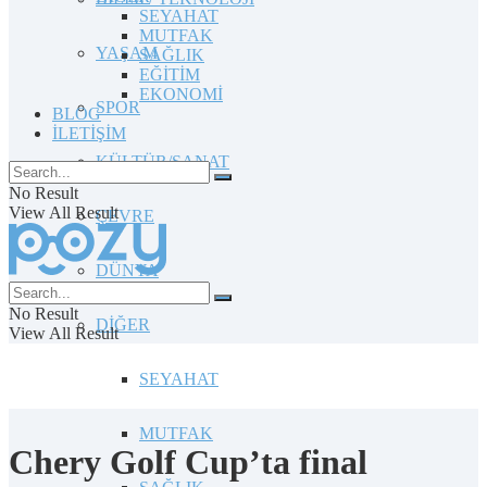
SEYAHAT
MUTFAK
YAŞAM
SAĞLIK
EĞİTİM
EKONOMİ
SPOR
BLOG
İLETİŞİM
KÜLTÜR/SANAT
No Result
View All Result
ÇEVRE
DÜNYA
No Result
DİĞER
View All Result
SEYAHAT
MUTFAK
Chery Golf Cup’ta final