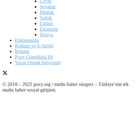
Çevre
Seyahat
Mutfak
Sağlık
Eğitim
Ekonomi
Dünya
Hakkımızda
Reklam ve İş birliği
İletişim
Pozy Gönüllüsü Ol
Yazar Olmak İstiyorum
© 2018 – 2025 pozy.org / mutlu haber süzgeci – Türkiye’nin tek
mutlu haber sosyal girişimi.