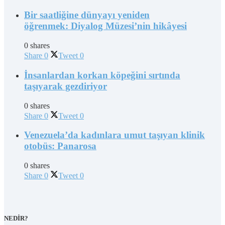
Bir saatliğine dünyayı yeniden
öğrenmek: Diyalog Müzesi’nin hikâyesi
0 shares
Share
0
Tweet
0
İnsanlardan korkan köpeğini sırtında
taşıyarak gezdiriyor
0 shares
Share
0
Tweet
0
Venezuela’da kadınlara umut taşıyan klinik
otobüs: Panarosa
0 shares
Share
0
Tweet
0
NEDİR?