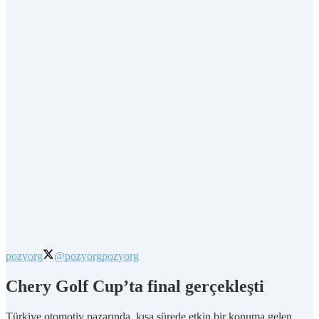
pozyorg
@pozyorg
pozyorg
Chery Golf Cup’ta final gerçekleşti
Türkiye otomotiv pazarında, kısa sürede etkin bir konuma gelen