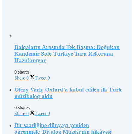
Dalgaların Arasında Tek Başına: Doğukan
Kandemir Solo Türkiye Turu Rekoruna
Hazırlanıyor
0 shares
Share
0
Tweet
0
Olcay Varlı, Oxford’a kabul edilen ilk Türk
müzikolog oldu
0 shares
Share
0
Tweet
0
Bir saatliğine dünyayı yeniden
öğrenmek: Diyalog Müzesi’nin hikâyesi