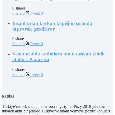
0 shares
Share
0
Tweet
0
İnsanlardan korkan köpeğini sırtında
taşıyarak gezdiriyor
0 shares
Share
0
Tweet
0
Venezuela’da kadınlara umut taşıyan klinik
otobüs: Panarosa
0 shares
Share
0
Tweet
0
NEDİR?
Türkiye’nin tek mutlu haber sosyal girişimi, Pozy 2018 yılından
itibaren aktif bir şekilde Türkiye’ye ilham vermeyi, pozitif konuları