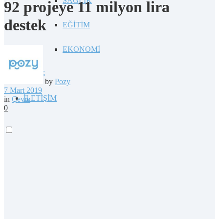
SAĞLIK
92 projeye 11 milyon lira
destek
EĞİTİM
EKONOMİ
BLOG
by
Pozy
7 Mart 2019
İLETİŞİM
in
Çevre
0