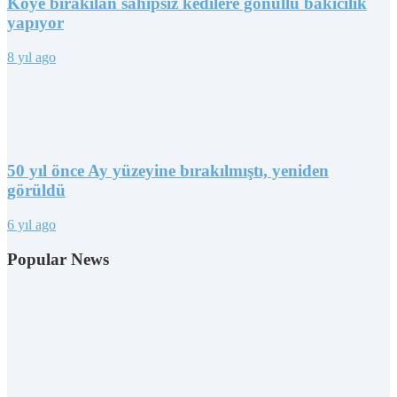
Köye bırakılan sahipsiz kedilere gönüllü bakıcılık
yapıyor
8 yıl ago
50 yıl önce Ay yüzeyine bırakılmıştı, yeniden
görüldü
6 yıl ago
Popular News