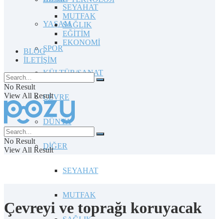
SEYAHAT
MUTFAK
YAŞAM
SAĞLIK
EĞİTİM
EKONOMİ
SPOR
BLOG
İLETİŞİM
KÜLTÜR/SANAT
No Result
View All Result
ÇEVRE
DÜNYA
No Result
DİĞER
View All Result
SEYAHAT
MUTFAK
Çevreyi ve toprağı koruyacak