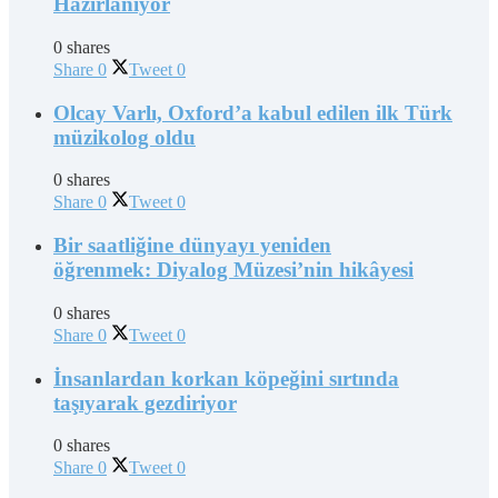
Hazırlanıyor
0 shares
Share
0
Tweet
0
Olcay Varlı, Oxford’a kabul edilen ilk Türk
müzikolog oldu
0 shares
Share
0
Tweet
0
Bir saatliğine dünyayı yeniden
öğrenmek: Diyalog Müzesi’nin hikâyesi
0 shares
Share
0
Tweet
0
İnsanlardan korkan köpeğini sırtında
taşıyarak gezdiriyor
0 shares
Share
0
Tweet
0