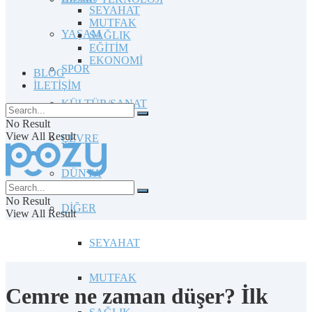
SEYAHAT
MUTFAK
YAŞAM
SAĞLIK
EĞİTİM
EKONOMİ
SPOR
BLOG
İLETİŞİM
KÜLTÜR/SANAT
No Result
View All Result
ÇEVRE
DÜNYA
No Result
DİĞER
View All Result
SEYAHAT
MUTFAK
Cemre ne zaman düşer? İlk