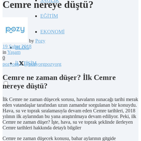
SAĞLIK
Cemre nereye düştü?
EĞİTİM
EKONOMİ
by
Pozy
19 Şubat 2018
BLOG
in
Yaşam
0
İLETİŞİM
pozyorg
@pozyorg
pozyorg
Cemre ne zaman düşer? İlk Cemre
nereye düştü?
İlk Cemre ne zaman düşecek sorusu, havaların ısınacağı tarihi merak
eden vatandaşlar tarafından uzun zamandır sorgulanan bir konuydu.
Hava, su ve toprak sıralamasıyla devam eden Cemre tarihleri, 2018
yılının ilk aylarından bu yana araştırılmaya devam ediliyor. Peki, ilk
Cemre ne zaman düşer? İşte, hava, su ve toprak şeklinde ilerleyen
Cemre tarihleri hakkında detaylı bilgiler
Cemre ne zaman düşecek konusu, bahar aylarının gitgide