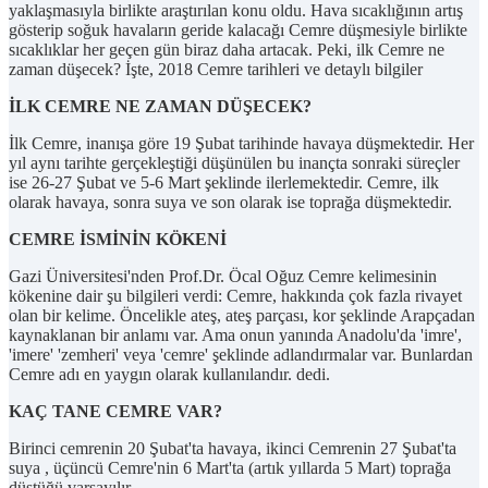
yaklaşmasıyla birlikte araştırılan konu oldu. Hava sıcaklığının artış
gösterip soğuk havaların geride kalacağı Cemre düşmesiyle birlikte
sıcaklıklar her geçen gün biraz daha artacak. Peki, ilk Cemre ne
zaman düşecek? İşte, 2018 Cemre tarihleri ve detaylı bilgiler
İLK CEMRE NE ZAMAN DÜŞECEK?
İlk Cemre, inanışa göre 19 Şubat tarihinde havaya düşmektedir. Her
yıl aynı tarihte gerçekleştiği düşünülen bu inançta sonraki süreçler
ise 26-27 Şubat ve 5-6 Mart şeklinde ilerlemektedir. Cemre, ilk
olarak havaya, sonra suya ve son olarak ise toprağa düşmektedir.
CEMRE İSMİNİN KÖKENİ
Gazi Üniversitesi'nden Prof.Dr. Öcal Oğuz Cemre kelimesinin
kökenine dair şu bilgileri verdi: Cemre, hakkında çok fazla rivayet
olan bir kelime. Öncelikle ateş, ateş parçası, kor şeklinde Arapçadan
kaynaklanan bir anlamı var. Ama onun yanında Anadolu'da 'imre',
'imere' 'zemheri' veya 'cemre' şeklinde adlandırmalar var. Bunlardan
Cemre adı en yaygın olarak kullanılandır. dedi.
KAÇ TANE CEMRE VAR?
Birinci cemrenin 20 Şubat'ta havaya, ikinci Cemrenin 27 Şubat'ta
suya , üçüncü Cemre'nin 6 Mart'ta (artık yıllarda 5 Mart) toprağa
düştüğü varsayılır.